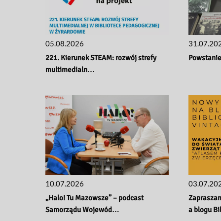
a
i
m
.
05.08.2026
31.07.20
K
221. Kierunek STEAM: rozwój strefy 
Powstanie
o
multimedialn…
m
i
s
j
i
E
d
u
k
10.07.2026
03.07.20
a
c
„Halo! Tu Mazowsze” – podcast 
Zapraszam
Samorządu Wojewód…
a blogu B
j