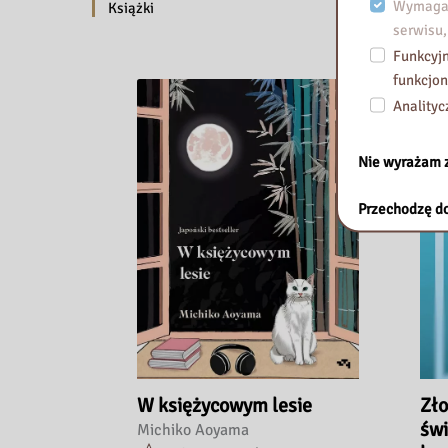
Wymagan
Książki
serwisu,
Funkcyjn
funkcjon
Analityc
Nie wyrażam 
Przechodzę do
W księżycowym lesie
Zło
świ
Michiko Aoyama