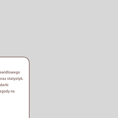
prawidłowego
raz statystyk.
darki
 zgody na