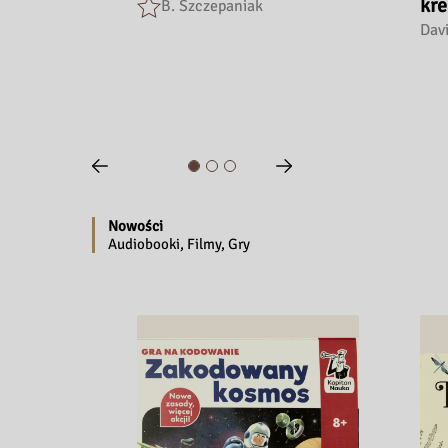
kre
B. Szczepaniak
Dav
przycisk wstecz
przycisk Dalej
Nowości
Audiobooki, Filmy, Gry