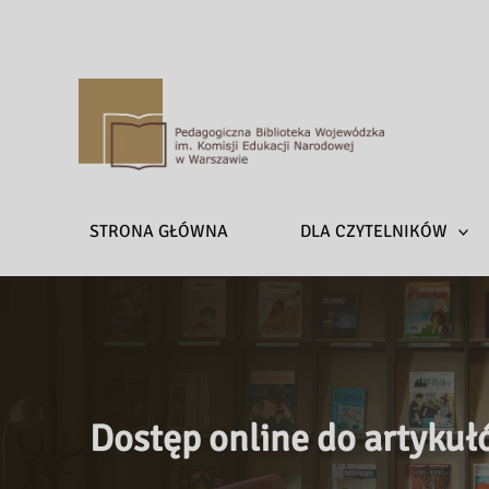
P
e
d
a
STRONA GŁÓWNA
DLA CZYTELNIKÓW
g
o
g
i
c
z
n
Dostęp online do artykuł
a
B