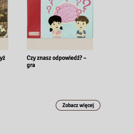
yż
Czy znasz odpowiedź? –
gra
Zobacz więcej