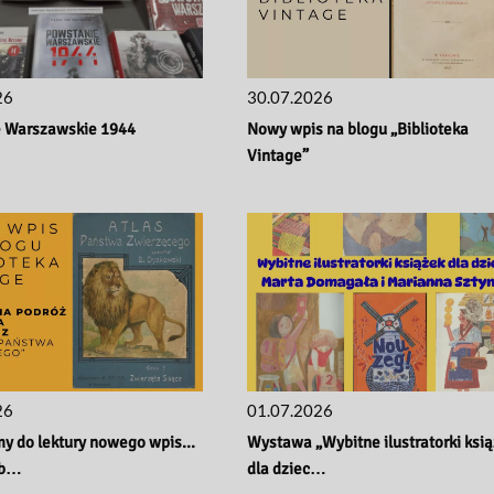
26
30.07.2026
 Warszawskie 1944
Nowy wpis na blogu „Biblioteka 
Vintage”
26
01.07.2026
y do lektury nowego wpisu n
Wystawa „Wybitne ilustratorki ksią
ib…
dla dziec…