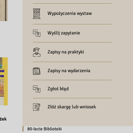
Wypożyczenia wystaw
30.06.2026
29.06.2026
Wyślij zapytanie
Nowy numer czasopisma „Słowo, 
Nowy film z cy
Emocja, Ukojenie”…
Poznański…
Zapisy na praktyki
Zapisy na wydarzenia
Zgłoś błąd
Złóż skargę lub wniosek
26.06.2026
22.06.2026
żek 
Tech-Talk gadam o cyfrowym świecie | 
Książkomat Fil
Rozmawiam …
Mazowieckim 
80-lecie Biblioteki