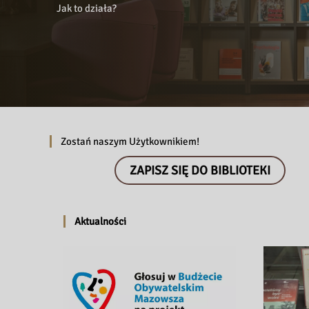
i
Jak to działa?
b
l
i
o
t
e
k
a
Zostań naszym Użytkownikiem!
W
ZAPISZ SIĘ DO BIBLIOTEKI
o
j
e
Aktualności
w
ó
d
z
k