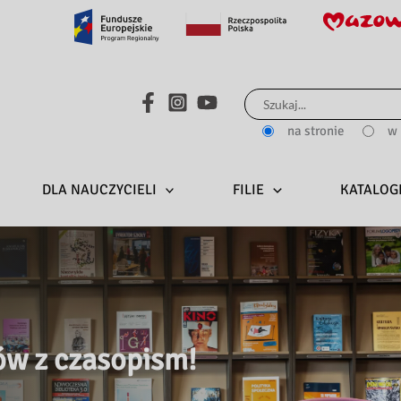
Search...
na stronie
w 
DLA NAUCZYCIELI
FILIE
KATALOG
ów z czasopism!