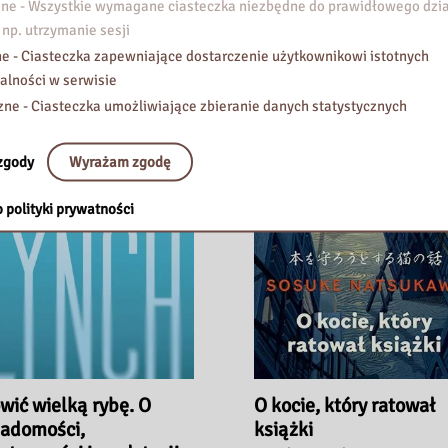
e - Wszystkie wymagane ciasteczka niezbędne do prawidłowego dzia
 np. utrzymanie sesji
e - Ciasteczka zapewniające dostarczenie użytkownikowi istotnych
alności w serwisie
zne - Ciasteczka umożliwiające zbieranie danych statystycznych
zgody
Wyrażam zgodę
 polityki prywatności
wić wielką rybę. O
O kocie, który ratował
adomości,
książki