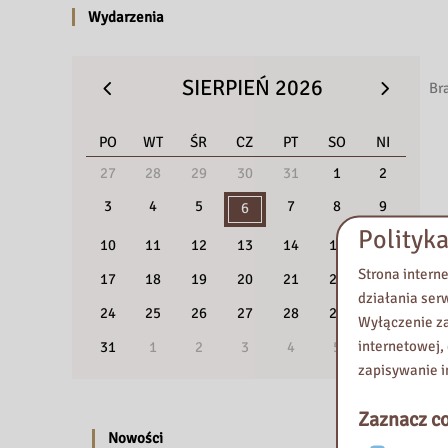
i
Wydarzenia
e
SIERPIEŃ 2026
Br
PO
WT
ŚR
CZ
PT
SO
NI
27
28
29
30
31
1
2
3
4
5
7
8
9
6
Polityka
10
11
12
13
14
15
16
Strona intern
17
18
19
20
21
22
23
działania ser
24
25
26
27
28
29
30
Wyłączenie za
internetowej,
31
1
2
3
4
5
6
zapisywanie i
Zaznacz co
Nowości