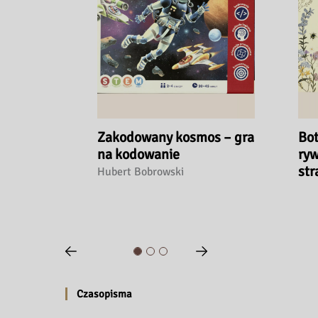
Zakodowany kosmos – gra
Bot
na kodowanie
ryw
str
Hubert Bobrowski
przycisk wstecz
przycisk Dalej
Czasopisma