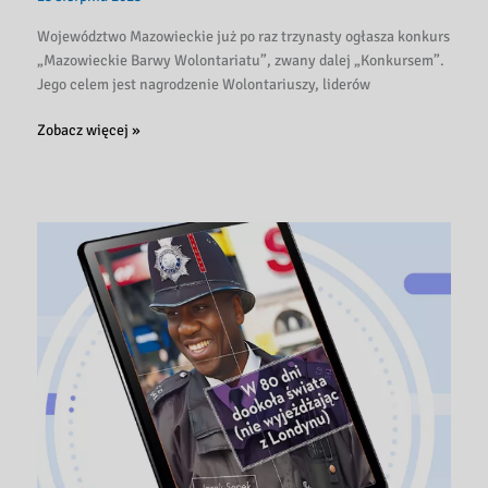
Województwo Mazowieckie już po raz trzynasty ogłasza konkurs
„Mazowieckie Barwy Wolontariatu”, zwany dalej „Konkursem”.
Jego celem jest nagrodzenie Wolontariuszy, liderów
Zgłoś
Zobacz więcej »
Wolontariusza
w
XIII
edycji
Konkursu
„Mazowieckie
Barwy
Wolontariatu”