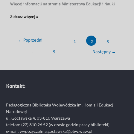
Więcej informacji na stronie Ministerstwa Edukacji i Nauki
Podstawowe
Zobacz więcej »
kierunki
realizacji
polityki
←
Poprzedni
1
2
3
oświatowej
państwa
…
9
Następny
→
w
roku
szkolnym
2023/2024
Kontakt:
Pedagogiczna Biblioteka Wojewódzka im. Komisji Edukacji
Narodowej
ul. Gocławska 4, 03-810 Warszawa
telefon:
(22) 810 26 52
(w czasie godzin pracy biblioteki)
e-mail:
wypozyczalnia.goclawska@pbw.waw.pl