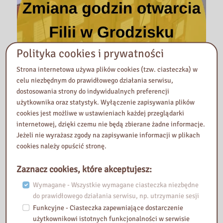
Polityka cookies i prywatności
Strona internetowa używa plików cookies (tzw. ciasteczka) w
celu niezbędnym do prawidłowego działania serwisu,
dostosowania strony do indywidualnych preferencji
użytkownika oraz statystyk. Wyłączenie zapisywania plików
cookies jest możliwe w ustawieniach każdej przeglądarki
internetowej, dzięki czemu nie będą zbierane żadne informacje.
Uwaga!
Jeżeli nie wyrażasz zgody na zapisywanie informacji w plikach
25 sierpnia 2023
cookies należy opuścić stronę.
Zmiana godzin otwarcie Filii w Grodzisku Mazowieckim: 1
Zaznacz cookies, które akceptujesz:
września (piątek) – 12:00-18:00 2 września (sobota) – nieczynna
4 września (poniedziałek)
Wymagane - Wszystkie wymagane ciasteczka niezbędne
do prawidłowego działania serwisu, np. utrzymanie sesji
Uwaga!
Zobacz więcej »
Funkcyjne - Ciasteczka zapewniające dostarczenie
użytkownikowi istotnych funkcjonalności w serwisie