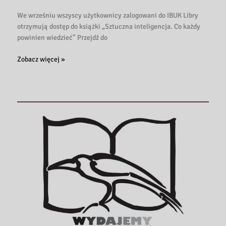
We wrześniu wszyscy użytkownicy zalogowani do IBUK Libry
otrzymują dostęp do książki „Sztuczna inteligencja. Co każdy
powinien wiedzieć” Przejdź do
Książka
Zobacz więcej »
września
w
IBUK
Libra!