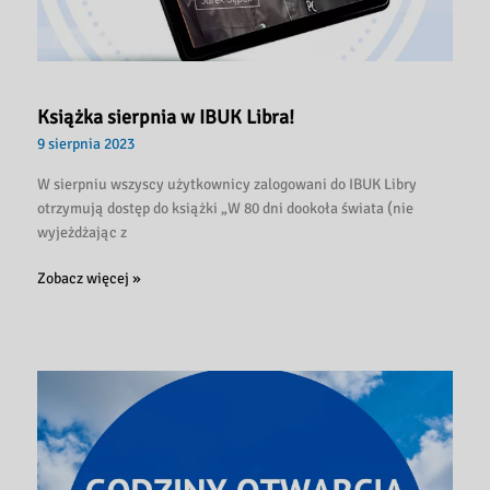
Książka sierpnia w IBUK Libra!
9 sierpnia 2023
W sierpniu wszyscy użytkownicy zalogowani do IBUK Libry
otrzymują dostęp do książki „W 80 dni dookoła świata (nie
wyjeżdżając z
Książka
Zobacz więcej »
sierpnia
w
IBUK
Libra!