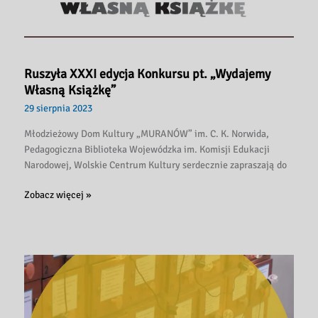
Ruszyła XXXI edycja Konkursu pt. „Wydajemy
Własną Książkę”
29 sierpnia 2023
Młodzieżowy Dom Kultury „MURANÓW” im. C. K. Norwida,
Pedagogiczna Biblioteka Wojewódzka im. Komisji Edukacji
Narodowej, Wolskie Centrum Kultury serdecznie zapraszają do
Ruszyła
Zobacz więcej »
XXXI
edycja
Konkursu
pt.
„Wydajemy
Własną
Książkę”