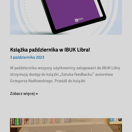
Książka października w IBUK Libra!
3 października 2023
W październiku wszyscy użytkownicy zalogowani do IBUK Libry
otrzymują dostęp do książki „Sztuka feedbacku” autorstwa
Grzegorza Radłowskiego. Przejdź do książki
Książka
Zobacz więcej »
października
w
IBUK
Libra!