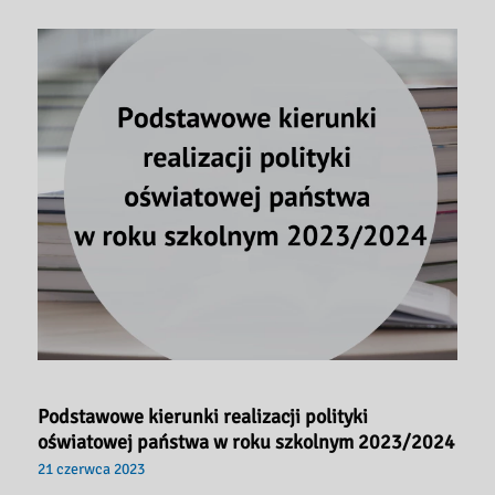
zmiana
godzin
otwarcia
biblioteki!
Podstawowe kierunki realizacji polityki
oświatowej państwa w roku szkolnym 2023/2024
21 czerwca 2023