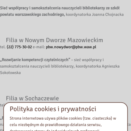
Sieć współpracy i samokształcenia nauczycieli bibliotekarzy ze szkół
powiatu warszawskiego zachodniego,
koordynatorka Joanna Chojnacka
Filia w Nowym Dworze Mazowieckim
tel.
(22) 775-30-02
e-mail:
pbw.nowydwor@pbw.waw.pl
„Rozwijanie kompetencji czytelniczych”
– sieć współpracy i
samokształcenia nauczycieli bibliotekarzy
,
koordynatorka Agnieszka
Sokołowska
Filia w Sochaczewie
tel.
(46) 862-27-16
e-mail:
pbw.sochaczew@pbw.waw.pl
Polityka cookies i prywatności
„Bibliotekarz szuka pomysłów”
–
sieć współpracy i samokształcenia dla
Strona internetowa używa plików cookies (tzw. ciasteczka) w
nauczycieli bibliotekarzy z powiatu sochaczewskiego, koordynatorka Aneta
celu niezbędnym do prawidłowego działania serwisu,
Stępień
dostosowania strony do indywidualnych preferencji