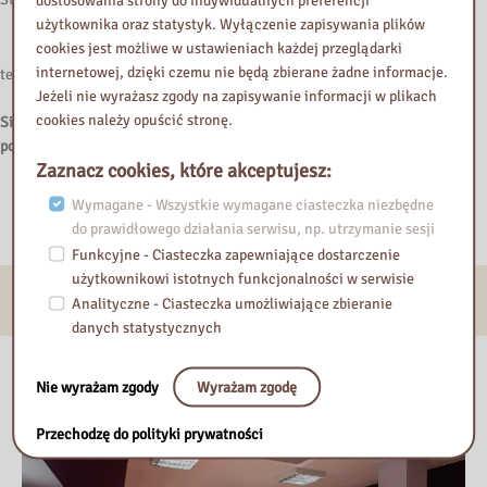
użytkownika oraz statystyk. Wyłączenie zapisywania plików
Filia w Żyrardowie
cookies jest możliwe w ustawieniach każdej przeglądarki
internetowej, dzięki czemu nie będą zbierane żadne informacje.
tel.
(46) 855-44-58
e-mail:
pbw.zyrardow@pbw.waw.pl
Jeżeli nie wyrażasz zgody na zapisywanie informacji w plikach
cookies należy opuścić stronę.
Sieć współpracy i samokształcenia nauczycieli bibliotekarzy szkolnych
powiatu żyrardowskiego,
koordynatorka Barbara Jerzak
Zaznacz cookies, które akceptujesz:
Wymagane - Wszystkie wymagane ciasteczka niezbędne
do prawidłowego działania serwisu, np. utrzymanie sesji
Funkcyjne - Ciasteczka zapewniające dostarczenie
użytkownikowi istotnych funkcjonalności w serwisie
E-usługi
Analityczne - Ciasteczka umożliwiające zbieranie
danych statystycznych
Nasza biblioteka
Nie wyrażam zgody
Wyrażam zgodę
Przechodzę do polityki prywatności