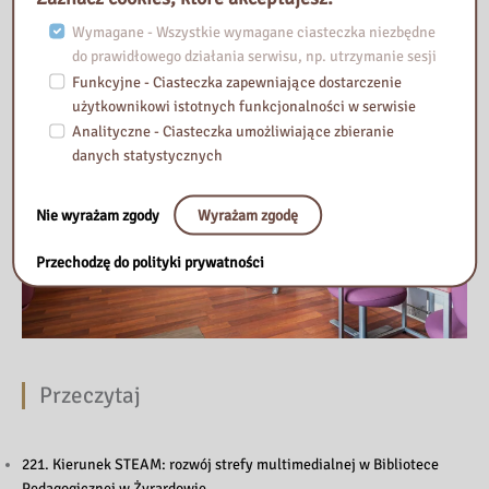
Nasza biblioteka
Wymagane - Wszystkie wymagane ciasteczka niezbędne
do prawidłowego działania serwisu, np. utrzymanie sesji
Funkcyjne - Ciasteczka zapewniające dostarczenie
użytkownikowi istotnych funkcjonalności w serwisie
Analityczne - Ciasteczka umożliwiające zbieranie
danych statystycznych
Nie wyrażam zgody
Wyrażam zgodę
Przechodzę do polityki prywatności
Przeczytaj
221. Kierunek STEAM: rozwój strefy multimedialnej w Bibliotece
Pedagogicznej w Żyrardowie