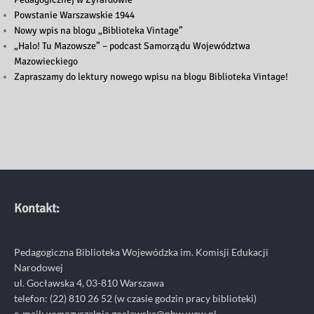
Powstanie Warszawskie 1944
Nowy wpis na blogu „Biblioteka Vintage”
„Halo! Tu Mazowsze” – podcast Samorządu Województwa
Mazowieckiego
Zapraszamy do lektury nowego wpisu na blogu Biblioteka Vintage!
Kontakt:
Pedagogiczna Biblioteka Wojewódzka im. Komisji Edukacji
Narodowej
ul. Gocławska 4, 03-810 Warszawa
telefon:
(22) 810 26 52
(w czasie godzin pracy biblioteki)
e-mail:
wypozyczalnia.goclawska@pbw.waw.pl