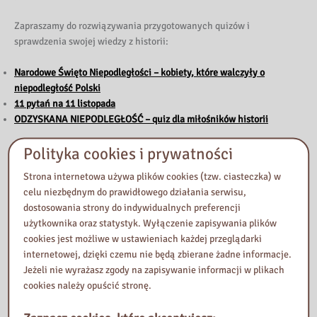
Zapraszamy do rozwiązywania przygotowanych quizów i
sprawdzenia swojej wiedzy z historii:
Narodowe Święto Niepodległości – kobiety, które walczyły o
niepodległość Polski
11 pytań na 11 listopada
ODZYSKANA NIEPODLEGŁOŚĆ – quiz dla miłośników historii
Dzień przed Narodowym Świętem Niepodległości (10 listopada) na
Polityka cookies i prywatności
bibliotecznym
fanpage’u
pojawi się
rolka
wideo.
Strona internetowa używa plików cookies (tzw. ciasteczka) w
celu niezbędnym do prawidłowego działania serwisu,
Zachęcamy do jej obejrzenia – sprawdzimy w niej znajomość
pieśni
dostosowania strony do indywidualnych preferencji
patriotycznych
wśród osób pracujących w Bibliotece.
użytkownika oraz statystyk. Wyłączenie zapisywania plików
cookies jest możliwe w ustawieniach każdej przeglądarki
Na koniec zaś wspólnie zaśpiewamy jedną z nich. Którą? Tego
internetowej, dzięki czemu nie będą zbierane żadne informacje.
dowiedzą się Państwo już 10 listopada, odwiedzając naszego
Jeżeli nie wyrażasz zgody na zapisywanie informacji w plikach
bibliotecznego Facebooka!
cookies należy opuścić stronę.
Zachęcamy do odwiedzenia Biblioteki i wspólnego uczczenia