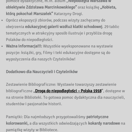
pomoce dydaktyczne, m.in. album „
Niepodległa Warszawa w
obiektywie Zdzisława Marcinkowskiego”
oraz książkę
„Kobieta,
którą pokochał Marszałek”
Katarzyny Drogi.
Oprócz ekspozycji zbiorów, podczas wizyty zachęcamy do
obejrzenia
edukacyjnej galerii wzdłuż klatki schodowej
. 29 tablic
tematycznych w atrakcyjny sposób ilustruje i przybliża drogę
Polaków do niepodległości.
Ważna informacja!!!:
Wszystkie wyeksponowane na wystawie
pozycje: książki, gry, filmy i teki edukacyjne dostępne są do
wypożyczenia dla naszych Czytelników!
Dodatkowo dla Nauczycieli i Czytelników
Zestawienie Bibliograficzne: Wystawie towarzyszy zestawienie
bibliograficzne
„
Droga do niepodległości – Polska 1918
”
, dostępne w
na stronie Biblioteki. To gotowa pomoc dydaktyczna dla nauczycieli,
studentów i pasjonatów historii.
Pamiątki: Dla najmłodszych przygotowaliśmy
patriotyczne
kolorowanki,
a dla wszystkich odwiedzających
kokardy narodowe
na
pamiątkę wizyty w Bibliotece.