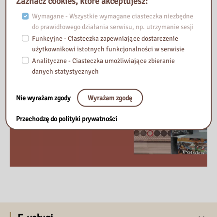
Zaznacz cookies, które akceptujesz:
Narodowego Święta Niepodległości!
Wymagane - Wszystkie wymagane ciasteczka niezbędne
do prawidłowego działania serwisu, np. utrzymanie sesji
Funkcyjne - Ciasteczka zapewniające dostarczenie
użytkownikowi istotnych funkcjonalności w serwisie
Analityczne - Ciasteczka umożliwiające zbieranie
danych statystycznych
Nie wyrażam zgody
Wyrażam zgodę
Przechodzę do polityki prywatności