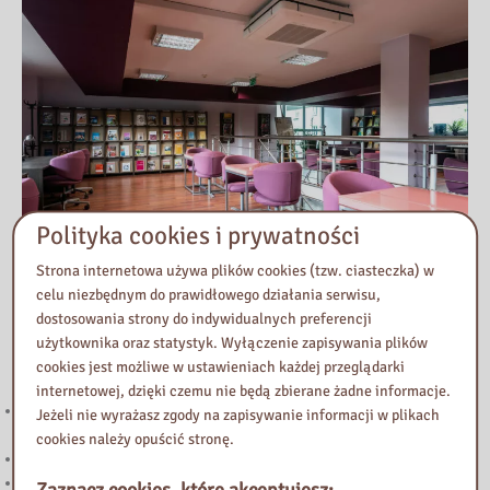
Polityka cookies i prywatności
Strona internetowa używa plików cookies (tzw. ciasteczka) w
celu niezbędnym do prawidłowego działania serwisu,
dostosowania strony do indywidualnych preferencji
Przeczytaj
użytkownika oraz statystyk. Wyłączenie zapisywania plików
cookies jest możliwe w ustawieniach każdej przeglądarki
internetowej, dzięki czemu nie będą zbierane żadne informacje.
221. Kierunek STEAM: rozwój strefy multimedialnej w Bibliotece
Jeżeli nie wyrażasz zgody na zapisywanie informacji w plikach
Pedagogicznej w Żyrardowie
cookies należy opuścić stronę.
Powstanie Warszawskie 1944
Nowy wpis na blogu „Biblioteka Vintage”
Zaznacz cookies, które akceptujesz: