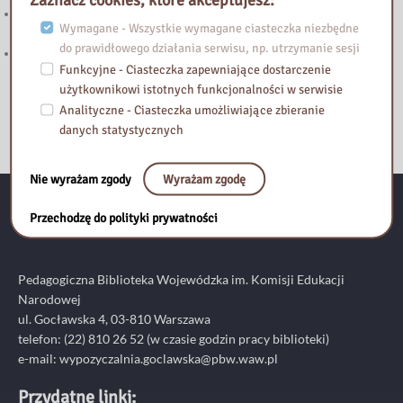
„Halo! Tu Mazowsze” – podcast Samorządu Województwa
Wymagane - Wszystkie wymagane ciasteczka niezbędne
Mazowieckiego
do prawidłowego działania serwisu, np. utrzymanie sesji
Zapraszamy do lektury nowego wpisu na blogu Biblioteka Vintage!
Funkcyjne - Ciasteczka zapewniające dostarczenie
użytkownikowi istotnych funkcjonalności w serwisie
Analityczne - Ciasteczka umożliwiające zbieranie
danych statystycznych
Nie wyrażam zgody
Wyrażam zgodę
Przechodzę do polityki prywatności
Kontakt:
Pedagogiczna Biblioteka Wojewódzka im. Komisji Edukacji
Narodowej
ul. Gocławska 4, 03-810 Warszawa
telefon:
(22) 810 26 52
(w czasie godzin pracy biblioteki)
e-mail:
wypozyczalnia.goclawska@pbw.waw.pl
Przydatne linki: