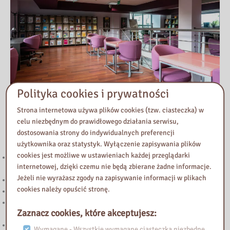
Polityka cookies i prywatności
Strona internetowa używa plików cookies (tzw. ciasteczka) w
celu niezbędnym do prawidłowego działania serwisu,
Przeczytaj
dostosowania strony do indywidualnych preferencji
użytkownika oraz statystyk. Wyłączenie zapisywania plików
cookies jest możliwe w ustawieniach każdej przeglądarki
221. Kierunek STEAM: rozwój strefy multimedialnej w Bibliotece
internetowej, dzięki czemu nie będą zbierane żadne informacje.
Pedagogicznej w Żyrardowie
Jeżeli nie wyrażasz zgody na zapisywanie informacji w plikach
Powstanie Warszawskie 1944
cookies należy opuścić stronę.
Nowy wpis na blogu „Biblioteka Vintage”
„Halo! Tu Mazowsze” – podcast Samorządu Województwa
Zaznacz cookies, które akceptujesz:
Mazowieckiego
Zapraszamy do lektury nowego wpisu na blogu Biblioteka Vintage!
Wymagane - Wszystkie wymagane ciasteczka niezbędne