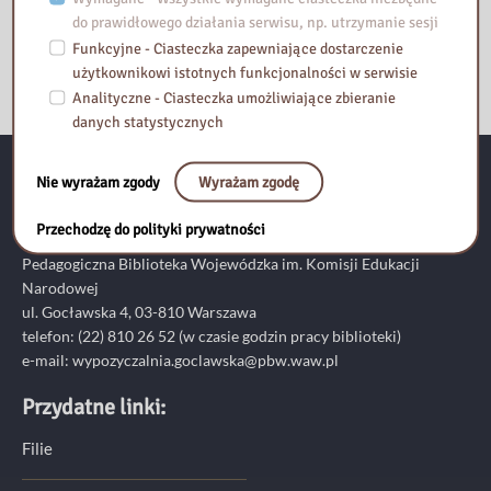
do prawidłowego działania serwisu, np. utrzymanie sesji
Funkcyjne - Ciasteczka zapewniające dostarczenie
użytkownikowi istotnych funkcjonalności w serwisie
Analityczne - Ciasteczka umożliwiające zbieranie
danych statystycznych
Nie wyrażam zgody
Wyrażam zgodę
Kontakt:
Przechodzę do polityki prywatności
Pedagogiczna Biblioteka Wojewódzka im. Komisji Edukacji
Narodowej
ul. Gocławska 4, 03-810 Warszawa
telefon:
(22) 810 26 52
(w czasie godzin pracy biblioteki)
e-mail:
wypozyczalnia.goclawska@pbw.waw.pl
Przydatne linki:
Filie