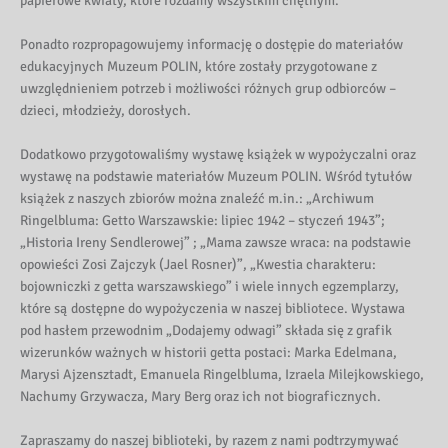
papierowe kwiaty, które rozdamy wszystkim chętnym.
Ponadto rozpropagowujemy informację o dostępie do materiałów
edukacyjnych Muzeum POLIN, które zostały przygotowane z
uwzględnieniem potrzeb i możliwości różnych grup odbiorców –
dzieci, młodzieży, dorosłych.
Dodatkowo przygotowaliśmy wystawę książek w wypożyczalni oraz
wystawę na podstawie materiałów Muzeum POLIN. Wśród tytułów
książek z naszych zbiorów można znaleźć m.in.: „Archiwum
Ringelbluma: Getto Warszawskie: lipiec 1942 – styczeń 1943”;
„Historia Ireny Sendlerowej” ; „Mama zawsze wraca: na podstawie
opowieści Zosi Zajczyk (Jael Rosner)”, „Kwestia charakteru:
bojowniczki z getta warszawskiego” i wiele innych egzemplarzy,
które są dostępne do wypożyczenia w naszej bibliotece. Wystawa
pod hasłem przewodnim „Dodajemy odwagi” składa się z grafik
wizerunków ważnych w historii getta postaci: Marka Edelmana,
Marysi Ajzensztadt, Emanuela Ringelbluma, Izraela Milejkowskiego,
Nachumy Grzywacza, Mary Berg oraz ich not biograficznych.
Zapraszamy do naszej biblioteki, by razem z nami podtrzymywać