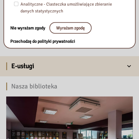
Analityczne - Ciasteczka umożliwiające zbieranie
danych statystycznych
Bibliografia załącznikowa do wystawy o powstaniu w getcie
Nie wyrażam zgody
Wyrażam zgodę
warszawskim 2025
– (.pdf, 262 KB)
Przechodzę do polityki prywatności
E-usługi
Nasza biblioteka