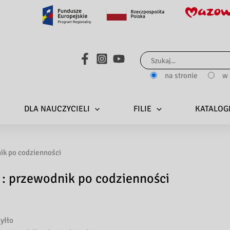
Search...
na stronie
w 
DLA NAUCZYCIELI
FILIE
KATALOG
ik po codzienności
 : przewodnik po codzienności
yłło