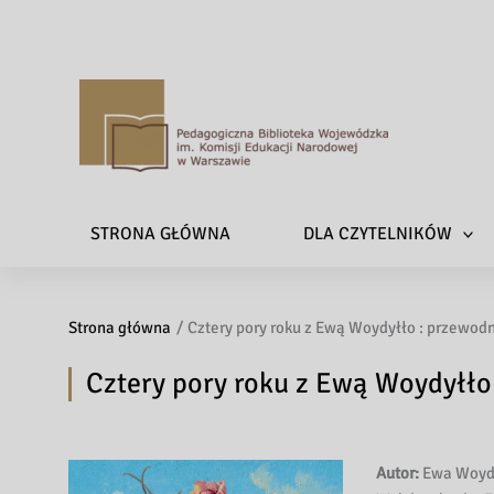
P
e
d
a
STRONA GŁÓWNA
DLA CZYTELNIKÓW
g
o
g
Strona główna
Cztery pory roku z Ewą Woydyłło : przewodn
i
c
Cztery pory roku z Ewą Woydyłło
z
n
a
B
Autor:
Ewa Woyd