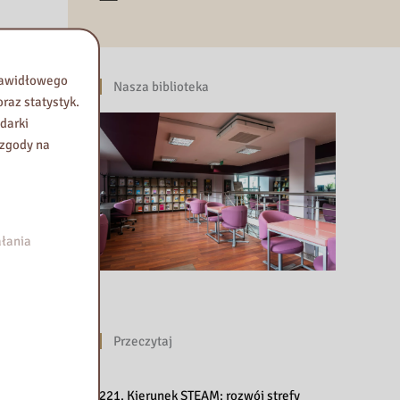
prawidłowego
Nasza biblioteka
raz statystyk.
darki
 zgody na
łania
Przeczytaj
221. Kierunek STEAM: rozwój strefy