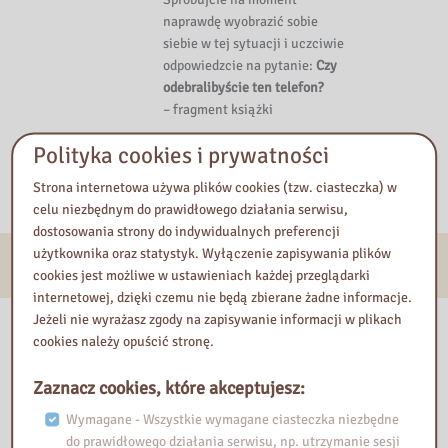
naprawdę wyobrazić sobie
siebie w tej sytuacji i uczciwie
odpowiedzcie na pytanie:
Czy
odebralibyście ten telefon?
– fragment książki
Polityka cookies i prywatności
Katalog integro
Strona internetowa używa plików cookies (tzw. ciasteczka) w
celu niezbędnym do prawidłowego działania serwisu,
dostosowania strony do indywidualnych preferencji
użytkownika oraz statystyk. Wyłączenie zapisywania plików
E-usługi
cookies jest możliwe w ustawieniach każdej przeglądarki
internetowej, dzięki czemu nie będą zbierane żadne informacje.
Jeżeli nie wyrażasz zgody na zapisywanie informacji w plikach
Nasza biblioteka
cookies należy opuścić stronę.
Zaznacz cookies, które akceptujesz:
Wymagane - Wszystkie wymagane ciasteczka niezbędne
do prawidłowego działania serwisu, np. utrzymanie sesji