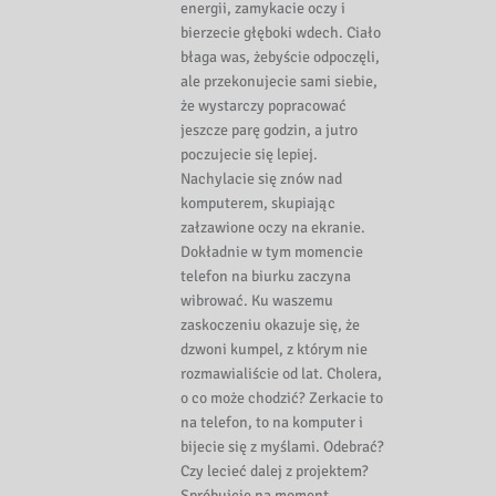
energii, zamykacie oczy i
bierzecie głęboki wdech. Ciało
błaga was, żebyście odpoczęli,
ale przekonujecie sami siebie,
że wystarczy popracować
jeszcze parę godzin, a jutro
poczujecie się lepiej.
Nachylacie się znów nad
komputerem, skupiając
załzawione oczy na ekranie.
Dokładnie w tym momencie
telefon na biurku zaczyna
wibrować. Ku waszemu
zaskoczeniu okazuje się, że
dzwoni kumpel, z którym nie
rozmawialiście od lat. Cholera,
o co może chodzić? Zerkacie to
na telefon, to na komputer i
bijecie się z myślami. Odebrać?
Czy lecieć dalej z projektem?
Spróbujcie na moment