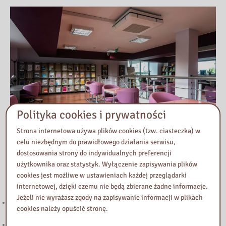
Polityka cookies i prywatności
Strona internetowa używa plików cookies (tzw. ciasteczka) w
celu niezbędnym do prawidłowego działania serwisu,
dostosowania strony do indywidualnych preferencji
użytkownika oraz statystyk. Wyłączenie zapisywania plików
Przeczytaj
cookies jest możliwe w ustawieniach każdej przeglądarki
internetowej, dzięki czemu nie będą zbierane żadne informacje.
Jeżeli nie wyrażasz zgody na zapisywanie informacji w plikach
221. Kierunek STEAM: rozwój strefy multimedialnej w Bibliotece
cookies należy opuścić stronę.
Pedagogicznej w Żyrardowie
Powstanie Warszawskie 1944