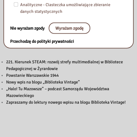
Analityczne - Ciasteczka umożliwiające zbieranie
danych statystycznych
Nie wyrażam zgody
Wyrażam zgodę
Przeczytaj
Przechodzę do polityki prywatności
221. Kierunek STEAM: rozwój strefy multimedialnej w Bibliotece
Pedagogicznej w Żyrardowie
Powstanie Warszawskie 1944
Nowy wpis na blogu „Biblioteka Vintage”
„Halo! Tu Mazowsze” – podcast Samorządu Województwa
Mazowieckiego
Zapraszamy do lektury nowego wpisu na blogu Biblioteka Vintage!