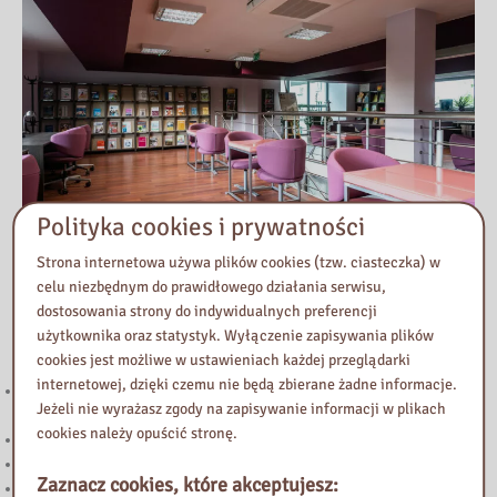
Polityka cookies i prywatności
Strona internetowa używa plików cookies (tzw. ciasteczka) w
celu niezbędnym do prawidłowego działania serwisu,
dostosowania strony do indywidualnych preferencji
Przeczytaj
użytkownika oraz statystyk. Wyłączenie zapisywania plików
cookies jest możliwe w ustawieniach każdej przeglądarki
internetowej, dzięki czemu nie będą zbierane żadne informacje.
221. Kierunek STEAM: rozwój strefy multimedialnej w Bibliotece
Jeżeli nie wyrażasz zgody na zapisywanie informacji w plikach
Pedagogicznej w Żyrardowie
cookies należy opuścić stronę.
Powstanie Warszawskie 1944
Nowy wpis na blogu „Biblioteka Vintage”
Zaznacz cookies, które akceptujesz:
„Halo! Tu Mazowsze” – podcast Samorządu Województwa