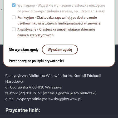
Mazowieckiego
Wymagane - Wszystkie wymagane ciasteczka niezbędne
Zapraszamy do lektury nowego wpisu na blogu Biblioteka Vintage!
do prawidłowego działania serwisu, np. utrzymanie sesji
Funkcyjne - Ciasteczka zapewniające dostarczenie
użytkownikowi istotnych funkcjonalności w serwisie
Analityczne - Ciasteczka umożliwiające zbieranie
danych statystycznych
Nie wyrażam zgody
Wyrażam zgodę
Kontakt:
Przechodzę do polityki prywatności
Pedagogiczna Biblioteka Wojewódzka im. Komisji Edukacji
Narodowej
ul. Gocławska 4, 03-810 Warszawa
telefon:
(22) 810 26 52
(w czasie godzin pracy biblioteki)
e-mail:
wypozyczalnia.goclawska@pbw.waw.pl
Przydatne linki: