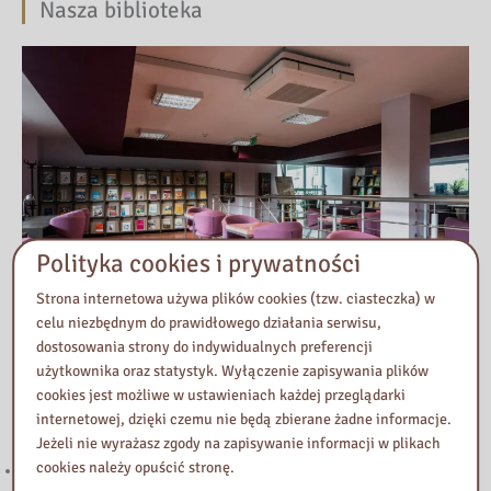
Nasza biblioteka
Polityka cookies i prywatności
Strona internetowa używa plików cookies (tzw. ciasteczka) w
celu niezbędnym do prawidłowego działania serwisu,
dostosowania strony do indywidualnych preferencji
użytkownika oraz statystyk. Wyłączenie zapisywania plików
cookies jest możliwe w ustawieniach każdej przeglądarki
Przeczytaj
internetowej, dzięki czemu nie będą zbierane żadne informacje.
Jeżeli nie wyrażasz zgody na zapisywanie informacji w plikach
cookies należy opuścić stronę.
221. Kierunek STEAM: rozwój strefy multimedialnej w Bibliotece