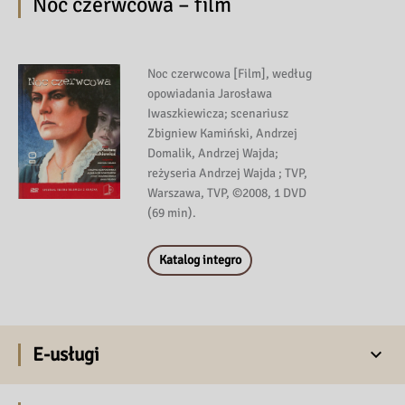
Noc czerwcowa – film
Noc czerwcowa [Film], według
opowiadania Jarosława
Iwaszkiewicza; scenariusz
Zbigniew Kamiński, Andrzej
Domalik, Andrzej Wajda;
reżyseria Andrzej Wajda ; TVP,
Warszawa, TVP, ©2008, 1 DVD
(69 min).
Katalog integro
E-usługi