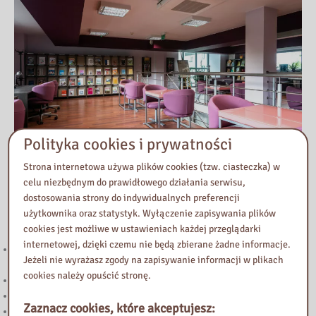
Polityka cookies i prywatności
Strona internetowa używa plików cookies (tzw. ciasteczka) w
celu niezbędnym do prawidłowego działania serwisu,
dostosowania strony do indywidualnych preferencji
Przeczytaj
użytkownika oraz statystyk. Wyłączenie zapisywania plików
cookies jest możliwe w ustawieniach każdej przeglądarki
internetowej, dzięki czemu nie będą zbierane żadne informacje.
221. Kierunek STEAM: rozwój strefy multimedialnej w Bibliotece
Jeżeli nie wyrażasz zgody na zapisywanie informacji w plikach
Pedagogicznej w Żyrardowie
cookies należy opuścić stronę.
Powstanie Warszawskie 1944
Nowy wpis na blogu „Biblioteka Vintage”
Zaznacz cookies, które akceptujesz:
„Halo! Tu Mazowsze” – podcast Samorządu Województwa