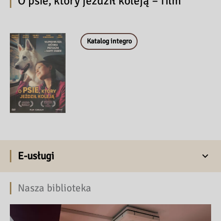
O psie, który jeździł koleją – film
Katalog integro
E-usługi
Nasza biblioteka