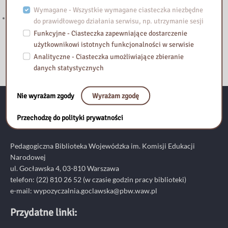
Mazowieckiego
Wymagane - Wszystkie wymagane ciasteczka niezbędne
Zapraszamy do lektury nowego wpisu na blogu Biblioteka Vintage!
do prawidłowego działania serwisu, np. utrzymanie sesji
Funkcyjne - Ciasteczka zapewniające dostarczenie
użytkownikowi istotnych funkcjonalności w serwisie
Analityczne - Ciasteczka umożliwiające zbieranie
danych statystycznych
Nie wyrażam zgody
Wyrażam zgodę
Kontakt:
Przechodzę do polityki prywatności
Pedagogiczna Biblioteka Wojewódzka im. Komisji Edukacji
Narodowej
ul. Gocławska 4, 03-810 Warszawa
telefon:
(22) 810 26 52
(w czasie godzin pracy biblioteki)
e-mail:
wypozyczalnia.goclawska@pbw.waw.pl
Przydatne linki: