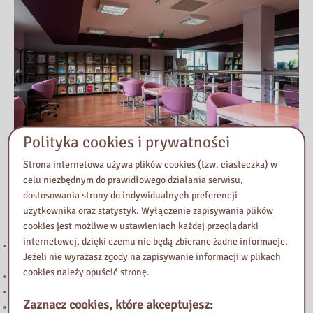
Polityka cookies i prywatności
Strona internetowa używa plików cookies (tzw. ciasteczka) w
celu niezbędnym do prawidłowego działania serwisu,
dostosowania strony do indywidualnych preferencji
Przeczytaj
użytkownika oraz statystyk. Wyłączenie zapisywania plików
cookies jest możliwe w ustawieniach każdej przeglądarki
internetowej, dzięki czemu nie będą zbierane żadne informacje.
221. Kierunek STEAM: rozwój strefy multimedialnej w Bibliotece
Jeżeli nie wyrażasz zgody na zapisywanie informacji w plikach
Pedagogicznej w Żyrardowie
cookies należy opuścić stronę.
Powstanie Warszawskie 1944
Nowy wpis na blogu „Biblioteka Vintage”
Zaznacz cookies, które akceptujesz:
„Halo! Tu Mazowsze” – podcast Samorządu Województwa