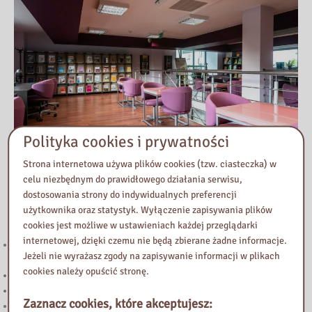
Polityka cookies i prywatności
Strona internetowa używa plików cookies (tzw. ciasteczka) w
celu niezbędnym do prawidłowego działania serwisu,
dostosowania strony do indywidualnych preferencji
Przeczytaj
użytkownika oraz statystyk. Wyłączenie zapisywania plików
cookies jest możliwe w ustawieniach każdej przeglądarki
internetowej, dzięki czemu nie będą zbierane żadne informacje.
221. Kierunek STEAM: rozwój strefy multimedialnej w Bibliotece
Jeżeli nie wyrażasz zgody na zapisywanie informacji w plikach
Pedagogicznej w Żyrardowie
cookies należy opuścić stronę.
Powstanie Warszawskie 1944
Nowy wpis na blogu „Biblioteka Vintage”
Zaznacz cookies, które akceptujesz:
„Halo! Tu Mazowsze” – podcast Samorządu Województwa