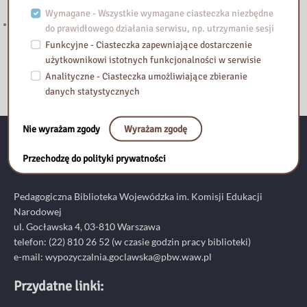
Mazowieckiego
Wymagane - Wszystkie wymagane ciasteczka niezbędne
Zapraszamy do lektury nowego wpisu na blogu Biblioteka Vintage!
do prawidłowego działania serwisu, np. utrzymanie sesji
Funkcyjne - Ciasteczka zapewniające dostarczenie
użytkownikowi istotnych funkcjonalności w serwisie
Analityczne - Ciasteczka umożliwiające zbieranie
danych statystycznych
Nie wyrażam zgody
Wyrażam zgodę
Kontakt:
Przechodzę do polityki prywatności
Pedagogiczna Biblioteka Wojewódzka im. Komisji Edukacji
Narodowej
ul. Gocławska 4, 03-810 Warszawa
telefon:
(22) 810 26 52
(w czasie godzin pracy biblioteki)
e-mail:
wypozyczalnia.goclawska@pbw.waw.pl
Przydatne linki: