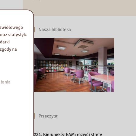
prawidłowego
Nasza biblioteka
raz statystyk.
darki
 zgody na
łania
Przeczytaj
221. Kierunek STEAM: rozwój strefy