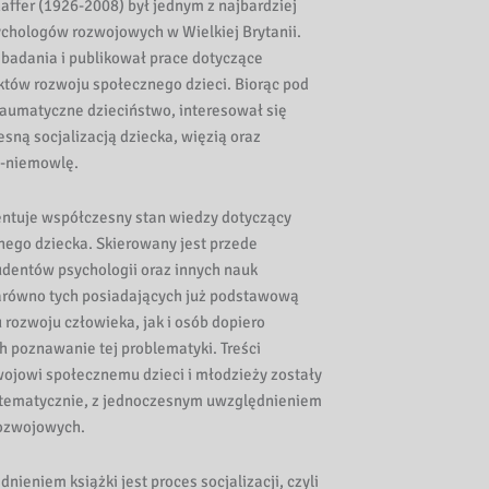
affer (1926-2008) był jednym z najbardziej
hologów rozwojowych w Wielkiej Brytanii.
 badania i publikował prace dotyczące
któw rozwoju społecznego dzieci. Biorąc pod
aumatyczne dzieciństwo, interesował się
sną socjalizacją dziecka, więzią oraz
a-niemowlę.
entuje współczesny stan wiedzy dotyczący
nego dziecka. Skierowany jest przede
udentów psychologii oraz innych nauk
arówno tych posiadających już podstawową
 rozwoju człowieka, jak i osób dopiero
 poznawanie tej problematyki. Treści
ojowi społecznemu dzieci i młodzieży zostały
tematycznie, z jednoczesnym uwzględnieniem
ozwojowych.
nieniem książki jest proces socjalizacji, czyli