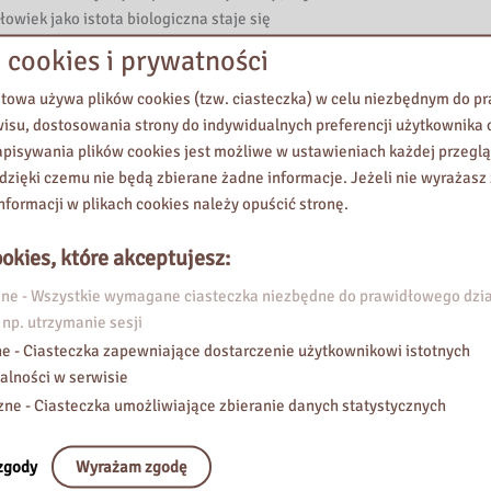
łowiek jako istota biologiczna staje się
ką społeczną. Autor omawia zarówno klasyczne
 cookies i prywatności
e tej dziedziny, jak i najnowsze osiągnięcia
genetyki zachowania, dziecięcych teorii
etowa używa plików cookies (tzw. ciasteczka) w celu niezbędnym do 
 przywiązania w średnim i późnym dzieciństwie
wisu, dostosowania strony do indywidualnych preferencji użytkownika o
achodzących w systemach rodzinnych.
pisywania plików cookies jest możliwe w ustawieniach każdej przeglą
 dzięki czemu nie będą zbierane żadne informacje. Jeżeli nie wyrażasz
nformacji w plikach cookies należy opuścić stronę.
awia wyniki badań oraz przedstawia ich cele,
e oraz podstawy teoretyczne. Omawia
okies, które akceptujesz:
i techniki wykorzystywane w badaniach nad
nym, podkreślając ich znaczenie dla praktyki.
e - Wszystkie wymagane ciasteczka niezbędne do prawidłowego dzia
gę poświęca zastosowaniu wyników badań w
 np. utrzymanie sesji
roblemów związanych z opieką i
e - Ciasteczka zapewniające dostarczenie użytkownikowi istotnych
ieci, funkcjonowaniem placówek
alności w serwisie
ozwojem zachowań antyspołecznych oraz
zne - Ciasteczka umożliwiające zbieranie danych statystycznych
innymi.
zgody
Wyrażam zgodę
o