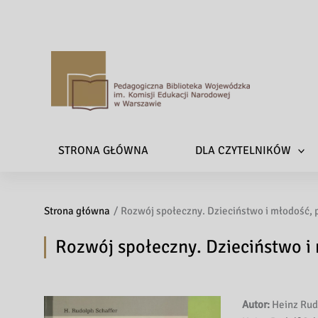
P
e
d
a
STRONA GŁÓWNA
DLA CZYTELNIKÓW
g
o
g
Strona główna
Rozwój społeczny. Dzieciństwo i młodość,
i
c
Rozwój społeczny. Dzieciństwo i
z
n
a
B
Autor:
Heinz Rud