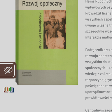
i
Heinz Rudolf Sch
b
wpływowych psyc
l
Prowadził liczne
i
wszystkich aspe
o
uwagę własne tr
t
szczególnie wcze
interakcją matk
e
k
Podręcznik prez
a
rozwoju społecz
W
wszystkim do st
o
społecznych – z
j
wiedzę z zakresu
e
rozpoczynających
w
poświęcone rozw
ó
uporządkowane 
d
prawidłowości r
z
k
Centralnym zagad