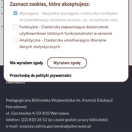
Powstanie Warszawskie 1944
Zaznacz cookies, które akceptujesz:
Nowy wpis na blogu „Biblioteka Vintage”
Wymagane - Wszystkie wymagane ciasteczka niezbędne
„Halo! Tu Mazowsze” – podcast Samorządu Województwa
do prawidłowego działania serwisu, np. utrzymanie sesji
Mazowieckiego
Zapraszamy do lektury nowego wpisu na blogu Biblioteka Vintage!
Funkcyjne - Ciasteczka zapewniające dostarczenie
użytkownikowi istotnych funkcjonalności w serwisie
Analityczne - Ciasteczka umożliwiające zbieranie
danych statystycznych
Nie wyrażam zgody
Wyrażam zgodę
Przechodzę do polityki prywatności
Kontakt:
Pedagogiczna Biblioteka Wojewódzka im. Komisji Edukacji
Narodowej
ul. Gocławska 4, 03-810 Warszawa
telefon:
(22) 810 26 52
(w czasie godzin pracy biblioteki)
e-mail:
wypozyczalnia.goclawska@pbw.waw.pl