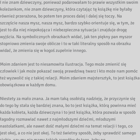
I nie znam dziewczyny, ponieważ podarowałam to prawie wszystkim swoim
koleżankom, nie znam dziewczyny, która czytając tę książkę nie byłaby
również przerażona, bo potem ten proces dalej i dalej się toczy. Na
szczęście nasza mysz, nasza mysz, bardzo szybko orientuje się, w tym, że
jest to dla niej niepokojąca i niebezpieczna sytuacja i znajduje drogę
wyjścia. Na symbolicznych obrazkach widać, jak ten piękny pan myszor
stopniowo zmienia swoje oblicze i to w taki literalny sposób na obrazku
widać, że zmienia się w kogoś zupełnie innego.
Moim zdaniem jest to niesamowita ilustracja. Tego może zmienić się
człowiek i jak może pokazać swoją prawdziwą twarz i kto może nam pomóc
też wyzwolić się z takiej relacji. Moim zdaniem majstersztyk, to jest książka
obowiązkowa w każdym domu.
Niestety za mało znana. Ja mam taką osobistą nadzieję, że przyczynie się
do tego by stała się bardziej znana, bo to jest książka, którą powinna mieć
każda kobieta, każda dziewczyna i to jest książka, która pozwala w sposób
łagodny rozmawiać nawet z najmłodszymi dziećmi, młodszymi
nastolatkami, ale nawet dość małymi dziećmi na temat relacji i tego, co
jest okej, a co nie jest okej. To też świetny sposób, żeby sprawdzić samego
siebie, czy my nie mamy takich zapędów do tego, żeby np.