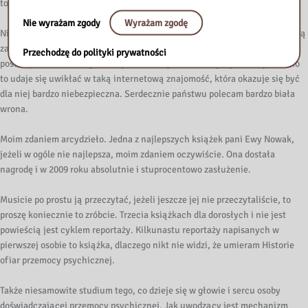
toksycznym związku i po prostu udaje radę uratować siebie.
Nie wyrażam zgody
Wyrażam zgodę
Niezwykła sytuacja wspaniała, pokrzepiająca powieść mimo tego, że budzą
za grozę i mówię otwarcie. Tam też jest taki wątek drugoplanowy, taka
Przechodzę do polityki prywatności
postać poboczna mamy, która jest dorosłą i bardzo mądrą kobietą, a mimo
to udaje się uwikłać w taką internetową znajomość, która okazuje się być
dla niej bardzo niebezpieczna. Serdecznie państwu polecam bardzo biała
wrona.
Moim zdaniem arcydzieło. Jedna z najlepszych książek pani Ewy Nowak,
jeżeli w ogóle nie najlepsza, moim zdaniem oczywiście. Ona dostała
nagrodę i w 2009 roku absolutnie i stuprocentowo zasłużenie.
Musicie po prostu ją przeczytać, jeżeli jeszcze jej nie przeczytaliście, to
proszę koniecznie to zróbcie. Trzecia książkach dla dorosłych i nie jest
powieścią jest cyklem reportaży. Kilkunastu reportaży napisanych w
pierwszej osobie to książka, dlaczego nikt nie widzi, że umieram Historie
ofiar przemocy psychicznej.
Także niesamowite studium tego, co dzieje się w głowie i sercu osoby
doświadczającej przemocy psychicznej. Jak uwodzący jest mechanizm