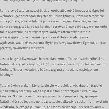
kontrolować telefon naszej bliskiej osoby albo robić inne zagrażające jej
wolności i godności osobistej rzeczy. Druga książka, która niesamowicie
mnie porusza, przeczytała mi ją trzy razy i powiem Państwu, że mam
ochotę przeczytać ją po raz kolejny i sprawdzić, czy cały czas robi na mnie
takie wyrażenie, bo te trzy razy za każdym razem były dla mnie
przerażające. To jest powieść już dla nastolatek, wydana przez
wydawnictwo, jakiś czas temu chyba przez wydawnictwo Egmont, a teraz
przez wydawnictwo Empieggoł.
Jest to książka Ewenowak, bardzo biała wrona. To też historia miłości na
Natalii, której zakochuje się i którą właściwie bardzo do siebie przekonuje
Norbert. Norbert wydaje się być mężczyzną chłopcem, nastolatkiem
idealnym.
Tutaj mówimy o akcji, która dzieje się w drugiej, chyba drugiej, trzeciej
klasie szkoły średniej, więc to jest dla takich starszych nastolatków
książka. Norbert zakochuje się w przemiłe i sympatycznej, spokojnej
Natalii, która do tego moment użyła sobie całkowicie spokojnie i nawet nie
wiedziała, że czegoś jej brakuje, że czegoś potrzebuje. Norbert stwarza w