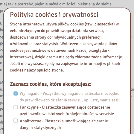
niej takie potrzeby, pięknie mówi o miłości, pięknie ją do siebie
przywiązuje, a przy tym jest po prostu oprawcą.
Polityka cookies i prywatności
Chcę, żeby spędzała z nim czas w taki sposób, który on wybierze, staje się
Strona internetowa używa plików cookies (tzw. ciasteczka) w
bardzo szybko zaborczy, porywczy, manipulujący, no to jest niezwykły
celu niezbędnym do prawidłowego działania serwisu,
sposób pokazane, odsuwa Natalii od przyjaciółek i wzbudza w niej ogromne
dostosowania strony do indywidualnych preferencji
poczucie winy. To, jak pokazane jest tam mechanizm takiego toksycznego
użytkownika oraz statystyk. Wyłączenie zapisywania plików
związku, jest niezwykłe i myślę, że w wielu pewnie powieściach dla
cookies jest możliwe w ustawieniach każdej przeglądarki
dorosłych też to znajdziemy. Znaczy tak podejrzewam, ale po prostu nie
internetowej, dzięki czemu nie będą zbierane żadne informacje.
umiem państwu podać konkretnych przykładów, ale ta powieść w sposób
Jeżeli nie wyrażasz zgody na zapisywanie informacji w plikach
niesamowity to pokazuje i chociaż skierowana jest to nastolatek.
cookies należy opuścić stronę.
Myślę, że my dorosłe kobiety także odnajdziemy w tym mechanizmie
Zaznacz cookies, które akceptujesz:
uzależnienia coś, co może być ostrzegawczego dla nas i finał też jest bardzo
Wymagane - Wszystkie wymagane ciasteczka niezbędne
mocny i zmaganie Natalii, kiedy już otrząsa się z tej sytuacji i widzi, że coś
do prawidłowego działania serwisu, np. utrzymanie sesji
jest nie tak. Po prostu mnie przeraża, poraża i wzbudza we mnie ogromne
Funkcyjne - Ciasteczka zapewniające dostarczenie
pokłady empatii, ale też takiego podziwu dla tej dziewczyny, ponieważ ona
użytkownikowi istotnych funkcjonalności w serwisie
mi tutaj spoileruje państwu, ona sobie daje radę z tą sytuacją. W sposób
Analityczne - Ciasteczka umożliwiające zbieranie
drastyczny musi urwać tę znajomość i nie tylko to też powoduje, że musi
danych statystycznych
zmienić swoje życie, daje jej się zerwać te relacje i nie zostaje w tym