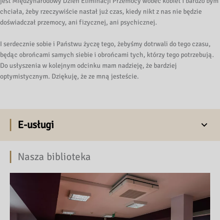
jest Międzynarodowy Dzień Eliminacji Przemocy wobec kobiet i bardzo bym
chciała, żeby rzeczywiście nastał już czas, kiedy nikt z nas nie będzie
doświadczał przemocy, ani fizycznej, ani psychicznej.
I serdecznie sobie i Państwu życzę tego, żebyśmy dotrwali do tego czasu,
będąc obrońcami samych siebie i obrońcami tych, którzy tego potrzebują.
Do usłyszenia w kolejnym odcinku mam nadzieję, że bardziej
optymistycznym. Dziękuję, że ze mną jesteście.
E-usługi
Nasza biblioteka