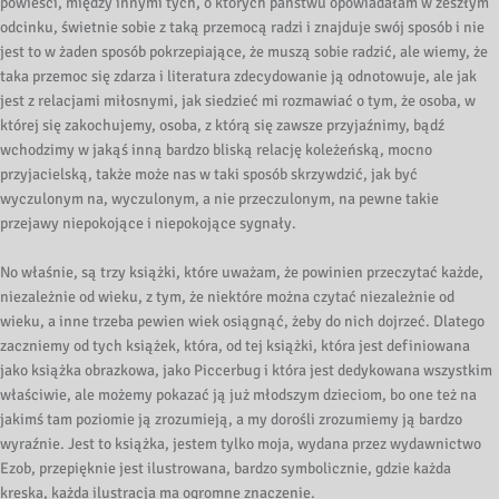
powieści, między innymi tych, o których państwu opowiadałam w zeszłym
odcinku, świetnie sobie z taką przemocą radzi i znajduje swój sposób i nie
jest to w żaden sposób pokrzepiające, że muszą sobie radzić, ale wiemy, że
taka przemoc się zdarza i literatura zdecydowanie ją odnotowuje, ale jak
jest z relacjami miłosnymi, jak siedzieć mi rozmawiać o tym, że osoba, w
której się zakochujemy, osoba, z którą się zawsze przyjaźnimy, bądź
wchodzimy w jakąś inną bardzo bliską relację koleżeńską, mocno
przyjacielską, także może nas w taki sposób skrzywdzić, jak być
wyczulonym na, wyczulonym, a nie przeczulonym, na pewne takie
przejawy niepokojące i niepokojące sygnały.
No właśnie, są trzy książki, które uważam, że powinien przeczytać każde,
niezależnie od wieku, z tym, że niektóre można czytać niezależnie od
wieku, a inne trzeba pewien wiek osiągnąć, żeby do nich dojrzeć. Dlatego
zaczniemy od tych książek, która, od tej książki, która jest definiowana
jako książka obrazkowa, jako Piccerbug i która jest dedykowana wszystkim
właściwie, ale możemy pokazać ją już młodszym dzieciom, bo one też na
jakimś tam poziomie ją zrozumieją, a my dorośli zrozumiemy ją bardzo
wyraźnie. Jest to książka, jestem tylko moja, wydana przez wydawnictwo
Ezob, przepięknie jest ilustrowana, bardzo symbolicznie, gdzie każda
kreska, każda ilustracja ma ogromne znaczenie.