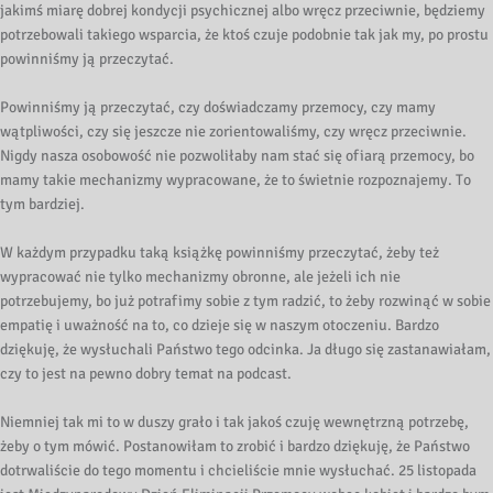
jakimś miarę dobrej kondycji psychicznej albo wręcz przeciwnie, będziemy
potrzebowali takiego wsparcia, że ktoś czuje podobnie tak jak my, po prostu
powinniśmy ją przeczytać.
Powinniśmy ją przeczytać, czy doświadczamy przemocy, czy mamy
wątpliwości, czy się jeszcze nie zorientowaliśmy, czy wręcz przeciwnie.
Nigdy nasza osobowość nie pozwoliłaby nam stać się ofiarą przemocy, bo
mamy takie mechanizmy wypracowane, że to świetnie rozpoznajemy. To
tym bardziej.
W każdym przypadku taką książkę powinniśmy przeczytać, żeby też
wypracować nie tylko mechanizmy obronne, ale jeżeli ich nie
potrzebujemy, bo już potrafimy sobie z tym radzić, to żeby rozwinąć w sobie
empatię i uważność na to, co dzieje się w naszym otoczeniu. Bardzo
dziękuję, że wysłuchali Państwo tego odcinka. Ja długo się zastanawiałam,
czy to jest na pewno dobry temat na podcast.
Niemniej tak mi to w duszy grało i tak jakoś czuję wewnętrzną potrzebę,
żeby o tym mówić. Postanowiłam to zrobić i bardzo dziękuję, że Państwo
dotrwaliście do tego momentu i chcieliście mnie wysłuchać. 25 listopada