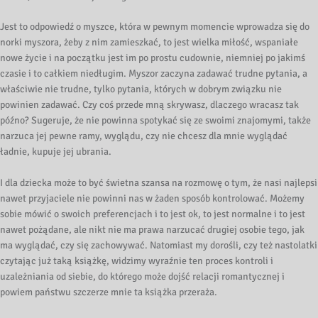
Jest to odpowiedź o myszce, która w pewnym momencie wprowadza się do
norki myszora, żeby z nim zamieszkać, to jest wielka miłość, wspaniałe
nowe życie i na początku jest im po prostu cudownie, niemniej po jakimś
czasie i to całkiem niedługim. Myszor zaczyna zadawać trudne pytania, a
właściwie nie trudne, tylko pytania, których w dobrym związku nie
powinien zadawać. Czy coś przede mną skrywasz, dlaczego wracasz tak
późno? Sugeruje, że nie powinna spotykać się ze swoimi znajomymi, także
narzuca jej pewne ramy, wyglądu, czy nie chcesz dla mnie wyglądać
ładnie, kupuje jej ubrania.
I dla dziecka może to być świetna szansa na rozmowę o tym, że nasi najlepsi
nawet przyjaciele nie powinni nas w żaden sposób kontrolować. Możemy
sobie mówić o swoich preferencjach i to jest ok, to jest normalne i to jest
nawet pożądane, ale nikt nie ma prawa narzucać drugiej osobie tego, jak
ma wyglądać, czy się zachowywać. Natomiast my dorośli, czy też nastolatki
czytając już taką książkę, widzimy wyraźnie ten proces kontroli i
uzależniania od siebie, do którego może dojść relacji romantycznej i
powiem państwu szczerze mnie ta książka przeraża.