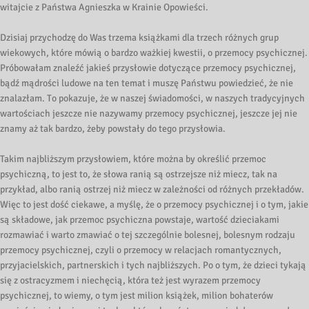
witajcie z Państwa Agnieszka w Krainie Opowieści.
Dzisiaj przychodzę do Was trzema książkami dla trzech różnych grup
wiekowych, które mówią o bardzo ważkiej kwestii, o przemocy psychicznej.
Próbowałam znaleźć jakieś przysłowie dotyczące przemocy psychicznej,
bądź mądrości ludowe na ten temat i muszę Państwu powiedzieć, że nie
znalazłam. To pokazuje, że w naszej świadomości, w naszych tradycyjnych
wartościach jeszcze nie nazywamy przemocy psychicznej, jeszcze jej nie
znamy aż tak bardzo, żeby powstały do tego przysłowia.
Takim najbliższym przysłowiem, które można by określić przemoc
psychiczną, to jest to, że słowa ranią są ostrzejsze niż miecz, tak na
przykład, albo ranią ostrzej niż miecz w zależności od różnych przekładów.
Więc to jest dość ciekawe, a myślę, że o przemocy psychicznej i o tym, jakie
są składowe, jak przemoc psychiczna powstaje, wartość dzieciakami
rozmawiać i warto zmawiać o tej szczególnie bolesnej, bolesnym rodzaju
przemocy psychicznej, czyli o przemocy w relacjach romantycznych,
przyjacielskich, partnerskich i tych najbliższych. Po o tym, że dzieci tykają
się z ostracyzmem i niechęcią, która też jest wyrazem przemocy
psychicznej, to wiemy, o tym jest milion książek, milion bohaterów