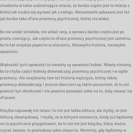
chodzenia w takie uzależniające relacje, że bardzo często jest to relacja z
której tak trudno się wyrwać jak z nałogu. Niesamowite pokazane jest też
jak bardzo taka ofiara przemocy psychicznej, której nie widać.
Bo nie widać siniaków, nie widać rany, a oprawca bardzo często jest po
prostu czarujący. Jak często ta ofiara przemocy psychicznej jest samotna,
bo to kat znajduje poparcie w otoczeniu. Niezwykła historia, niezwykłe
opowieści.
Większość tych opowieści to niestety są opowieści kobiet. Mówię niestety,
bo to chyba części kobiety doświadczają przemocy psychicznej i w ogóle
przemocy. Ale znajdziemy tam też historię mężczyzn, którzy takiej
przemocy doświadczają i jeszcze obarczeni są takim poczuciem, że to oni
powinni być obrońcami i nie powinni pozwalać sobie na to, żeby stawać się
ofiarami.
Książka naprawdę nie łatwa i to nie jest lekka lektura, ale myślę, że jest
lekturą obowiązkową. I myślę, że w którymś momencie, kiedy już będziemy
na to psychicznie przygotowani, bo to też nie jest książka, którą można
czytać zawsze, to powiedzmy sobie otwarcie. Niemniej, gdy będziemy w