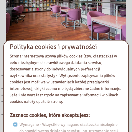
Polityka cookies i prywatności
Przeczytaj
Strona internetowa używa plików cookies (tzw. ciasteczka) w
celu niezbędnym do prawidłowego działania serwisu,
dostosowania strony do indywidualnych preferencji
221. Kierunek STEAM: rozwój strefy multimedialnej w Bibliotece
użytkownika oraz statystyk. Wyłączenie zapisywania plików
Pedagogicznej w Żyrardowie
cookies jest możliwe w ustawieniach każdej przeglądarki
Powstanie Warszawskie 1944
internetowej, dzięki czemu nie będą zbierane żadne informacje.
Nowy wpis na blogu „Biblioteka Vintage”
Jeżeli nie wyrażasz zgody na zapisywanie informacji w plikach
„Halo! Tu Mazowsze” – podcast Samorządu Województwa
cookies należy opuścić stronę.
Mazowieckiego
Zapraszamy do lektury nowego wpisu na blogu Biblioteka Vintage!
Zaznacz cookies, które akceptujesz:
Wymagane - Wszystkie wymagane ciasteczka niezbędne
do prawidłowego działania serwisu, np. utrzymanie sesji