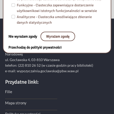
Funkcyjne - Ciasteczka zapewniające dostarczenie
użytkownikowi istotnych funkcjonalności w serwisie
Analityczne - Ciasteczka umożliwiające zbieranie
danych statystycznych
Kontakt:
Nie wyrażam zgody
Wyrażam zgodę
Przechodzę do polityki prywatności
Pedagogiczna Biblioteka Wojewódzka im. Komisji Edukacji
Narodowej
ul. Gocławska 4, 03-810 Warszawa
telefon:
(22) 810 26 52
(w czasie godzin pracy biblioteki)
e-mail:
wypozyczalnia.goclawska@pbw.waw.pl
Przydatne linki:
Filie
Mapa strony