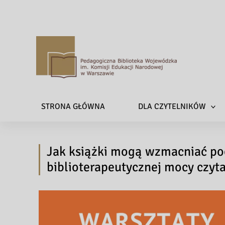
P
e
d
a
STRONA GŁÓWNA
DLA CZYTELNIKÓW
g
o
g
Jak książki mogą wzmacniać poc
i
c
biblioterapeutycznej mocy czyt
z
n
a
B