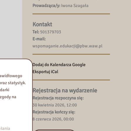
Prowadząca/y:
Iwona Szagała
Kontakt
Tel:
501379703
E-mail:
wspomaganie.edukacji@pbw.waw.pl
Dodaj do Kalendarza Google
Eksportuj iCal
prawidłowego
raz statystyk.
Rejestracja na wydarzenie
darki
 zgody na
Rejestracja rozpoczyna się:
na to,
30 kwietnia 2026, 12:00
Rejestracja kończy się:
8 czerwca 2026, 00:00
łania