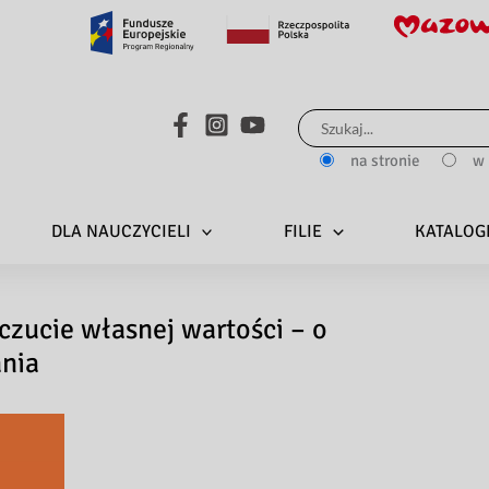
Search...
na stronie
w 
DLA NAUCZYCIELI
FILIE
KATALOG
zucie własnej wartości – o
ania