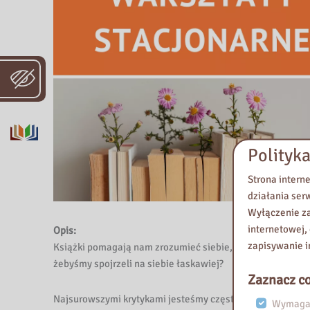
i
b
l
i
o
t
e
k
a
Polityka
W
o
Strona intern
j
działania ser
e
Wyłączenie za
w
internetowej,
Opis:
ó
zapisywanie i
Książki pomagają nam zrozumieć siebie, odkryć własne ta
d
żebyśmy spojrzeli na siebie łaskawiej?
z
Zaznacz co
k
Najsurowszymi krytykami jesteśmy często dla siebie my sa
Wymagan