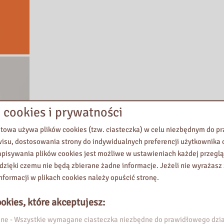
 cookies i prywatności
etowa używa plików cookies (tzw. ciasteczka) w celu niezbędnym do 
wisu, dostosowania strony do indywidualnych preferencji użytkownika o
pisywania plików cookies jest możliwe w ustawieniach każdej przeglą
 dzięki czemu nie będą zbierane żadne informacje. Jeżeli nie wyrażasz
nformacji w plikach cookies należy opuścić stronę.
jemnice. Czy mogą też wzmocnić poczucie własnej wartości? Wpłynąć 
okies, które akceptujesz:
mi, jak tego unikać uczy książka Roksany Jędrzejewskiej-Wróbel „Kije
e - Wszystkie wymagane ciasteczka niezbędne do prawidłowego dzia