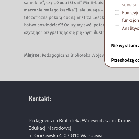
a
samobije”, czy „ Gudu i Gwai” Marii-Luisy Uth. Lekarstw
serwisu,
i
marzenie małego krecika”), ale uwaga – wystrzegajmy się 
Funkcyjn
m
filozoficzną pokorą godną mistrza Leszka Kołakowskiego
funkcjon
.
Łatwo powiedzieć?! Odkryjmy swój potencjał, odkryjmy s
Analityc
K
czytając i przypatrując się pięknym ilustracji książki Ko
o
Nie wyrażam 
m
i
Miejsce:
Pedagogiczna Biblioteka Wojewódzka im. KEN, ul. 
Przechodzę do
s
j
i
E
d
Kontakt:
u
k
a
Pedagogiczna Biblioteka Wojewódzka im. Komisji
c
Edukacji Narodowej
j
ul. Gocławska 4, 03-810 Warszawa