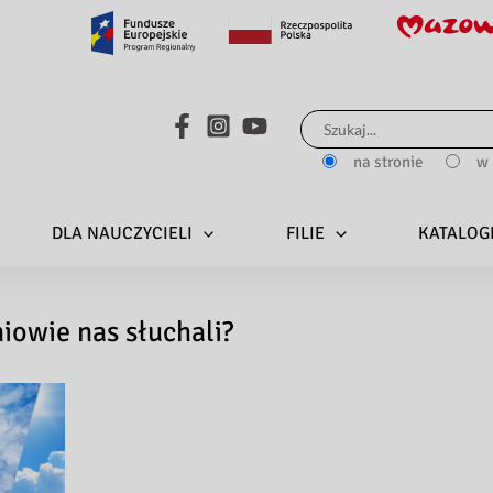
Search...
na stronie
w 
DLA NAUCZYCIELI
FILIE
KATALOG
iowie nas słuchali?