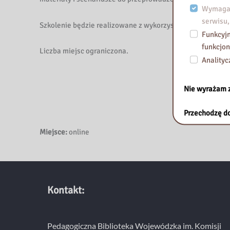
a
Wymagan
i
serwisu,
Szkolenie będzie realizowane z wykorzystaniem platformy
m
Funkcyjn
.
funkcjon
Liczba miejsc ograniczona.
K
Analityc
o
m
Nie wyrażam 
i
s
Przechodzę do
j
i
Miejsce:
online
E
d
u
k
Kontakt:
a
c
j
Pedagogiczna Biblioteka Wojewódzka im. Komisji