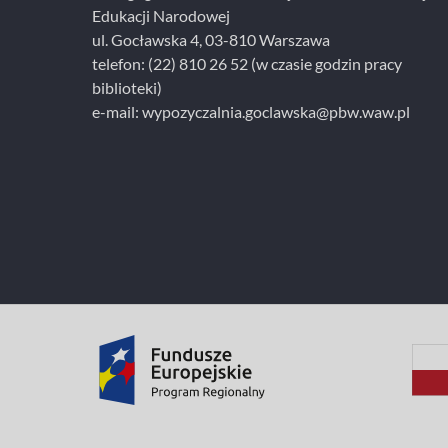
i
Edukacji Narodowej
N
ul. Gocławska 4, 03-810 Warszawa
a
telefon:
(22) 810 26 52
(w czasie godzin pracy
r
biblioteki)
o
e-mail:
wypozyczalnia.goclawska@pbw.waw.pl
d
o
w
e
j
w
W
a
r
s
z
a
w