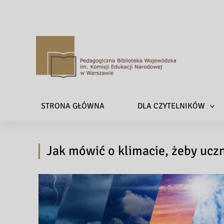
P
e
d
a
STRONA GŁÓWNA
DLA CZYTELNIKÓW
g
o
g
Jak mówić o klimacie, żeby uczn
i
c
z
n
a
B