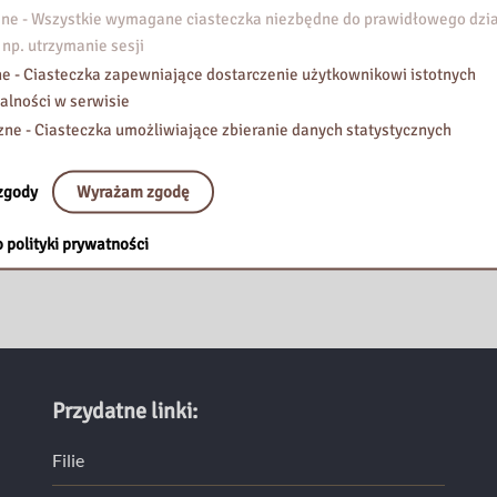
e - Wszystkie wymagane ciasteczka niezbędne do prawidłowego dzia
 np. utrzymanie sesji
 ClickMeeting. Zalecana jest przeglądarka Chrome.
e - Ciasteczka zapewniające dostarczenie użytkownikowi istotnych
alności w serwisie
zne - Ciasteczka umożliwiające zbieranie danych statystycznych
zgody
Wyrażam zgodę
 polityki prywatności
Przydatne linki:
Filie