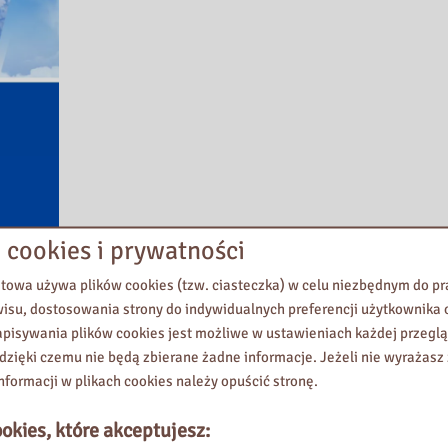
 cookies i prywatności
etowa używa plików cookies (tzw. ciasteczka) w celu niezbędnym do 
wisu, dostosowania strony do indywidualnych preferencji użytkownika o
pisywania plików cookies jest możliwe w ustawieniach każdej przeglą
 dzięki czemu nie będą zbierane żadne informacje. Jeżeli nie wyrażasz
dukacyjnych i metod prowadzenia zajęć na temat edukacji ekologiczne
nformacji w plikach cookies należy opuścić stronę.
: propozycje literatury, którą można zakupić w ramach Narodowego P
kologicznej, w których mogą wziąć udział szkoły i przedszkola; gotowe
okies, które akceptujesz:
at ochrony środowiska.