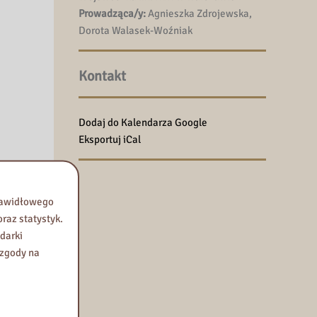
Prowadząca/y:
Agnieszka Zdrojewska,
Dorota Walasek-Woźniak
Kontakt
Dodaj do Kalendarza Google
Eksportuj iCal
prawidłowego
raz statystyk.
darki
 zgody na
j na
rogramu