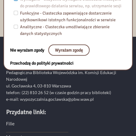
do prawidłowego działania serwisu, np. utrzymanie sesji
Dodaj do Kalendarza Google
Funkcyjne - Ciasteczka zapewniające dostarczenie
Eksportuj iCal
użytkownikowi istotnych funkcjonalności w serwisie
Analityczne - Ciasteczka umożliwiające zbieranie
danych statystycznych
Nie wyrażam zgody
Wyrażam zgodę
Kontakt:
Przechodzę do polityki prywatności
Pedagogiczna Biblioteka Wojewódzka im. Komisji Edukacji
Narodowej
ul. Gocławska 4, 03-810 Warszawa
telefon:
(22) 810 26 52
(w czasie godzin pracy biblioteki)
e-mail:
wypozyczalnia.goclawska@pbw.waw.pl
Przydatne linki:
Filie