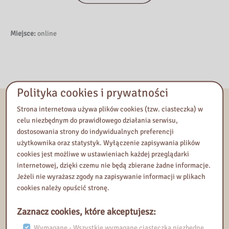
Miejsce:
online
Polityka cookies i prywatności
Początek wydarzenia:
14 maja 2024, 10:00
Strona internetowa używa plików cookies (tzw. ciasteczka) w
Koniec wydarzenia:
14 maja 2024, 13:00
celu niezbędnym do prawidłowego działania serwisu,
dostosowania strony do indywidualnych preferencji
Organizator:
Pedagogiczna Biblioteka Wojewódzka im. KEN w
użytkownika oraz statystyk. Wyłączenie zapisywania plików
Warszawie
cookies jest możliwe w ustawieniach każdej przeglądarki
Prowadząca/y:
Agnieszka Zdrojewska
internetowej, dzięki czemu nie będą zbierane żadne informacje.
Jeżeli nie wyrażasz zgody na zapisywanie informacji w plikach
cookies należy opuścić stronę.
Kontakt
Tel:
501379703
Zaznacz cookies, które akceptujesz:
E-mail:
wspomaganie.edukacji@pbw.waw.pl
Wymagane - Wszystkie wymagane ciasteczka niezbędne