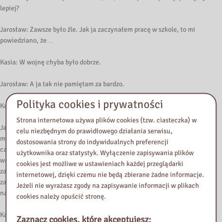
lepiej?
Jarosław: Zawsze było źle. Jak ja zaczynałem pracę w szkole, to mi
powiedziano, że…
Kasia: W wojnę chyba było dobrze.
Jarosław: A ja tak nie pamiętam za bardzo.
Polityka cookies i prywatności
Kasia: Ja też nie, ale czytałam, że kiedyś to był autorytet.
Strona internetowa używa plików cookies (tzw. ciasteczka) w
Jarosław: Mój dziadek był nauczycielem przed wojną, był kierownikiem
celu niezbędnym do prawidłowego działania serwisu,
małej szkoły w niewielkiej miejscowości w Wielkopolsce, był ustawionym
dostosowania strony do indywidualnych preferencji
człowiekiem i tyle. Tak? W każdym razie to też nie jest prawda, że przed
użytkownika oraz statystyk. Wyłączenie zapisywania plików
wojną było lepiej, chociaż jeżeli porównamy ówczesną pragmatykę
cookies jest możliwe w ustawieniach każdej przeglądarki
zawodową, czyli taki rodzaj karty nauczyciela, akurat teraz się tym
internetowej, dzięki czemu nie będą zbierane żadne informacje.
zajmuję, bo za chwilę będzie rocznica, to ona bardzo była wspierająca
Jeżeli nie wyrażasz zgody na zapisywanie informacji w plikach
nauczycieli, naprawdę.
cookies należy opuścić stronę.
Kasia: Ten zawód kiedyś, właśnie mówię, że przed wojną cieszył się
Zaznacz cookies, które akceptujesz: