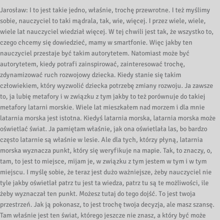
Jarosław: I to jest takie jedno, właśnie, trochę przewrotne. I też myślimy
sobie, nauczyciel to taki mądrala, tak, wie, więcej. I przez wiele, wiele,
wiele lat nauczyciel wiedział więcej. W tej chwili jest tak, że wszystko to,
czego chcemy się dowiedzieć, mamy w smartfonie. Więc jakby ten
nauczyciel przestaje być takim autorytetem. Natomiast może być
autorytetem, kiedy potrafi zainspirować, zainteresować trochę,
zdynamizować ruch rozwojowy dziecka. Kiedy stanie się takim
człowiekiem, który wyzwolić dziecka potrzebę zmiany rozwoju. Ja zawsze
to, ja lubię metafory i w związku z tym jakby to też porównuje do takiej
metafory latarni morskie. Wiele lat mieszkałem nad morzem i dla mnie
latarnia morska jest istotna. Kiedyś latarnia morska, latarnia morska może
oświetlać świat. Ja pamiętam właśnie, jak ona oświetlała las, bo bardzo
często latarnie są właśnie w lesie. Ale dla tych, którzy płyną, latarnia
morska wyznacza punkt, który się weryfikuje na mapie. Tak, to znaczy, o,
tam, to jest to miejsce, mijam je, w związku z tym jestem w tym i w tym
miejscu. I myślę sobie, że teraz jest dużo ważniejsze, żeby nauczyciel nie
tyle jakby oświetlał patrz tu jest ta wiedza, patrz tu są te możliwości, ile
żeby wyznaczał ten punkt. Możesz tutaj do tego dojść. To jest twoja
przestrzeń. Jak ją pokonasz, to jest trochę twoja decyzja, ale masz szansę.
Tam właśnie jest ten świat, którego jeszcze nie znasz, a który być może