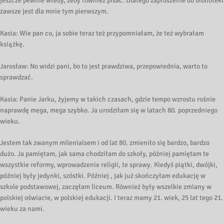
jeszcze pewnie wtedy, żeby również pisać. Dlatego zaproszenie do biblioteki
zawsze jest dla mnie tym pierwszym.
Kasia: Wie pan co, ja sobie teraz też przypomniałam, że też wybrałam
książkę.
Jarosław: No widzi pani, bo to jest prawdziwa, przepowiednia, warto to
sprawdzać.
Kasia: Panie Jarku, żyjemy w takich czasach, gdzie tempo wzrostu rośnie
naprawdę mega, mega szybko. Ja urodziłam się w latach 80. poprzedniego
wieku.
Jestem tak zwanym milenialsem i od lat 80. zmieniło się bardzo, bardzo
dużo. Ja pamiętam, jak sama chodziłam do szkoły, później pamiętam te
wszystkie reformy, wprowadzenie religii, te sprawy. Kiedyś piątki, dwójki,
później były jedynki, szóstki. Później , jak już skończyłam edukację w
szkole podstawowej, zaczęłam liceum. Również były wszelkie zmiany w
polskiej oświacie, w polskiej edukacji. I teraz mamy 21. wiek, 25 lat tego 21.
wieku za nami.