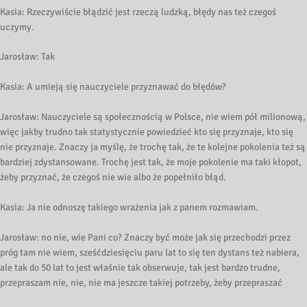
Kasia: Rzeczywiście błądzić jest rzeczą ludzką, błędy nas też czegoś
uczymy.
Jarosław: Tak
Kasia: A umieją się nauczyciele przyznawać do błędów?
Jarosław: Nauczyciele są społecznością w Polsce, nie wiem pół milionową,
więc jakby trudno tak statystycznie powiedzieć kto się przyznaje, kto się
nie przyznaje. Znaczy ja myślę, że trochę tak, że te kolejne pokolenia też są
bardziej zdystansowane. Trochę jest tak, że moje pokolenie ma taki kłopot,
żeby przyznać, że czegoś nie wie albo że popełniło błąd.
Kasia: Ja nie odnoszę takiego wrażenia jak z panem rozmawiam.
Jarosław: no nie, wie Pani co? Znaczy być może jak się przechodzi przez
próg tam nie wiem, sześćdziesięciu paru lat to się ten dystans też nabiera,
ale tak do 50 lat to jest właśnie tak obserwuje, tak jest bardzo trudne,
przepraszam nie, nie, nie ma jeszcze takiej potrzeby, żeby przepraszać