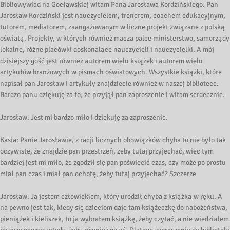
Bibliowywiad na Gocławskiej witam Pana Jarosława Kordzińskiego. Pan
Jarosław Kordziński jest nauczycielem, trenerem, coachem edukacyjnym,
tutorem, mediatorem, zaangażowanym w liczne projekt związane z polską
oświatą. Projekty, w których również macza palce ministerstwo, samorządy
lokalne, różne placówki doskonalące nauczycieli i nauczycielki. A mój
dzisiejszy gość jest również autorem wielu książek i autorem wielu
artykułów branżowych w pismach oświatowych. Wszystkie książki, które
napisał pan Jarosław i artykuły znajdziecie również w naszej bibliotece.
Bardzo panu dziękuję za to, że przyjął pan zaproszenie i witam serdecznie.
Jarosław: Jest mi bardzo miło i dziękuję za zaproszenie.
Kasia: Panie Jarosławie, z racji licznych obowiązków chyba to nie było tak
oczywiste, że znajdzie pan przestrzeń, żeby tutaj przyjechać, więc tym
bardziej jest mi miło, że zgodził się pan poświęcić czas, czy może po prostu
miał pan czas i miał pan ochotę, żeby tutaj przyjechać? Szczerze
Jarosław: Ja jestem człowiekiem, który urodził chyba z książką w ręku. A
na pewno jest tak, kiedy się dzieciom daje tam książeczkę do nabożeństwa,
pieniążek i kieliszek, to ja wybrałem książkę, żeby czytać, a nie wiedziałem