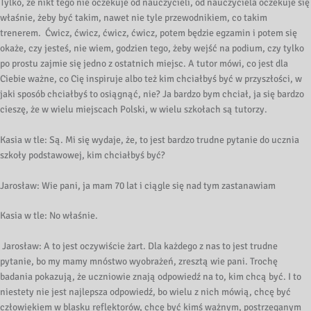
Tylko, że nikt tego nie oczekuje od nauczycieli, od nauczyciela oczekuje się
właśnie, żeby być takim, nawet nie tyle przewodnikiem, co takim
trenerem. Ćwicz, ćwicz, ćwicz, ćwicz, potem będzie egzamin i potem się
okaże, czy jesteś, nie wiem, godzien tego, żeby wejść na podium, czy tylko
po prostu zajmie się jedno z ostatnich miejsc. A tutor mówi, co jest dla
Ciebie ważne, co Cię inspiruje albo też kim chciałbyś być w przyszłości, w
jaki sposób chciałbyś to osiągnąć, nie? Ja bardzo bym chciał, ja się bardzo
cieszę, że w wielu miejscach Polski, w wielu szkołach są tutorzy.
Kasia w tle: Są. Mi się wydaje, że, to jest bardzo trudne pytanie do ucznia
szkoły podstawowej, kim chciałbyś być?
Jarosław: Wie pani, ja mam 70 lat i ciągle się nad tym zastanawiam
Kasia w tle: No właśnie.
Jarosław: A to jest oczywiście żart. Dla każdego z nas to jest trudne
pytanie, bo my mamy mnóstwo wyobrażeń, zresztą wie pani. Trochę
badania pokazują, że uczniowie znają odpowiedź na to, kim chcą być. I to
niestety nie jest najlepsza odpowiedź, bo wielu z nich mówią, chcę być
człowiekiem w blasku reflektorów, chcę być kimś ważnym, postrzeganym