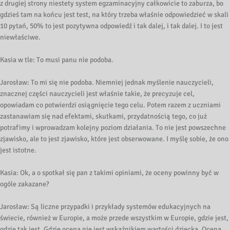
z drugiej strony niestety system egzaminacyjny całkowicie to zaburza, bo
gdzieś tam na końcu jest test, na który trzeba właśnie odpowiedzieć w skali
10 pytań, 50% to jest pozytywna odpowiedź i tak dalej, i tak dalej. I to jest
niewłaściwe.
Kasia w tle: To musi panu nie podoba.
Jarosław: To mi się nie podoba. Niemniej jednak myślenie nauczycieli,
znacznej części nauczycieli jest właśnie takie, że precyzuje cel,
opowiadam co potwierdzi osiągnięcie tego celu. Potem razem z uczniami
zastanawiam się nad efektami, skutkami, przydatnością tego, co już
potrafimy i wprowadzam kolejny poziom działania. To nie jest powszechne
zjawisko, ale to jest zjawisko, które jest obserwowane. I myślę sobie, że ono
jest istotne.
Kasia: Ok, a o spotkał się pan z takimi opiniami, że oceny powinny być w
ogóle zakazane?
Jarosław: Są liczne przypadki i przykłady systemów edukacyjnych na
świecie, również w Europie, a może przede wszystkim w Europie, gdzie jest,
gdzie tak jest. Gdzie ocena nie jest wskaźnikiem wartości dziecka. Ocena