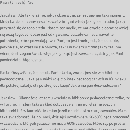
Kasia (śmiech): Nie
Jarosław: Ale tak właśnie, jakby obserwuje, że jest pewien taki moment,
kiedy bardzo chcemy rywalizować z innymi wtedy jakby jest trudno jakby
przyznać się do tego błędu. Natomiast myślę, że nauczyciele coraz bardziej
się uczą tego, że lepsze jest odkrywanie, poszukiwanie, a nawet te
potknięcia, które pozwalają, wie Pani, to jest trochę tak, że jak ja idę,
potknę się, to czasami się obudzę, tak? I w związku z tym jakby też, nie
wiem, dostrzegam świat, więc jakby błąd jest zawsze przydatny jak Pani
powiedziała, błąd jest ok.
Kasia: Oczywiście, że jest ok. Panie Jarku, znajdujmy się w bibliotece
pedagogicznej. Jaką pan widzi rolę bibliotek pedagogicznych w XXI wieku
dla polskiej szkoły, dla polskiej edukacji? Jakie ma pan doświadczenia?
Jarosław: Kilkanaście lat temu właśnie w bibliotece pedagogicznej tylko, że
w Toruniu miałem taki wykład dotyczący zmian no właśnie pozycji
biblioteki też w kontekście zmian jeżeli chodzi o strukturę zawodów. Mam
taką świadomość, że np. nasi, dzisiejsi uczniowie w 20-30% będą pracować
w zawodach, których jeszcze nie ma, a 60% zawodów, które są, po prostu
znikną. Jest takie pytanie, a gdzie jest tam zawód bibliotekarza szkolnego,