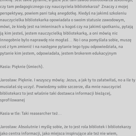
czy tam pedagogicznego czy nauczyciela bibliotekarza? Znaczy z mojej
perspektywy, powiem pani taką anegdotkę. Kiedyś na jakimś szkoleniu
nauczycielka bibliotekarka opowiadała o swoim statusie zawodowym,
mówi, że kiedy jest na imieninach u kogoś czy na jakimś spotkaniu, pytają
ją kim jesteś, jestem nauczycielką bibliotekarką, a oni mówią nic
innegobnie było naprawdę nie mogłaś… No i ona pomyślała sobie, muszę
coś z tym zmienić i na następne pytanie tego typu odpowiedziała, na
pytanie kim jestem, odpowiadała, jestem brokerem edukacyjnym
Kasia: Pięknie (śmiech).
Jarosław: Pięknie. I wszyscy mówią: Jezus, a jak ty to załatwiłaś, no a ile ty
musiałaś się uczyć. Powiedzmy sobie szczerze, dla mnie nauczyciel
bibliotekarz to jest właśnie taki dostawca informacji bieżącej,
sprofilowanej
Kasia w tle: Taki reasearcher też…
Jarosław: Absolutnie i myślę sobie, że to jest rola bibliotek i bibliotekarzy
jako centra informacji, jako miejsca inspirujące ale też nie wiem,