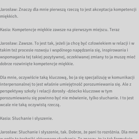
Jarosław: Znaczy dla mnie pierwszą rzeczą to jest akceptacja kompetencji
miękkich.
Kasia: Kompetencje miękkie zawsze na pierwszym miejscu. Teraz
Jarosław: Zawsze. To jest tak, jeżeli ja chcę być człowiekiem w relacji i w
takim też procesie rozwoju i wspólnego napędzania się, inspirowania i
wspomagania tej takiej pozytywnej, oczekiwanej zmiany to ja muszę mieć
dobrze rozwinięte kompetencje miękkie.
Dla mnie, oczywiście taką kluczową, bo ja się specjalizuję w komunikacji
interpersonalnej to jest właśnie umiejętność porozumiewania się. Ale z
perspektywy szkoły i relacji dorosły -dziecko kluczowe w tym
porozumiewaniu się powinno być nie mówienie, tylko słuchanie. I to jest
wcale nie taką oczywistą rzeczą.
Kasia: Słuchanie i słyszenie.
Jarosław: Słuchanie i słyszenie, tak. Dobrze, że pani to rozróżnia. Dla mnie
w ogóle te techniki aktywnego słuchania. To znaczy, że ja tak formułuję