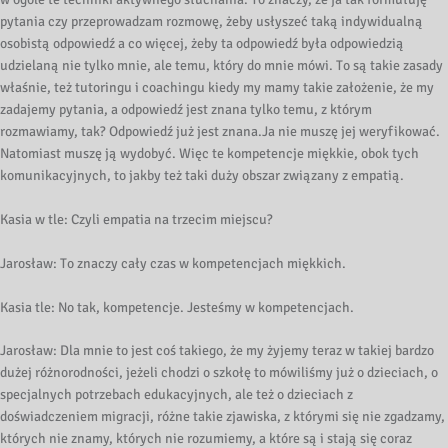
pytania czy przeprowadzam rozmowę, żeby usłyszeć taką indywidualną
osobistą odpowiedź a co więcej, żeby ta odpowiedź była odpowiedzią
udzielaną nie tylko mnie, ale temu, który do mnie mówi. To są takie zasady
właśnie, też tutoringu i coachingu kiedy my mamy takie założenie, że my
zadajemy pytania, a odpowiedź jest znana tylko temu, z którym
rozmawiamy, tak? Odpowiedź już jest znana.Ja nie muszę jej weryfikować.
Natomiast muszę ją wydobyć. Więc te kompetencje miękkie, obok tych
komunikacyjnych, to jakby też taki duży obszar związany z empatią.
Kasia w tle: Czyli empatia na trzecim miejscu?
Jarosław: To znaczy cały czas w kompetencjach miękkich.
Kasia tle: No tak, kompetencje. Jesteśmy w kompetencjach.
Jarosław: Dla mnie to jest coś takiego, że my żyjemy teraz w takiej bardzo
dużej różnorodności, jeżeli chodzi o szkołę to mówiliśmy już o dzieciach, o
specjalnych potrzebach edukacyjnych, ale też o dzieciach z
doświadczeniem migracji, różne takie zjawiska, z którymi się nie zgadzamy,
których nie znamy, których nie rozumiemy, a które są i stają się coraz