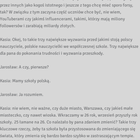
przez innych jako kogoś istotnego i jeszcze z tego chcę mieć sporo forsy,
tak? W związku z tym zaczyna część uczniów chce być, nie wiem,
YouTuberami czy jakimś influencerami, takimi, którzy mają miliony
followersów i zarabiają miliardy złotych.
Kasia: Okej, to takie trzy największe wyzwania przed jakimi stoją polscy
nauczyciele, polskie nauczycielki we współczesnej szkole. Trzy największe
dla pana do pokonania trudności i wyzwania przeszkody.
Jarosław: A czy, pierwsze?
Kasia: Mamy szkoły polską.
Jarosław: Ja rozumiem.
Kasia: nie wiem, nie ważne, czy duże miasto, Warszawa, czy jakieś małe
miasteczko, czy nawet wioska. Wkraczamy w 26 rok, wrzesień przyszły rok
szkoły. 25 łamane na 26. Co należało by pana zdaniem zmienić? Takie trzy
kluczowe rzeczy, żeby ta szkoła była przystosowana do zmieniającego się
świata, który zmienia się bardzo bardzo szybko w zastraszającym tempie.