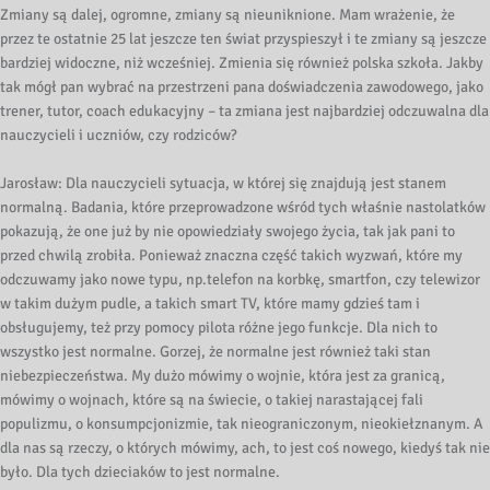
Zmiany są dalej, ogromne, zmiany są nieuniknione. Mam wrażenie, że
przez te ostatnie 25 lat jeszcze ten świat przyspieszył i te zmiany są jeszcze
bardziej widoczne, niż wcześniej. Zmienia się również polska szkoła. Jakby
tak mógł pan wybrać na przestrzeni pana doświadczenia zawodowego, jako
trener, tutor, coach edukacyjny – ta zmiana jest najbardziej odczuwalna dla
nauczycieli i uczniów, czy rodziców?
Jarosław: Dla nauczycieli sytuacja, w której się znajdują jest stanem
normalną. Badania, które przeprowadzone wśród tych właśnie nastolatków
pokazują, że one już by nie opowiedziały swojego życia, tak jak pani to
przed chwilą zrobiła. Ponieważ znaczna część takich wyzwań, które my
odczuwamy jako nowe typu, np.telefon na korbkę, smartfon, czy telewizor
w takim dużym pudle, a takich smart TV, które mamy gdzieś tam i
obsługujemy, też przy pomocy pilota różne jego funkcje. Dla nich to
wszystko jest normalne. Gorzej, że normalne jest również taki stan
niebezpieczeństwa. My dużo mówimy o wojnie, która jest za granicą,
mówimy o wojnach, które są na świecie, o takiej narastającej fali
populizmu, o konsumpcjonizmie, tak nieograniczonym, nieokiełznanym. A
dla nas są rzeczy, o których mówimy, ach, to jest coś nowego, kiedyś tak nie
było. Dla tych dzieciaków to jest normalne.