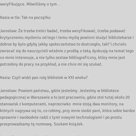
weryfikujące. Mówiliśmy o tym…
Kasia w tle: Tak na początku
Jarosław: Że trzeba treści badać, trzeba weryfikować, trzeba podawać
krytycznemu myśleniu od tego i temu myślę powinni służyć bibliotekarze i
dobrze by było gdyby jakby społeczeństwo to dostrzegło, tak? I chciało
zwracać się do nauczycieli właśnie z prośbą o taką dyskusję na temat tego
co mnie interesuje, a nie tylko zestaw bibliograficzny, który mnie jest
potrzebny do pracy na przykład, a nie chce mi się szukać.
Kasia: Czyli widzi pan rolę bibliotek w XXI wieku?
Jarosław: Powiem państwu, gdzie jesteśmy. Jesteśmy w bibliotece
pedagogicznej w Warszawie a to jest pracownia, gdzie stoi tutaj około 20
stanowisk z komputerami, naprzeciwko mnie stoją dwa monitory, na
których nagrywa się to, co robimy, przy mnie siedzi pani, która sobie bardzo
sprawnie i swobodnie radzi z tymi nowymi technologiami i po prostu
przeprowadzamy tę rozmowę. Szukam książek.