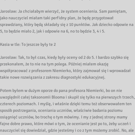
Jarosław: Ja chciałabym wierzyć, że system ocenienia. Sam pamiętam,
jako nauczyciel miałam taki perfidny plan, że będę przygotował
sprawdziany, który będą składały się z 10 punktów. Jak dziecko odpowie na
5, to będzie miało 2, jak i odpowie na 6, no to będzie 3, 4 i 5.
Kasia w tle: To jeszcze były te 2
Jarosław: Tak, to był czas, kiedy były oceny od 2 do 5. I bardzo szybko się
przekonałem, że to nie na tym polega. Później miałem okazję
współpracować z profesorem Niemierko, który zajmował się i wprowadzał
takie nowe rozwiązania z zakresu diagnostyki edukacyjnej.
Potem byłem w dużym oporze do pana profesora Niemierki, bo on nie
uwzględnił całej taksonomii Blooma i skupił się tylko na pierwszych trzech,
czterech poziomach. I myślę, i właśnie dzięki temu też obserwowałem ten
sposób postrzegania, oceniania uczniów, właściwie badania poziomu
osiągnięć uczniów, bo trochę o tym mówimy. I my z jednej strony mamy
fajne dobre prawo, które mówi o tym, że ocenianie jest po to, żeby uczeń i
nauczyciel się dowiedział, gdzie jesteśmy i co z tym możemy zrobić. No, ale