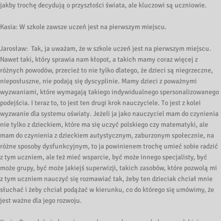
jakby trochę decydują o przyszłości świata, ale kluczowi są uczniowie.
Kasia: W szkole zawsze uczeń jest na pierwszym miejscu.
Jarosław: Tak, ja uważam, że w szkole uczeń jest na pierwszym miejscu.
Nawet taki, który sprawia nam kłopot, a takich mamy coraz więcej z
różnych powodów, przecież to nie tylko dlatego, że dzieci są niegrzeczne,
nieposłuszne, nie podają się dyscyplinie. Mamy dzieci z poważnymi
wyzwaniami, które wymagają takiego indywidualnego spersonalizowanego
podejścia. I teraz to, to jest ten drugi krok nauczyciele. To jest z kolei
wyzwanie dla systemu oświaty. Jeżeli ja jako nauczyciel mam do czynienia
nie tylko z dzieckiem, które ma się uczyć polskiego czy matematyki, ale
mam do czynienia z dzieckiem autystycznym, zaburzonym społecznie, na
różne sposoby dysfunkcyjnym, to ja powinienem trochę umieć sobie radzić
z tym uczniem, ale też mieć wsparcie, być może innego specjalisty, być
może grupy, być może jakiejś superwizji, takich zasobów, które pozwolą mi
z tym uczniem nauczyć się rozmawiać tak, żeby ten dzieciak chciał mnie
słuchać i żeby chciał podążać w kierunku, co do którego się umówimy, że
jest ważne dla jego rozwoju.