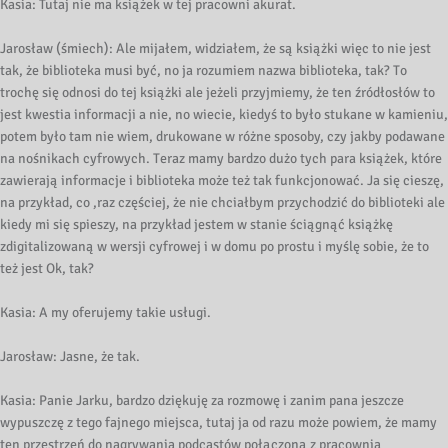
Kasia: Tutaj nie ma książek w tej pracowni akurat.
Jarosław (śmiech): Ale mijałem, widziałem, że są książki więc to nie jest
tak, że biblioteka musi być, no ja rozumiem nazwa biblioteka, tak? To
trochę się odnosi do tej książki ale jeżeli przyjmiemy, że ten źródłosłów to
jest kwestia informacji a nie, no wiecie, kiedyś to było stukane w kamieniu,
potem było tam nie wiem, drukowane w różne sposoby, czy jakby podawane
na nośnikach cyfrowych. Teraz mamy bardzo dużo tych para książek, które
zawierają informacje i biblioteka może też tak funkcjonować. Ja się cieszę,
na przykład, co ,raz częściej, że nie chciałbym przychodzić do biblioteki ale
kiedy mi się spieszy, na przykład jestem w stanie ściągnąć książkę
zdigitalizowaną w wersji cyfrowej i w domu po prostu i myślę sobie, że to
też jest Ok, tak?
Kasia: A my oferujemy takie usługi.
Jarosław: Jasne, że tak.
Kasia: Panie Jarku, bardzo dziękuję za rozmowę i zanim pana jeszcze
wypuszczę z tego fajnego miejsca, tutaj ja od razu może powiem, że mamy
ten przestrzeń do nagrywania podcastów połączoną z pracownią