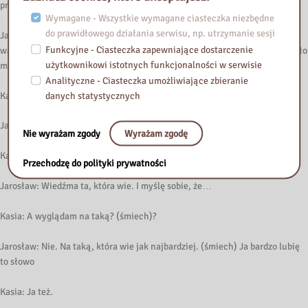
prestiżem. Większym niż teraz na pewno.
Wymagane - Wszystkie wymagane ciasteczka niezbędne
do prawidłowego działania serwisu, np. utrzymanie sesji
Jarosław: No tak, ale to wynikało z tego, że też kwestia jakby świadomości
Funkcyjne - Ciasteczka zapewniające dostarczenie
wartości osób, które wiedzą. Przepraszam, spojrzałem na panią, że pojawiło
użytkownikowi istotnych funkcjonalności w serwisie
mi się słowo wiedźma, bez żadnych skojarzeń.
Analityczne - Ciasteczka umożliwiające zbieranie
Kasia: Absolutnie, ja się nie gniewam. Ja się bardzo podoba tę słowo.
danych statystycznych
Jarosław: Mi też się bardzo…
Nie wyrażam zgody
Wyrażam zgodę
Kasia: Wiedźma ta, która wie.
Przechodzę do polityki prywatności
Jarosław: Wiedźma ta, która wie. I myślę sobie, że…
Kasia: A wyglądam na taką? (śmiech)?
Jarosław: Nie. Na taką, która wie jak najbardziej. (śmiech) Ja bardzo lubię
to słowo
Kasia: Ja też.