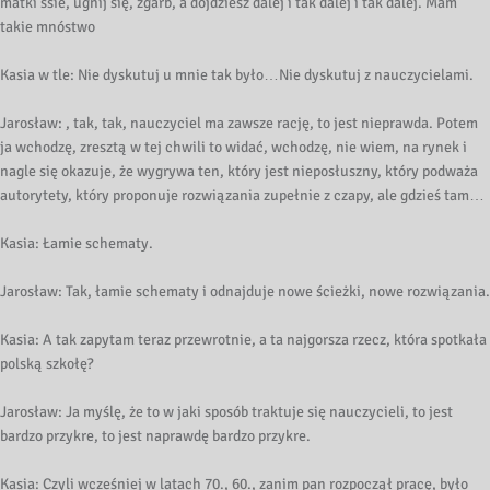
matki ssie, ugnij się, zgarb, a dojdziesz dalej i tak dalej i tak dalej. Mam
takie mnóstwo
Kasia w tle: Nie dyskutuj u mnie tak było…Nie dyskutuj z nauczycielami.
Jarosław: , tak, tak, nauczyciel ma zawsze rację, to jest nieprawda. Potem
ja wchodzę, zresztą w tej chwili to widać, wchodzę, nie wiem, na rynek i
nagle się okazuje, że wygrywa ten, który jest nieposłuszny, który podważa
autorytety, który proponuje rozwiązania zupełnie z czapy, ale gdzieś tam…
Kasia: Łamie schematy.
Jarosław: Tak, łamie schematy i odnajduje nowe ścieżki, nowe rozwiązania.
Kasia: A tak zapytam teraz przewrotnie, a ta najgorsza rzecz, która spotkała
polską szkołę?
Jarosław: Ja myślę, że to w jaki sposób traktuje się nauczycieli, to jest
bardzo przykre, to jest naprawdę bardzo przykre.
Kasia: Czyli wcześniej w latach 70., 60., zanim pan rozpoczął pracę, było