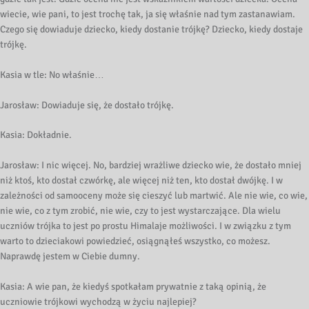
wiecie, wie pani, to jest trochę tak, ja się właśnie nad tym zastanawiam.
Czego się dowiaduje dziecko, kiedy dostanie trójkę? Dziecko, kiedy dostaje
trójkę.
Kasia w tle: No właśnie…
Jarosław: Dowiaduje się, że dostało trójkę.
Kasia: Dokładnie.
Jarosław: I nic więcej. No, bardziej wrażliwe dziecko wie, że dostało mniej
niż ktoś, kto dostał czwórkę, ale więcej niż ten, kto dostał dwójkę. I w
zależności od samooceny może się cieszyć lub martwić. Ale nie wie, co wie,
nie wie, co z tym zrobić, nie wie, czy to jest wystarczające. Dla wielu
uczniów trójka to jest po prostu Himalaje możliwości. I w związku z tym
warto to dzieciakowi powiedzieć, osiągnąłeś wszystko, co możesz.
Naprawdę jestem w Ciebie dumny.
Kasia: A wie pan, że kiedyś spotkałam prywatnie z taką opinią, że
uczniowie trójkowi wychodzą w życiu najlepiej?