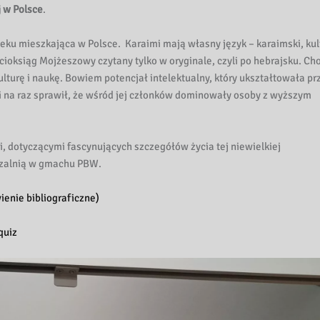
 w Polsce
.
eku mieszkająca w Polsce. Karaimi mają własny język – karaimski, kul
ęcioksiąg Mojżeszowy czytany tylko w oryginale, czyli po hebrajsku. Ch
lturę i naukę. Bowiem potencjał intelektualny, który ukształtowała pr
i na raz sprawił, że wśród jej członków dominowały osoby z wyższym
, dotyczącymi fascynujących szczegółów życia tej niewielkiej
czalnią w gmachu PBW.
ienie bibliograficzne)
quiz