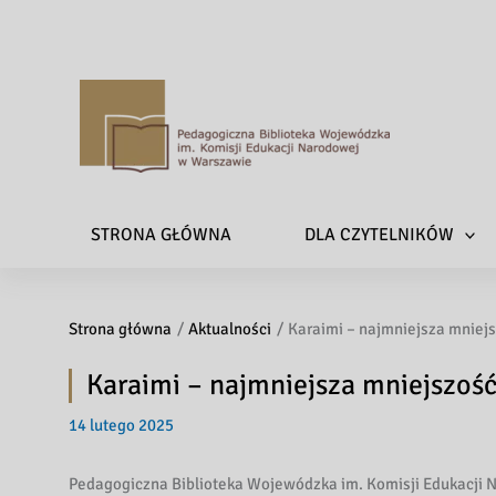
P
e
d
a
STRONA GŁÓWNA
DLA CZYTELNIKÓW
g
o
g
Strona główna
Aktualności
Karaimi – najmniejsza mniejs
i
c
Karaimi – najmniejsza mniejszość
z
n
14 lutego 2025
a
B
Pedagogiczna Biblioteka Wojewódzka im. Komisji Edukacji 