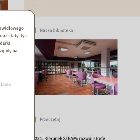
prawidłowego
Nasza biblioteka
raz statystyk.
darki
 zgody na
łania
Przeczytaj
221. Kierunek STEAM: rozwój strefy