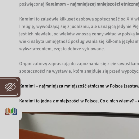
i
poświęconej
Karaimom – najmniejszej mniejszości etnicznej
b
l
Karaimi to zaledwie kilkuset osobowa społeczność od XIV wi
i
i religię, wywodzącą się z judaizmu, ale uznającą jedynie Pi
o
jest ich niewielu, od wieków wnoszą cenny wkład w polską ku
t
wieki nabyta umiejętność posługiwania się kilkoma językam
e
wykształceniem, często dobrze sytuowane.
k
a
Organizatorzy zapraszają do zapoznania się z ciekawostkami
W
społeczności na wystawie, która znajduje się przed wypoży
o
j
Karaimi – najmniejsza mniejszość etniczna w Polsce (zestaw
e
w
Karaimi to jedna z mniejszości w Polsce. Co o nich wiemy? – 
ó
d
z
k