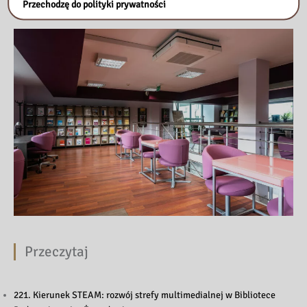
Nasza biblioteka
Przechodzę do polityki prywatności
Przeczytaj
221. Kierunek STEAM: rozwój strefy multimedialnej w Bibliotece