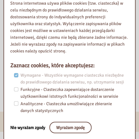
zapominajmy także, że wymienione kobiety, chociaż pochodziły z
Strona internetowa używa plików cookies (tzw. ciasteczka) w
różnych czasów, warstw społecznych i krajów ,wywarły trwały
celu niezbędnym do prawidłowego działania serwisu,
wpływ na sztukę. Jednak Małgorzata Czyńska dostrzega w swoich
dostosowania strony do indywidualnych preferencji
bohaterkach nie tylko tytułowe „kobiety z obrazów”, ale postaci z
użytkownika oraz statystyk. Wyłączenie zapisywania plików
krwi i kości. Autorka dużo miejsca poświęca również na opisy
cookies jest możliwe w ustawieniach każdej przeglądarki
skomplikowanych życiorysów swoich bohaterek, przez co książka
internetowej, dzięki czemu nie będą zbierane żadne informacje.
jest jeszcze bardziej ciekawa.
Jeżeli nie wyrażasz zgody na zapisywanie informacji w plikach
cookies należy opuścić stronę.
Przeczytała i poleca
Zaznacz cookies, które akceptujesz:
Katarzyna Gołubiew
Wymagane - Wszystkie wymagane ciasteczka niezbędne
do prawidłowego działania serwisu, np. utrzymanie sesji
Wydział Wspomagania Edukacji
Funkcyjne - Ciasteczka zapewniające dostarczenie
użytkownikowi istotnych funkcjonalności w serwisie
Analityczne - Ciasteczka umożliwiające zbieranie
danych statystycznych
E-usługi
Nie wyrażam zgody
Wyrażam zgodę