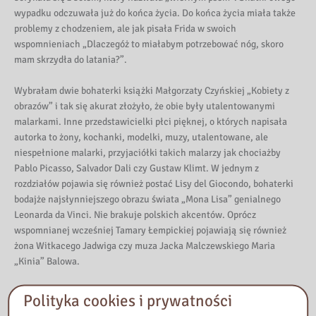
wypadku odczuwała już do końca życia. Do końca życia miała także
problemy z chodzeniem, ale jak pisała Frida w swoich
wspomnieniach „Dlaczegóż to miałabym potrzebować nóg, skoro
mam skrzydła do latania?”.
Wybrałam dwie bohaterki książki Małgorzaty Czyńskiej „Kobiety z
obrazów” i tak się akurat złożyło, że obie były utalentowanymi
malarkami. Inne przedstawicielki płci pięknej, o których napisała
autorka to żony, kochanki, modelki, muzy, utalentowane, ale
niespełnione malarki, przyjaciółki takich malarzy jak chociażby
Pablo Picasso, Salvador Dali czy Gustaw Klimt. W jednym z
rozdziałów pojawia się również postać Lisy del Giocondo, bohaterki
bodajże najsłynniejszego obrazu świata „Mona Lisa” genialnego
Leonarda da Vinci. Nie brakuje polskich akcentów. Oprócz
wspomnianej wcześniej Tamary Łempickiej pojawiają się również
żona Witkacego Jadwiga czy muza Jacka Malczewskiego Maria
„Kinia” Balowa.
Wizerunek uwiecznionych na obrazach i opisanych przez Małgorzatę
Polityka cookies i prywatności
Czyńską kobiet na zawsze zostawił ślad w zbiorowej wyobraźni. Nie