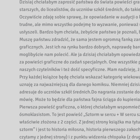
i
Dzisiaj chciałabym zaprosić państwa do świata powieści gr
b
starszych, do licealistów, do uczniów szkół średnich, do tak
l
Oczywiście zdaję sobie sprawę, że opowiadanie w audycji o 
i
trudne, ale mimo wszystko podejmę to wyzwanie, ponieważ uw
o
usłyszeli. Bardzo bym chciała, żebyście państwo je poznali, 
t
Muszę państwu zdradzić, że sama jestem ogromną fanką zarów
e
graficznych. Jest ich na rynku bardzo dobrych, naprawdę ba
moglibyście nam polecić. Ale ja dzisiaj chciałabym opowied
k
za powieści graficzne do zadań specjalnych. One wszystkie 
a
naszych czytelników i też dość specyficzne. Mam nadzieję,
W
Przy każdej książce będę chciała wskazać kategorię wiekową 
o
uznaję za najważniejszą dla danego komiksu. Niemniej dzisi
j
adresuje do uczniów szkół średnich.Do nagrania zostanie doł
e
mówię. Może to będzie dla państwa fajna ściąga do kupienia 
w
Pierwsza powieść graficzna, o której chciałabym wspomnieć
ó
ósmoklasistom. To jest powieść „Sztorm w sercu + W sercu sz
d
właściwie złożona z 2 części. Z jednej strony książka ma tytu
z
sztorm” i jest to historia miłosna, historia pierwszego zako
k
czytamy z jednej strony) i z punktu widzenia chłopaka (z dru