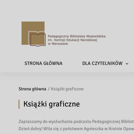
P
e
d
a
STRONA GŁÓWNA
DLA CZYTELNIKÓW
g
o
g
Strona główna
Książki graficzne
i
c
Książki graficzne
z
n
a
Zapraszamy do wysłuchania podcastu Pedagogicznej Bibliot
B
Dzień dobry! Wita się z państwem Agnieszka w Krainie Opow