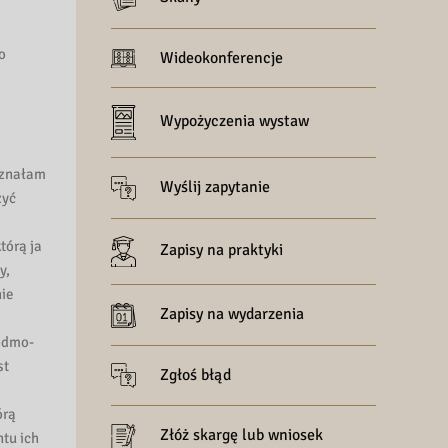
o
Wideokonferencje
Wypożyczenia wystaw
 uznałam
Wyślij zapytanie
zyć
tórą ja
Zapisy na praktyki
y,
nie
Zapisy na wydarzenia
iódmo-
st
Zgłoś błąd
órą
Złóż skargę lub wniosek
ntu ich