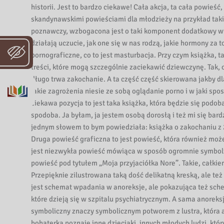
a
historii. Jest to bardzo ciekawe! Cała akcja, ta cała powieść
i
skandynawskimi powieściami dla młodzieży na przykład takim
m
poznawczy, wzbogacona jest o taki komponent dodatkowy wie
.
działają uczucie, jak one się w nas rodzą, jakie hormony za 
K
pornograficzne, co to jest masturbacja. Przy czym książka, 
o
treści, które mogą szczególnie zaciekawić dziewczynę. Tak, 
m
długo trwa zakochanie. A ta część część skierowana jakby 
i
jakie zagrożenia niesie ze sobą oglądanie porno i w jaki s
s
ciekawa pozycja to jest taka książka, która będzie się podoba
j
spodoba. Ja byłam, ja jestem osobą dorosłą i też mi się bar
i
jednym słowem to bym powiedziała: książka o zakochaniu z 
E
Druga powieść graficzna to jest powieść, która również moż
d
jest niezwykła powieść mówiąca w sposób ogromnie symbolicz
powieść pod tytułem „Moja przyjaciółka Nore”. Takie, całki
u
Przepięknie zilustrowana taką dość delikatną kreską, ale też
k
jest schemat wpadania w anoreksje, ale pokazująca też sche
a
które dzieją się w szpitalu psychiatrycznym. A sama anorek
c
symboliczny znaczy symbolicznym potworem z lustra, która 
j
bohaterka poznaje inne dzieciaki, innych młodych ludzi, kt