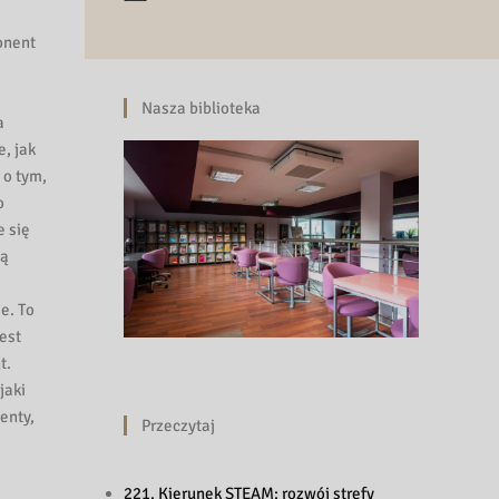
onent
Nasza biblioteka
a
, jak
 o tym,
o
e się
ną
e. To
est
t.
jaki
enty,
Przeczytaj
221. Kierunek STEAM: rozwój strefy