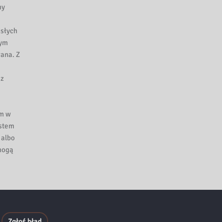
my
osłych
łym
wana. Z
 z
om w
estem
 albo
 mogą
Zgłoś błąd