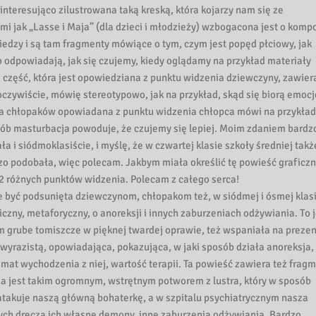
, interesująco zilustrowana taką kreską, która kojarzy nam się ze
i jak „Lasse i Maja” (dla dzieci i młodzieży) wzbogacona jest o komp
dzy i są tam fragmenty mówiące o tym, czym jest popęd płciowy, jak
to odpowiadają, jak się czujemy, kiedy oglądamy na przykład materiały
ta część, która jest opowiedziana z punktu widzenia dziewczyny, zawier
oczywiście, mówię stereotypowo, jak na przykład, skąd się biorą emocje
dla chłopaków opowiadana z punktu widzenia chłopca mówi na przykład
posób masturbacja powoduje, że czujemy się lepiej. Moim zdaniem bardz
ła i siódmoklasiście, i myślę, że w czwartej klasie szkoły średniej takż
dzo podobała, więc polecam. Jakbym miała określić tę powieść graficz
2 różnych punktów widzenia. Polecam z całego serca!
e być podsunięta dziewczynom, chłopakom też, w siódmej i ósmej klasi
ny, metaforyczny, o anoreksji i innych zaburzeniach odżywiania. To j
em grube tomiszcze w pięknej twardej oprawie, też wspaniała na prezen
 wyrazistą, opowiadająca, pokazująca, w jaki sposób działa anoreksja, 
mat wychodzenia z niej, wartość terapii. Ta powieść zawiera też fragm
sja jest takim ogromnym, wstrętnym potworem z lustra, który w sposób
atakuje naszą główną bohaterkę, a w szpitalu psychiatrycznym nasza
órych dręczą ich własne demony, inne zaburzenia odżywiania. Bardzo