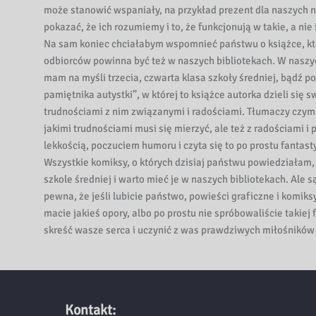
może stanowić wspaniały, na przykład prezent dla naszych n
pokazać, że ich rozumiemy i to, że funkcjonują w takie, a nie 
Na sam koniec chciałabym wspomnieć państwu o książce, któr
odbiorców powinna być też w naszych bibliotekach. W na
mam na myśli trzecia, czwarta klasa szkoły średniej, bądź p
pamiętnika autystki”, w której to książce autorka dzieli s
trudnościami z nim związanymi i radościami. Tłumaczy czym 
jakimi trudnościami musi się mierzyć, ale też z radościami 
lekkością, poczuciem humoru i czyta się to po prostu fantast
Wszystkie komiksy, o których dzisiaj państwu powiedziałam,
szkole średniej i warto mieć je w naszych bibliotekach. Ale s
pewna, że jeśli lubicie państwo, powieści graficzne i komiksy
macie jakieś opory, albo po prostu nie spróbowaliście takiej
skreść wasze serca i uczynić z was prawdziwych miłośników 
Kontakt: