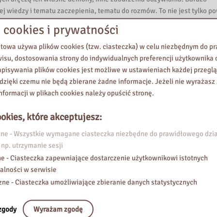
ej wiedzy i tematu zaczepienia, tematu do rozmów. To nie jest tylko p
sobie uczucia towarzyszące ich dzieciom.
 cookies i prywatności
odsuwałabym uczniom od pierwszej klasy szkoły średniej jest komiks 
 frankensteina opowieść o inności, ale też opowieść o tym, jak przeży
etowa używa plików cookies (tzw. ciasteczka) w celu niezbędnym do 
dnymi uczuciami, także poczuciem winy za śmierć naszej najbliższej os
wisu, dostosowania strony do indywidualnych preferencji użytkownika o
o ciekawe, ale sama postać tej wskrzeszonej dziewczyny, tego „monstr
pisywania plików cookies jest możliwe w ustawieniach każdej przeglą
strą głównej bohaterki, też jest niezwykła, bo to stworzenie chce być 
 dzięki czemu nie będą zbierane żadne informacje. Jeżeli nie wyrażasz
obić dla naszych najbliższych, kim tak naprawdę powinniśmy być, kto m
nformacji w plikach cookies należy opuścić stronę.
iekawe tematy i właśnie kontekst żałoby. To jest komiks wydany prze
awe, bo są utrzymane w 3 kolorach: białym, czarnym i zielonym. Wyjątko
okies, które akceptujesz:
e - Wszystkie wymagane ciasteczka niezbędne do prawidłowego dzia
reską, utrzymana w takiej delikatnej, właśnie pastelowej stylistyce,
 np. utrzymanie sesji
soby wnuczej do babci chorującej na Alzheimera. Nie bez kozery podkr
e - Ciasteczka zapewniające dostarczenie użytkownikowi istotnych
st bardzo wzruszająca, ona jest taka subtelna, otulająca, niosąca tkliw
alności w serwisie
abcię, która bardzo marzy o tym, żeby przed śmiercią zobaczyć swój 
zne - Ciasteczka umożliwiające zbieranie danych statystycznych
 miłości między tym najstarszym i najmłodszym pokoleniem. I chociaż
e, to cała ta opowieść jest po prostu niezwykle wzruszająca.
, bo jest, są już 4 części, być może będzie więcej, jest „Klub Smutnyc
zgody
Wyrażam zgodę