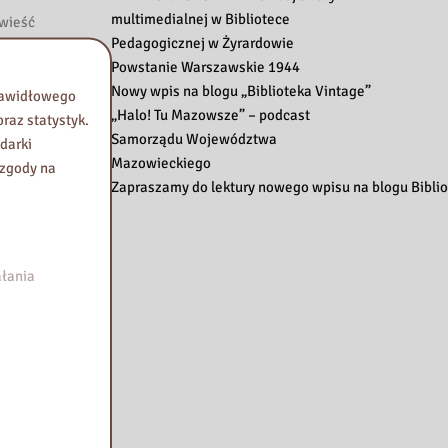
multimedialnej w Bibliotece
owieść
Pedagogicznej w Żyrardowie
Powstanie Warszawskie 1944
M jak
Nowy wpis na blogu „Biblioteka Vintage”
wamy
prawidłowego
„Halo! Tu Mazowsze” – podcast
oby.
raz statystyk.
Samorządu Województwa
um”,
darki
Mazowieckiego
sobą.
 zgody na
Zapraszamy do lektury nowego wpisu na blogu Biblio
a prawo
z Naszą
wa
łania
 to
eślam,
ość i
dom, z
h