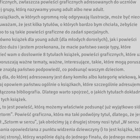
aficznych, zwłaszcza powieści graficznych adresowanych do uczniów
iej grupy, którą nazywamy young adult albo new adult.
książkach, w których ogromną rolę odgrywają ilustracje, może być niec
ażam, że jest kilka tytułów, o których bardzo bym chciała, żebyście
bo to są takie powieści graficzne do zadań specjalnych.
no książek dla young adult (dla młodych dorosłych), jak i powieści
rdzo dużo i jestem przekonana, że macie państwo swoje typy, które
zieć wam o dosłownie 8 tytułach książek, powieści graficznych, które
poruszają ważne tematy, ważne, interesujące, takie, które mogą porus
 że znajdą państwo podpowiedź, co podsunąć waszym dzieciom.
dla, do której adresowany jest dany komiks albo kategorię wiekową, k
aj opowiem państwu ogólnie o książkach, które szczególnie adresujem
ączona bibliografia. Dlatego warto spojrzeć, o jakich tytułach dokład
tych książek.
, to jest powieść, którą możemy właściwie podsunąć już wyjątkowo s
torm”. Powieść graficzna, która ma taki podwójny tytuł, dlatego, że je
ł „Sztorm w sercu”, jak obrócimy ją z drugiej strony nosi tytuł „W sercu
chania opowiedziana z punktu widzenia dziewczyny (i to jest książka, kt
giej strony), którzy wspólnie dążą do jednego finału, do jednego mome