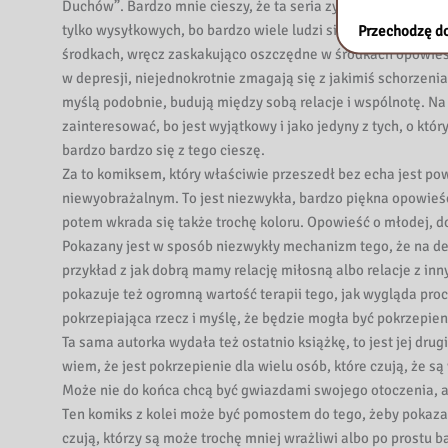
i
Duchów”. Bardzo mnie cieszy, że ta seria zyskała powszechn
tylko wysyłkowych, bo bardzo wiele ludzi sięga po te komik
Przechodzę do
e
środkach, wręcz zaskakująco oszczędne w środkach opowieści 
w depresji, niejednokrotnie zmagają się z jakimiś schorzenia
myślą podobnie, budują między sobą relacje i wspólnotę. Na 
zainteresować, bo jest wyjątkowy i jako jedyny z tych, o któ
bardzo bardzo się z tego cieszę.
Za to komiksem, który właściwie przeszedł bez echa jest pow
niewyobrażalnym. To jest niezwykła, bardzo piękna opowieś
potem wkrada się także trochę koloru. Opowieść o młodej, do
Pokazany jest w sposób niezwykły mechanizm tego, że na depr
przykład z jak dobrą mamy relację miłosną albo relacje z inny
pokazuje też ogromną wartość terapii tego, jak wygląda pro
pokrzepiająca rzecz i myślę, że będzie mogła być pokrzepieni
Ta sama autorka wydała też ostatnio książkę, to jest jej dru
wiem, że jest pokrzepienie dla wielu osób, które czują, że s
Może nie do końca chcą być gwiazdami swojego otoczenia, al
Ten komiks z kolei może być pomostem do tego, żeby pokazać 
czują, którzy są może trochę mniej wrażliwi albo po prostu b