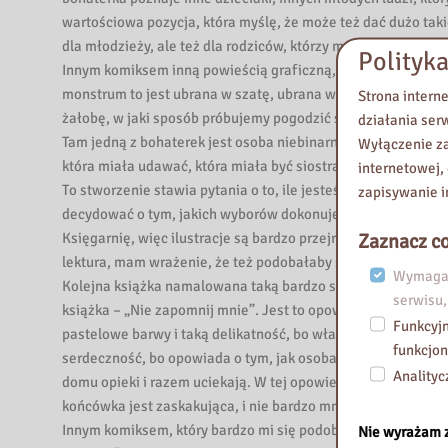
i
wartościowa pozycja, która myślę, że może też dać dużo taki
N
dla młodzieży, ale też dla rodziców, którzy mogą przybliżyć 
a
Polityka
Innym komiksem inną powieścią graficzną, którą myślę, że p
r
monstrum to jest ubrana w szatę, ubrana w historię potwora
Strona intern
o
żałobę, w jaki sposób próbujemy pogodzić się ze swoimi tru
działania ser
d
Tam jedną z bohaterek jest osoba niebinarne i to jest bardz
Wyłączenie za
o
która miała udawać, która miała być siostrą wskrzeszoną, sio
internetowej,
w
To stworzenie stawia pytania o to, ile jesteśmy w stanie zr
zapisywanie i
e
decydować o tym, jakich wyborów dokonujemy, więc ważkie c
j
Księgarnię, więc ilustracje są bardzo przejrzyste, ale ciek
Zaznacz co
w
lektura, mam wrażenie, że też podobałaby się dorosłym.
Wymagan
W
Kolejna książka namalowana taką bardzo subtelną pastelową k
serwisu,
a
książka – „Nie zapomnij mnie”. Jest to opowieść o miłości o
Funkcyjn
r
pastelowe barwy i taką delikatność, bo właśnie ta historia je
funkcjon
s
serdeczność, bo opowiada o tym, jak osoba wnucza wykrada b
Analityc
z
domu opieki i razem uciekają. W tej opowieści jest mnóstwo
a
końcówka jest zaskakująca, i nie bardzo mnie satysfakcjonuj
w
Innym komiksem, który bardzo mi się podobał, właściwie serią
Nie wyrażam 