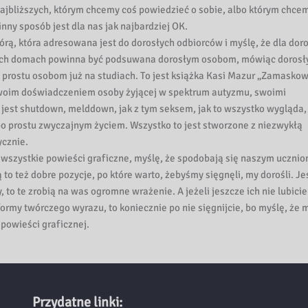
ajbliższych, którym chcemy coś powiedzieć o sobie, albo którym chce
inny sposób jest dla nas jak najbardziej OK.
ą, która adresowana jest do dorosłych odbiorców i myślę, że dla dor
szych domach powinna być podsuwana dorosłym osobom, mówiąc doros
o prostu osobom już na studiach. To jest książka Kasi Mazur „Zamasko
ię swoim doświadczeniem osoby żyjącej w spektrum autyzmu, swoimi
jest shutdown, melddown, jak z tym seksem, jak to wszystko wygląda,
i po prostu zwyczajnym życiem. Wszystko to jest stworzone z niezwykłą
ycznie.
 wszystkie powieści graficzne, myślę, że spodobają się naszym uczni
ą to też dobre pozycje, po które warto, żebyśmy sięgnęli, my dorośli. J
, to te zrobią na was ogromne wrażenie. A jeżeli jeszcze ich nie lubicie
 formy twórczego wyrazu, to koniecznie po nie sięgnijcie, bo myślę, że
powieści graficznej.
Przydatne linki: