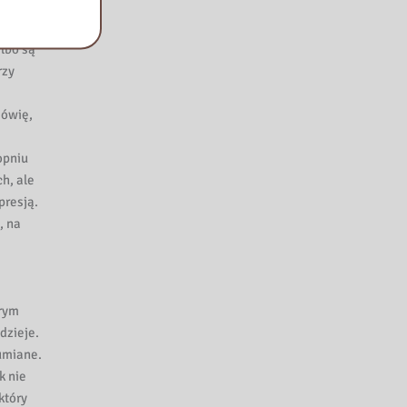
nie
 w
lbo są
rzy
mówię,
opniu
h, ale
presją.
, na
órym
dzieje.
umiane.
k nie
który