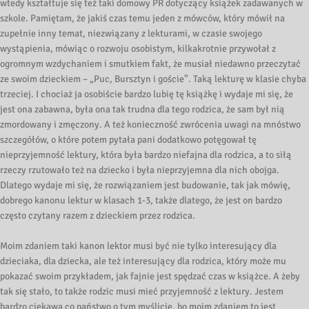
wtedy kształtuje się też taki domowy PR dotyczący książek zadawanych w
szkole. Pamiętam, że jakiś czas temu jeden z mówców, który mówił na
zupełnie inny temat, niezwiązany z lekturami, w czasie swojego
wystąpienia, mówiąc o rozwoju osobistym, kilkakrotnie przywołał z
ogromnym wzdychaniem i smutkiem fakt, że musiał niedawno przeczytać
ze swoim dzieckiem – „Puc, Bursztyn i goście”. Taką lekturę w klasie chyba
trzeciej. I chociaż ja osobiście bardzo lubię tę książkę i wydaje mi się, że
jest ona zabawna, była ona tak trudna dla tego rodzica, że sam był nią
zmordowany i zmęczony. A też konieczność zwrócenia uwagi na mnóstwo
szczegółów, o które potem pytała pani dodatkowo potęgował tę
nieprzyjemność lektury, która była bardzo niefajna dla rodzica, a to siłą
rzeczy rzutowało też na dziecko i była nieprzyjemna dla nich obojga.
Dlatego wydaje mi się, że rozwiązaniem jest budowanie, tak jak mówię,
dobrego kanonu lektur w klasach 1-3, także dlatego, że jest on bardzo
często czytany razem z dzieckiem przez rodzica.
Moim zdaniem taki kanon lektor musi być nie tylko interesujący dla
dzieciaka, dla dziecka, ale też interesujący dla rodzica, który może mu
pokazać swoim przykładem, jak fajnie jest spędzać czas w książce. A żeby
tak się stało, to także rodzic musi mieć przyjemność z lektury. Jestem
bardzo ciekawa co państwo o tym myślicie, bo moim zdaniem to jest