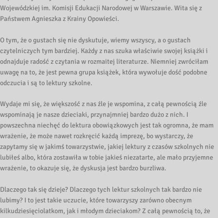
Wojewódzkiej im. Komisji Edukacji Narodowej w Warszawie. Wita się z
Państwem Agnieszka z Krainy Opowieści.
O tym, że o gustach się nie dyskutuje, wiemy wszyscy, a o gustach
czytelniczych tym bardziej. Każdy z nas szuka właściwie swojej książki i
odnajduje radość z czytania w rozmaitej literaturze. Niemniej zwróciłam
uwagę na to, że jest pewna grupa książek, która wywołuje dość podobne
odczucia i są to lektury szkolne.
Wydaje mi się, że większość z nas źle je wspomina, z całą pewnością źle
wspominają je nasze dzieciaki, przynajmniej bardzo dużo z nich. I
powszechna niechęć do lektura obowiązkowych jest tak ogromna, że mam
wrażenie, że może nawet rozkręcić każdą imprezę, bo wystarczy, że
zapytamy się w jakimś towarzystwie, jakiej lektury z czasów szkolnych nie
lubiłeś albo, która zostawiła w tobie jakieś niezatarte, ale mało przyjemne
wrażenie, to okazuje się, że dyskusja jest bardzo burzliwa.
Dlaczego tak się dzieje? Dlaczego tych lektur szkolnych tak bardzo nie
lubimy? I to jest takie uczucie, które towarzyszy zarówno obecnym
kilkudziesięciolatkom, jak i młodym dzieciakom? Z całą pewnością to, że