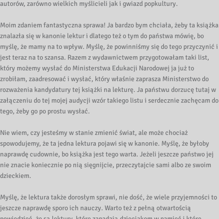
autorów, zarówno wielkich myślicieli jak i gwiazd popkultury.
Moim zdaniem fantastyczna sprawa! Ja bardzo bym chciała, żeby ta książka
znalazła się w kanonie lektur i dlatego też o tym do państwa mówię, bo
myślę, że mamy na to wpływ. Myślę, że powinniśmy się do tego przyczynić i
jest teraz na to szansa. Razem z wydawnictwem przygotowałam taki list,
który możemy wysłać do Ministerstwa Edukacji Narodowej ja już to
zrobiłam, zaadresować i wysłać, który właśnie zaprasza Ministerstwo do
rozważenia kandydatury tej książki na lekturę. Ja państwu dorzucę tutaj w
załączeniu do tej mojej audycji wzór takiego listu i serdecznie zachęcam do
tego, żeby go po prostu wysłać.
Nie wiem, czy jesteśmy w stanie zmienić świat, ale może chociaż
spowodujemy, że ta jedna lektura pojawi się w kanonie. Myślę, że byłoby
naprawdę cudownie, bo książka jest tego warta. Jeżeli jeszcze państwo jej
nie znacie koniecznie po nią sięgnijcie, przeczytajcie sami albo ze swoim
dzieckiem.
Myślę, że lektura także dorosłym sprawi, nie dość, że wiele przyjemności to
jeszcze naprawdę sporo ich nauczy. Warto też z pełną otwartością
powiedzieć, że są lektury, które zapadają dzieciakom w pamięć i które