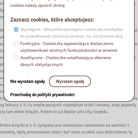
się, żeby proces rozmowy o lekturze w klasie był jak najbardziej przyjemny,
cookies należy opuścić stronę.
życzliwy, sympatyczny i stwarzał przestrzeń do tego, żeby podzielić się
swoimi emocjami i przestrzenią do tego, żeby uczyć się wartości i empatii.
Zaznacz cookies, które akceptujesz:
Wymagane - Wszystkie wymagane ciasteczka niezbędne
Moim zdaniem to jest bardzo ważne na każdym poziomie edukacyjnym i jest
do prawidłowego działania serwisu, np. utrzymanie sesji
absolutnie nie do przecenienia, tak jak mówię, na każdym poziomie
Funkcyjne - Ciasteczka zapewniające dostarczenie
edukacyjnym. Także omawiając literaturę i lektury na studiach, oczywiście
użytkownikowi istotnych funkcjonalności w serwisie
to jest trochę inny wymiar, ale rozumiecie państwo, jaki tutaj chciałabym
wam przekazać, jaką myśl. Poza tym, jak jeżeli jesteśmy rodzicami bądź po
Analityczne - Ciasteczka umożliwiające zbieranie
prostu osobami zainteresowanymi edukacją, włączajmy się w różnego
danych statystycznych
rodzaju debaty bądź konsultacje społeczne dotyczące książek, które
wybierane są do lektury szkolnej. Śledźmy też różne trendy wydawnicze,
Nie wyrażam zgody
Wyrażam zgodę
wydawnictwa, czytajmy, co one proponują, bo może jest to przestrzeń na
to, żebyśmy my też wyraźni swoje zdanie na temat lektury, którą powinny
Przechodzę do polityki prywatności
czytać nasze dzieci. Tak jak napomknęłam, ja uważam, że kluczową sprawą
są lektury 1-3 i tu trzeba poczynić największe kroki i zmiany, żeby pojawiły
się tam dobre książki. Potem to już będzie szło siłą rozpędu.
Dobre książki w 1-3, sympatyczne omawianie nastawione na wartości i
empatię, będą procentować dalej i być może za jakiś czas dostrzeżemy tę