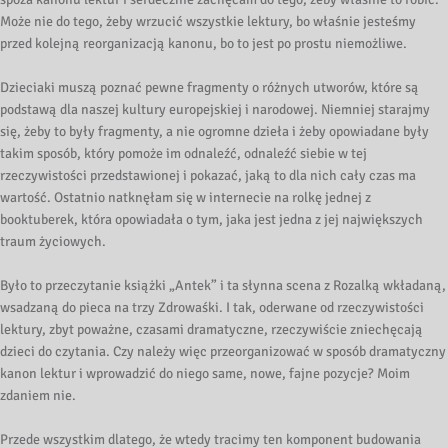
Może nie do tego, żeby wrzucić wszystkie lektury, bo właśnie jesteśmy
przed kolejną reorganizacją kanonu, bo to jest po prostu niemożliwe.
Dzieciaki muszą poznać pewne fragmenty o różnych utworów, które są
podstawą dla naszej kultury europejskiej i narodowej. Niemniej starajmy
się, żeby to były fragmenty, a nie ogromne dzieła i żeby opowiadane były
takim sposób, który pomoże im odnaleźć, odnaleźć siebie w tej
rzeczywistości przedstawionej i pokazać, jaką to dla nich cały czas ma
wartość. Ostatnio natknęłam się w internecie na rolkę jednej z
booktuberek, która opowiadała o tym, jaka jest jedna z jej największych
traum życiowych.
Było to przeczytanie książki „Antek” i ta słynna scena z Rozalką wkładaną,
wsadzaną do pieca na trzy Zdrowaśki. I tak, oderwane od rzeczywistości
lektury, zbyt poważne, czasami dramatyczne, rzeczywiście zniechęcają
dzieci do czytania. Czy należy więc przeorganizować w sposób dramatyczny
kanon lektur i wprowadzić do niego same, nowe, fajne pozycje? Moim
zdaniem nie.
Przede wszystkim dlatego, że wtedy tracimy ten komponent budowania