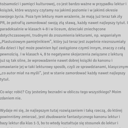
tożsamości i pamięci kulturowej, co jest bardzo ważne w przypadku lektur i
książek, które wszyscy czytamy na jakimś poziomie i w jakimś okresie
swojego życia. Poza tym lektury mam wrażenie, że mają już teraz tak zły
PR, że potrafią zamordować swoją złą sławą, każdy nawet najlepszy tytuł. I
paradoksalnie w klasach 4-8 i w liceum, dzieciaki zniechęcone
dotychczasowymi, trudnymi do zrozumienia lekturami, np. wspaniałym
„Plastusiowym pamiętnikiem”, który już teraz jest zupełnie niezrozumiały
dla dzieci i być może powinien być zastąpione czymś innym, znaczy z całą
pewnością. I w klasach 4, 8 te negatywne skojarzenia związane z lekturą
już są tak silne, że wprowadzenie nawet dobrej książki do kanonu i
omawianie jej w taki lekturowy sposób, czyli ze sprawdzianami, klasycznym
„co autor miał na myśli”, jest w stanie zamordować każdy nawet najlepszy
tytuł.
Co więc robić? Czy jesteśmy bezradni w obliczu tego wszystkiego? Moim
zdaniem nie.
Wydaje mi się, że najlepszym tutaj rozwiązaniem i taką rzeczą, do której
powinniśmy zmierzać, jest zbudowanie fantastycznego kanonu lektur i
bazy lektur dla klas 1-3, bo to wtedy kształtuje się stosunek do lektur i