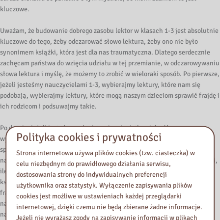
kluczowe.
Uważam, że budowanie dobrego zasobu lektor w klasach 1-3 jest absolutnie
kluczowe do tego, żeby odczarować słowo lektura, żeby ono nie było
synonimem książki, która jest dla nas traumatyczna. Dlatego serdecznie
zachęcam państwa do wzięcia udziału w tej przemianie, w odczarowywaniu
słowa lektura i myślę, że możemy to zrobić w wieloraki sposób. Po pierwsze,
jeżeli jesteśmy nauczycielami 1-3, wybierajmy lektury, które nam się
podobają, wybierajmy lektury, które mogą naszym dzieciom sprawić frajdę i
ich rodzicom i podsuwajmy takie.
Po drugie, jeżeli jesteśmy polonistami, polonistkami, bądź
Polityka cookies i prywatności
wychowawczyniami, wychowawcami klas 1-3, nie róbmy szczegółowych
sprawozdań z lektury, nie róbmy kartkówek dotyczących szczegółów, to
Strona internetowa używa plików cookies (tzw. ciasteczka) w
naprawdę bardzo zniechęca. Odpowiedzmy zresztą sobie sami, jako dorośli,
celu niezbędnym do prawidłowego działania serwisu,
ile z książek, takich drobiazgów, ile takich detali państwo pamiętacie z
dostosowania strony do indywidualnych preferencji
książek, które przeczytaliście dla przyjemności i które dały wam dużą
użytkownika oraz statystyk. Wyłączenie zapisywania plików
frajdę. Prawdopodobnie nic, bo nie na tym się skupiamy. Skupiamy się na
cookies jest możliwe w ustawieniach każdej przeglądarki
naszych emocjach, na przekazie moralnym i na wartościach, które daje
internetowej, dzięki czemu nie będą zbierane żadne informacje.
nam ta książka. I to właśnie podkreślajmy, omawiając lektury. Starajmy
Jeżeli nie wyrażasz zgody na zapisywanie informacji w plikach