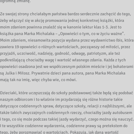
ogromną zmianę.
Ze swojej strony chciałabym państwa bardzo serdecznie zachęcić do tego,
żeby włączyć się w akcję promowania jednej konkretnej książki, która
moim zdaniem powinna znaleźć się w kanonie lektur klas 1-3. Jest to
książka pana Marka Michalaka – „Opowieści o tym, co w życiu ważne”.
Moim zdaniem, niesamowita pozycja wydana przez wydawnictwo Ibis, która
zawiera 19 opowieści o różnych wartościach, począwszy od miłości, przez
przyjaźń, uczciwość, nadzieję, godność, odwagę, patriotyzm, ale też
podkreślającą chociażby wagę i wartość własnego zdania. Każda z tych
opowieści osadzona jest we współczesnym polskim mieście i jej bohaterami
są Julka i Miłosz. Prywatnie dzieci pana autora, pana Marka Michalaka
mają tak na imię, więc chyba wie, co mówi.
Dzieciaki, które uczęszczają do szkoły podstawowej także będą się podobać
naszym odbiorcom i to właśnie im przydarzają się różne historie takie
dotyczące codziennych spraw, dotyczące szkoły, relacji z najbliższymi, ale
także takich zwyczajnych codziennych rzeczy, chociażby jazdy autobusem
i tego, co się może podczas takiej jazdy wydarzyć, czego można się nauczyć.
I te wszystkie codzienne wydarzenia, codzienne prawy są pretekstem do
tego, żeby porozmawiać o wartościach. Pokazują, jak daną wartość