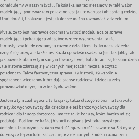
odnajdujemy w naszym życiu. Ta książka ma też niesamowity taki walor
modelujący, ponieważ tam pokazane jest jak te wartości objaśniają rodzice
i inni dorośli, i pokazane jest jak dobrze można rozmawiać z dzieckiem.
Myślę, że to jest naprawdę ogromna wartość modelująca tę sprawę,
modelująca i pokazująca właściwe wzorce wychowania, także
fantastyczna kiedy czytamy ją razem z dzieckiem i tylko nasze dziecko
czegoś się uczy, ale także my. Każda opowieść osadzona jest tak jakby tak
jak powiedziałam w tym samym towarzystwie, bohaterami są te same dzieci
,ale historie zdarzają się w różnych miejscach i można je czytać
pojedynczo. Także fantastyczna sprawa! 19 historii, 19 wspólnie
spędzonych wieczorów które dają szansę rodzicowi i dziecku żeby
porozmawiać o tym, co w ich życiu ważne.
Jestem z tym zachwycona tą książką, także dlatego że ona ma taki walor
nie tylko wychowawczy dla dziecka ale też bardzo wychowawczy dla
rodzica i dla innego dorosłego i ma też takie bonusy, które bardzo mi się
podobają. Pod koniec każdej historii napisana jest taka przystępna
definicja tego czym jest dana wartość np. wolność i zawarte są 3-4 cytaty
dotyczące tej wartości zaczerpnięte z rozmaitych źródeł i rozmaitych