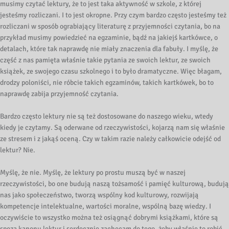
musimy czytać lektury, że to jest taka aktywność w szkole, z której
jesteśmy rozliczani. I to jest okropne. Przy czym bardzo często jesteśmy też
rozliczani w sposób ograbiający literaturę z przyjemności czytania, bo na
przykład musimy powiedzieć na egzaminie, bądź na jakiejś kartkówce, o
detalach, które tak naprawdę nie miały znaczenia dla fabuły. I myślę, że
część z nas pamięta właśnie takie pytania ze swoich lektur, ze swoich
książek, ze swojego czasu szkolnego i to było dramatyczne. Więc błagam,
drodzy poloniści, nie róbcie takich egzaminów, takich kartkówek, bo to
naprawdę zabija przyjemność czytania.
Bardzo często lektury nie są też dostosowane do naszego wieku, wtedy
kiedy je czytamy. Są oderwane od rzeczywistości, kojarzą nam się właśnie
ze stresem i z jakąś oceną. Czy w takim razie należy całkowicie odejść od
lektur? Nie.
Myślę, że nie. Myślę, że lektury po prostu muszą być w naszej
rzeczywistości, bo one budują naszą tożsamość i pamięć kulturową, budują
nas jako społeczeństwo, tworzą wspólny kod kulturowy, rozwijają
kompetencje intelektualne, wartości moralne, wspólną bazę wiedzy. I
oczywiście to wszystko można też osiągnąć dobrymi książkami, które są
spoza kanonu lektur i serdecznie zachęcam do tego, żeby właśnie to robić.