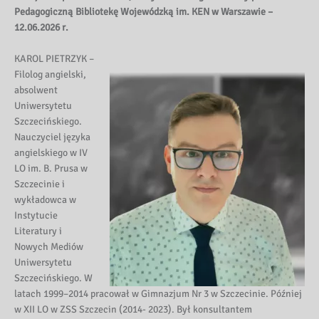
Pedagogiczną Bibliotekę Wojewódzką im. KEN w Warszawie –
12.06.2026 r.
KAROL PIETRZYK –
Filolog angielski,
absolwent
Uniwersytetu
Szczecińskiego.
Nauczyciel języka
angielskiego w IV
LO im. B. Prusa w
Szczecinie i
wykładowca w
Instytucie
Literatury i
Nowych Mediów
Uniwersytetu
Szczecińskiego. W
latach 1999–2014 pracował w Gimnazjum Nr 3 w Szczecinie. Później
w XII LO w ZSS Szczecin (2014- 2023). Był konsultantem