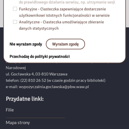
do prawidłowego działania serwisu, np. utrzymanie sesji
Funkcyjne - Ciasteczka zapewniające dostarczenie
użytkownikowi istotnych funkcjonalności w serwisie
Analityczne - Ciasteczka umożliwiające zbieranie
danych statystycznych
Kontakt:
Nie wyrażam zgody
Wyrażam zgodę
Przechodzę do polityki prywatności
Pedagogiczna Biblioteka Wojewódzka im. Komisji Edukacji
Narodowej
ul. Gocławska 4, 03-810 Warszawa
telefon:
(22) 810 26 52
(w czasie godzin pracy biblioteki)
e-mail:
wypozyczalnia.goclawska@pbw.waw.pl
Przydatne linki:
Filie
Mapa strony