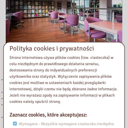
Polityka cookies i prywatności
Strona internetowa używa plików cookies (tzw. ciasteczka) w
Przeczytaj
celu niezbędnym do prawidłowego działania serwisu,
dostosowania strony do indywidualnych preferencji
użytkownika oraz statystyk. Wyłączenie zapisywania plików
221. Kierunek STEAM: rozwój strefy multimedialnej w Bibliotece
cookies jest możliwe w ustawieniach każdej przeglądarki
Pedagogicznej w Żyrardowie
internetowej, dzięki czemu nie będą zbierane żadne informacje.
Powstanie Warszawskie 1944
Jeżeli nie wyrażasz zgody na zapisywanie informacji w plikach
Nowy wpis na blogu „Biblioteka Vintage”
cookies należy opuścić stronę.
„Halo! Tu Mazowsze” – podcast Samorządu Województwa
Mazowieckiego
Zaznacz cookies, które akceptujesz:
Zapraszamy do lektury nowego wpisu na blogu Biblioteka Vintage!
Wymagane - Wszystkie wymagane ciasteczka niezbędne