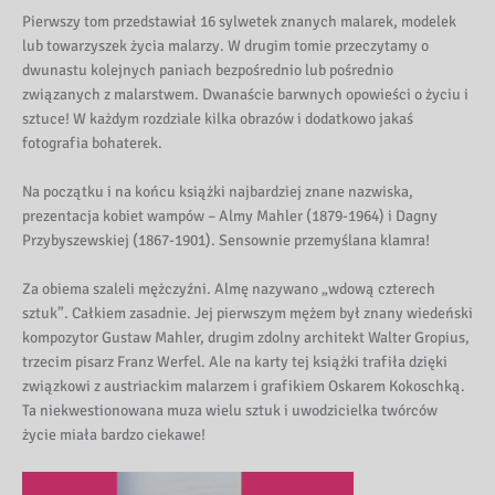
Pierwszy tom przedstawiał 16 sylwetek znanych malarek, modelek
lub towarzyszek życia malarzy. W drugim tomie przeczytamy o
dwunastu kolejnych paniach bezpośrednio lub pośrednio
związanych z malarstwem. Dwanaście barwnych opowieści o życiu i
sztuce! W każdym rozdziale kilka obrazów i dodatkowo jakaś
fotografia bohaterek.
Na początku i na końcu książki najbardziej znane nazwiska,
prezentacja kobiet wampów – Almy Mahler (1879-1964) i Dagny
Przybyszewskiej (1867-1901). Sensownie przemyślana klamra!
Za obiema szaleli mężczyźni. Almę nazywano „wdową czterech
sztuk”. Całkiem zasadnie. Jej pierwszym mężem był znany wiedeński
kompozytor Gustaw Mahler, drugim zdolny architekt Walter Gropius,
trzecim pisarz Franz Werfel. Ale na karty tej książki trafiła dzięki
związkowi z austriackim malarzem i grafikiem Oskarem Kokoschką.
Ta niekwestionowana muza wielu sztuk i uwodzicielka twórców
życie miała bardzo ciekawe!