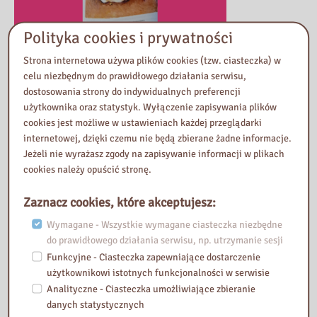
Polityka cookies i prywatności
Spośród dziesięciu pozostałych sylwetek, chciałabym wspomnieć o
Strona internetowa używa plików cookies (tzw. ciasteczka) w
włoskiej malarce okresu renesansu – Sofonisbie Anguissoli (1532-
celu niezbędnym do prawidłowego działania serwisu,
1625). Jej obrazy kilka lat temu były prezentowane w Muzeum
dostosowania strony do indywidualnych preferencji
Narodowym w Warszawie. Życie Sofonisby to materiał na
użytkownika oraz statystyk. Wyłączenie zapisywania plików
intrygujący film przygodowy, a może nawet serial! Zaczynała jako
cookies jest możliwe w ustawieniach każdej przeglądarki
córka malarza, który nie miał pieniędzy na posag dla niej i sióstr.
internetowej, dzięki czemu nie będą zbierane żadne informacje.
Później została przyjaciółką królowej Hiszpanii, Elżbiety
Jeżeli nie wyrażasz zgody na zapisywanie informacji w plikach
Walezjuszki. Cieszyła się sympatią i poważaniem papieża i
cookies należy opuścić stronę.
europejskich możnowładców!
Zaznacz cookies, które akceptujesz:
Książkę czyta się jednym tchem. Małgorzata Czyńska porywa nas
Wymagane - Wszystkie wymagane ciasteczka niezbędne
swoją opowieścią
do prawidłowego działania serwisu, np. utrzymanie sesji
i rozszerza naszą wiedzę o sztuce i o ludziach sztuki.
Funkcyjne - Ciasteczka zapewniające dostarczenie
użytkownikowi istotnych funkcjonalności w serwisie
Przeczytała i poleca
Analityczne - Ciasteczka umożliwiające zbieranie
Jolanta Przybylska
danych statystycznych
Wydział Opracowania Zbiorów Zwartych i Specjalnych