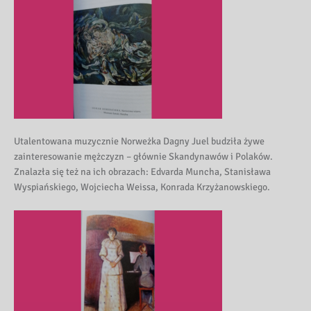
Utalentowana muzycznie Norweżka Dagny Juel budziła żywe
zainteresowanie mężczyzn – głównie Skandynawów i Polaków.
Znalazła się też na ich obrazach: Edvarda Muncha, Stanisława
Wyspiańskiego, Wojciecha Weissa, Konrada Krzyżanowskiego.