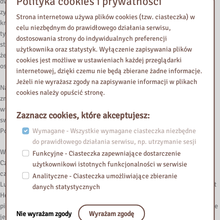
Polityka cookies i prywatności
dworach Wiednia, Petersburga i Berlina. Podczas swoich podróży artystka
zyskała szerokie uznanie. W Wiedniu dowiedziała się o uwięzieniu
Strona internetowa używa plików cookies (tzw. ciasteczka) w
królewskiej pary i postanowiła wykonać ich ostatni więzienny portret. W
celu niezbędnym do prawidłowego działania serwisu,
tym celu napisała do lokaja królewskiego aby opisał jej więzienną celę i
dostosowania strony do indywidualnych preferencji
stroje królewskich małżonków. Opis, który otrzymała był tak przejmujący,
użytkownika oraz statystyk. Wyłączenie zapisywania plików
że zrezygnowała ze swojego pomysłu. Namalowała jedynie z pamięci
cookies jest możliwe w ustawieniach każdej przeglądarki
ostatni portret królowej, który potem przesłała jej córce.
internetowej, dzięki czemu nie będą zbierane żadne informacje.
Jeżeli nie wyrażasz zgody na zapisywanie informacji w plikach
Na emigracji kontynuowała malowanie, a jej portrety stały się kroniką
cookies należy opuścić stronę.
zmieniających się trendów w modzie i estetyce na przełomie XVIII i XIX
wieku. Do towarzysko-rodzinnego kręgu europejskiej arystokracji,
Zaznacz cookies, które akceptujesz:
swobodnie czującej się we wszystkich stolicach Europy, należeli również
Polacy. Wielu i wiele z nich stało się modelami artystki.
Wymagane - Wszystkie wymagane ciasteczka niezbędne
do prawidłowego działania serwisu, np. utrzymanie sesji
W 1786 roku w Paryżu zamieszkała księżna marszałkowa Izabela z
Funkcyjne - Ciasteczka zapewniające dostarczenie
Czartoryskich Lubomirska, jedna z najwybitniejszych Polek tamtych
użytkownikowi istotnych funkcjonalności w serwisie
czasów i zamówiła u artystki portret swojego wychowanka Henryka
Analityczne - Ciasteczka umożliwiające zbieranie
Lubomirskiego. Henryk jako dziecko słynął z nadzwyczajnej urody. Portret
danych statystycznych
Henryka Lubomirskiego jako Amora Chwały przedstawia uskrzydlonego,
pięknego, nagiego chłopca, trzymającego w dłoniach wieniec laurowy. Nie
Nie wyrażam zgody
Wyrażam zgodę
jest wykluczone, że ten nawiązujący do wzorów antycznych pomysł na