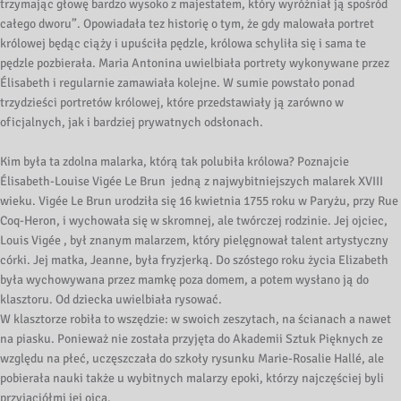
trzymając głowę bardzo wysoko z majestatem, który wyróżniał ją spośród
całego dworu”. Opowiadała tez historię o tym, że gdy malowała portret
królowej będąc ciąży i upuściła pędzle, królowa schyliła się i sama te
pędzle pozbierała. Maria Antonina uwielbiała portrety wykonywane przez
Élisabeth i regularnie zamawiała kolejne. W sumie powstało ponad
trzydzieści portretów królowej, które przedstawiały ją zarówno w
oficjalnych, jak i bardziej prywatnych odsłonach.
Kim była ta zdolna malarka, którą tak polubiła królowa? Poznajcie
Élisabeth-Louise Vigée Le Brun jedną z najwybitniejszych malarek XVIII
wieku. Vigée Le Brun urodziła się 16 kwietnia 1755 roku w Paryżu, przy Rue
Coq-Heron, i wychowała się w skromnej, ale twórczej rodzinie. Jej ojciec,
Louis Vigée , był znanym malarzem, który pielęgnował talent artystyczny
córki. Jej matka, Jeanne, była fryzjerką. Do szóstego roku życia Elizabeth
była wychowywana przez mamkę poza domem, a potem wysłano ją do
klasztoru. Od dziecka uwielbiała rysować.
W klasztorze robiła to wszędzie: w swoich zeszytach, na ścianach a nawet
na piasku. Ponieważ nie została przyjęta do Akademii Sztuk Pięknych ze
względu na płeć, uczęszczała do szkoły rysunku Marie-Rosalie Hallé, ale
pobierała nauki także u wybitnych malarzy epoki, którzy najczęściej byli
przyjaciółmi jej ojca.