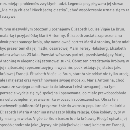
rozumiejąc problemów zwykłych ludzi. Legenda przypisywała jej słowa:
„Nie mają chleba? Niech jedzą ciastka”, choć współcześnie uznaje się to za
fałszywe.
W tym niezwykłym otoczeniu poznajemy Élisabeth Louise Vigée Le Brun,
malarkę i przyjaciółkę Marii Antoniny. Élisabeth została zaproszona na
dwór przez samego króla, aby namalować portret Marii Antoniny, który miał
być prezentem dla jej matki, cesarzowej Marii Teresy Habsburg. Elizabeth
miała wówczas 23 lata. Powstał wówczas portret, przedstawiający Marię
Antoninę w eleganckiej satynowej sukni. Obraz ten przedstawia Królową w
jej najbardziej reprezentacyjnym wydaniu, podkreślając jej status jako
królowej Francji. Élisabeth Vigée Le Brun, starała się oddać nie tylko urodę,
ale i majestat oraz wyrafinowanie swojej modelki. Maria Antonina, choć
znana ze swojego zamiłowania do luksusu i ekstrawagancji, na tym
portrecie wydaje się być spokojna i opanowana, co miało prawdopodobnie
na celu ocieplenie jej wizerunku w oczach społeczeństwa. Obraz ten
zachwycił publiczność i przyczynił się do wzrostu popularności malarki a
Elizabeth i Maria Antonina nawiązały bliską relację. Obie kobiety były w
tym samym wieku. Vigée Le Brun bardzo lubiła królową. Kiedyś opisała jej
sposób chodzenia jako „lepszy niż jakiejkolwiek innej kobiety we Francji,