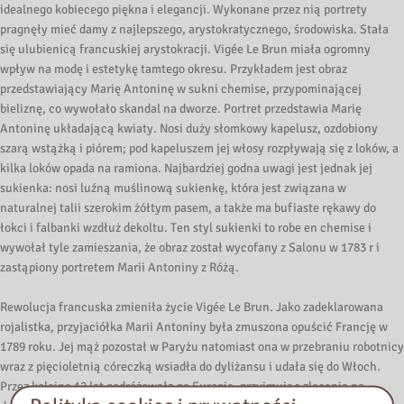
idealnego kobiecego piękna i elegancji. Wykonane przez nią portrety
pragnęły mieć damy z najlepszego, arystokratycznego, środowiska. Stała
się ulubienicą francuskiej arystokracji. Vigée Le Brun miała ogromny
wpływ na modę i estetykę tamtego okresu. Przykładem jest obraz
przedstawiający Marię Antoninę w sukni chemise, przypominającej
bieliznę, co wywołało skandal na dworze. Portret przedstawia Marię
Antoninę układającą kwiaty. Nosi duży słomkowy kapelusz, ozdobiony
szarą wstążką i piórem; pod kapeluszem jej włosy rozpływają się z loków, a
kilka loków opada na ramiona. Najbardziej godna uwagi jest jednak jej
sukienka: nosi luźną muślinową sukienkę, która jest związana w
naturalnej talii szerokim żółtym pasem, a także ma bufiaste rękawy do
łokci i falbanki wzdłuż dekoltu. Ten styl sukienki to robe en chemise i
wywołał tyle zamieszania, że obraz ​​został wycofany z Salonu w 1783 r i
zastąpiony portretem Marii Antoniny z Różą.
Rewolucja francuska zmieniła życie Vigée Le Brun. Jako zadeklarowana
rojalistka, przyjaciółka Marii Antoniny była zmuszona opuścić Francję w
1789 roku. Jej mąż pozostał w Paryżu natomiast ona w przebraniu robotnicy
wraz z pięcioletnią córeczką wsiadła do dyliżansu i udała się do Włoch.
Przez kolejne 12 lat podróżowała po Europie, przyjmując zlecenia na