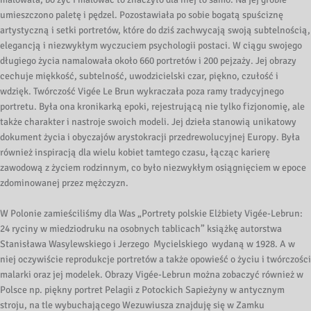
umieszczono paletę i pędzel. Pozostawiała po sobie bogatą spuściznę
artystyczną i setki portretów, które do dziś zachwycają swoją subtelnością,
elegancją i niezwykłym wyczuciem psychologii postaci. W ciągu swojego
długiego życia namalowała około 660 portretów i 200 pejzaży. Jej obrazy
cechuje miękkość, subtelność, uwodzicielski czar, piękno, czułość i
wdzięk. Twórczość Vigée Le Brun wykraczała poza ramy tradycyjnego
portretu. Była ona kronikarką epoki, rejestrującą nie tylko fizjonomię, ale
także charakter i nastroje swoich modeli. Jej dzieła stanowią unikatowy
dokument życia i obyczajów arystokracji przedrewolucyjnej Europy. Była
również inspiracją dla wielu kobiet tamtego czasu, łącząc karierę
zawodową z życiem rodzinnym, co było niezwykłym osiągnięciem w epoce
zdominowanej przez mężczyzn.
W Polonie zamieściliśmy dla Was „Portrety polskie Elżbiety Vigée-Lebrun:
24 ryciny w miedziodruku na osobnych tablicach” książkę autorstwa
Stanisława Wasylewskiego i Jerzego Mycielskiego wydaną w 1928. A w
niej oczywiście reprodukcje portretów a także opowieść o życiu i twórczości
malarki oraz jej modelek. Obrazy Vigée-Lebrun można zobaczyć również w
Polsce np. piękny portret Pelagii z Potockich Sapieżyny w antycznym
stroju, na tle wybuchającego Wezuwiusza znajduję się w Zamku