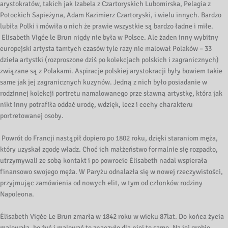
arystokratów, takich jak Izabela z Czartoryskich Lubomirska, Pelagia z
Potockich Sapieżyna, Adam Kazimierz Czartoryski, i wielu innych. Bardzo
lubiła Polki i mówiła o nich że prawie wszystkie są bardzo ładne i miłe.
Elisabeth Vigée le Brun nigdy nie była w Polsce. Ale żaden inny wybitny
europejski artysta tamtych czasów tyle razy nie malował Polaków – 33
dzieła artystki (rozproszone dziś po kolekcjach polskich i zagranicznych)
związane są z Polakami. Aspiracje polskiej arystokracji były bowiem takie
same jak jej zagranicznych kuzynów. Jedną z nich było posiadanie w
rodzinnej kolekcji portretu namalowanego prze sławną artystkę, która jak
nikt inny potrafiła oddać urodę, wdzięk, lecz i cechy charakteru
portretowanej osoby.
Powrót do Francji nastąpił dopiero po 1802 roku, dzięki staraniom męża,
który uzyskał zgodę władz. Choć ich małżeństwo formalnie się rozpadło,
utrzymywali ze sobą kontakt i po powrocie Élisabeth nadal wspierała
finansowo swojego męża. W Paryżu odnalazła się w nowej rzeczywistości,
przyjmując zamówienia od nowych elit, w tym od członków rodziny
Napoleona.
Élisabeth Vigée Le Brun zmarła w 1842 roku w wieku 87lat. Do końca życia
malowała, bo żyć i malować to znaczyło dla niej to samo. Na jej grobie