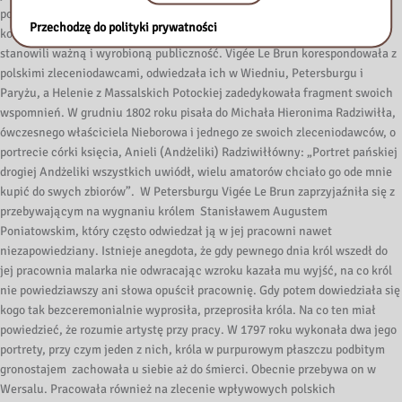
portret zaproponowała artystce osobiście Izabela Lubomirska,
Przechodzę do polityki prywatności
kolekcjonerka i znawczyni sztuki. Bogaci i wpływowi polscy magnaci
stanowili ważną i wyrobioną publiczność.
Vigée Le Brun
korespondowała z
polskimi zleceniodawcami, odwiedzała ich w Wiedniu, Petersburgu i
Paryżu, a Helenie z Massalskich Potockiej zadedykowała fragment swoich
wspomnień. W grudniu 1802 roku pisała do Michała Hieronima Radziwiłła,
ówczesnego właściciela Nieborowa i jednego ze swoich zleceniodawców, o
portrecie córki księcia, Anieli (Andżeliki) Radziwiłłówny: „Portret pańskiej
drogiej Andżeliki wszystkich uwiódł, wielu amatorów chciało go ode mnie
kupić do swych zbiorów”. W Petersburgu Vigée Le Brun zaprzyjaźniła się z
przebywającym na wygnaniu królem Stanisławem Augustem
Poniatowskim, który często odwiedzał ją w jej pracowni nawet
niezapowiedziany. Istnieje anegdota, że gdy pewnego dnia król wszedł do
jej pracownia malarka nie odwracając wzroku kazała mu wyjść, na co król
nie powiedziawszy ani słowa opuścił pracownię. Gdy potem dowiedziała się
kogo tak bezceremonialnie wyprosiła, przeprosiła króla. Na co ten miał
powiedzieć, że rozumie artystę przy pracy. W 1797 roku wykonała dwa jego
portrety, przy czym jeden z nich, króla w purpurowym płaszczu podbitym
gronostajem zachowała u siebie aż do śmierci. Obecnie przebywa on w
Wersalu. Pracowała również na zlecenie wpływowych polskich