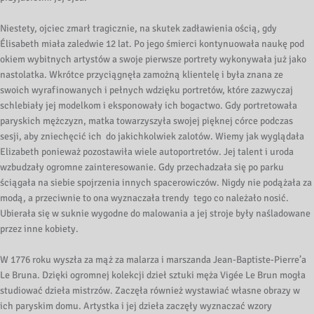
Niestety, ojciec zmarł tragicznie, na skutek zadławienia ością, gdy
Élisabeth miała zaledwie 12 lat. Po jego śmierci kontynuowała naukę pod
okiem wybitnych artystów a swoje pierwsze portrety wykonywała już jako
nastolatka. Wkrótce przyciągnęła zamożną klientelę i była znana ze
swoich wyrafinowanych i pełnych wdzięku portretów, które zazwyczaj
schlebiały jej modelkom i eksponowały ich bogactwo. Gdy portretowała
paryskich mężczyzn, matka towarzyszyła swojej pięknej córce podczas
sesji, aby zniechęcić ich do jakichkolwiek zalotów. Wiemy jak wyglądała
Elizabeth ponieważ pozostawiła wiele autoportretów. Jej talent i uroda
wzbudzały ogromne zainteresowanie. Gdy przechadzała się po parku
ściągała na siebie spojrzenia innych spacerowiczów. Nigdy nie podążała za
modą, a przeciwnie to ona wyznaczała trendy tego co należało nosić.
Ubierała się w suknie wygodne do malowania a jej stroje były naśladowane
przez inne kobiety.
W 1776 roku wyszła za mąż za malarza i marszanda Jean-Baptiste-Pierre’a
Le Bruna. Dzięki ogromnej kolekcji dzieł sztuki męża Vigée Le Brun mogła
studiować dzieła mistrzów. Zaczęła również wystawiać własne obrazy w
ich paryskim domu. Artystka i jej dzieła zaczęły wyznaczać wzory