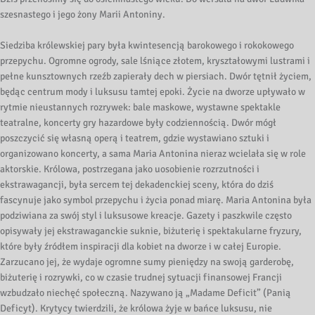
szesnastego i jego żony Marii Antoniny.
Siedziba królewskiej pary była kwintesencją barokowego i rokokowego
przepychu. Ogromne ogrody, sale lśniące złotem, kryształowymi lustrami i
pełne kunsztownych rzeźb zapierały dech w piersiach. Dwór tętnił życiem,
będąc centrum mody i luksusu tamtej epoki. Życie na dworze upływało w
rytmie nieustannych rozrywek: bale maskowe, wystawne spektakle
teatralne, koncerty gry hazardowe były codziennością. Dwór mógł
poszczycić się własną operą i teatrem, gdzie wystawiano sztuki i
organizowano koncerty, a sama Maria Antonina nieraz wcielała się w role
aktorskie. Królowa, postrzegana jako uosobienie rozrzutności i
ekstrawagancji, była sercem tej dekadenckiej sceny, która do dziś
fascynuje jako symbol przepychu i życia ponad miarę. Maria Antonina była
podziwiana za swój styl i luksusowe kreacje. Gazety i paszkwile często
opisywały jej ekstrawaganckie suknie, biżuterię i spektakularne fryzury,
które były źródłem inspiracji dla kobiet na dworze i w całej Europie.
Zarzucano jej, że wydaje ogromne sumy pieniędzy na swoją garderobę,
biżuterię i rozrywki, co w czasie trudnej sytuacji finansowej Francji
wzbudzało niechęć społeczną. Nazywano ją „Madame Deficit” (Panią
Deficyt). Krytycy twierdzili, że królowa żyje w bańce luksusu, nie