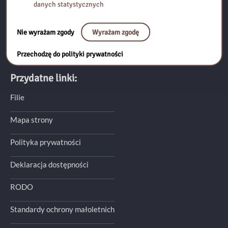
danych statystycznych
Pedagogiczna Biblioteka Wojewódzka im. Komisji Edukacji
Narodowej
Nie wyrażam zgody
Wyrażam zgodę
ul. Gocławska 4, 03-810 Warszawa
telefon:
(22) 810 26 52
(w czasie godzin pracy biblioteki)
Przechodzę do polityki prywatności
e-mail:
wypozyczalnia.goclawska@pbw.waw.pl
Przydatne linki:
Filie
Mapa strony
Polityka prywatności
Deklaracja dostępności
RODO
Standardy ochrony małoletnich