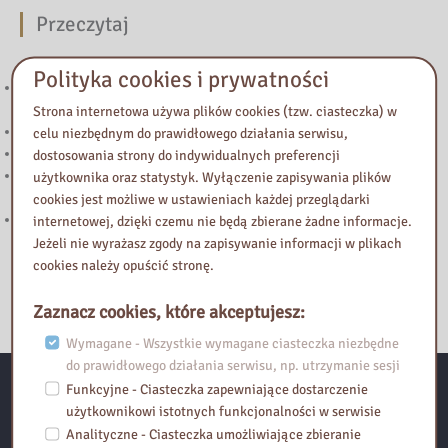
Przeczytaj
Polityka cookies i prywatności
221. Kierunek STEAM: rozwój strefy multimedialnej w Bibliotece
Pedagogicznej w Żyrardowie
Strona internetowa używa plików cookies (tzw. ciasteczka) w
Powstanie Warszawskie 1944
celu niezbędnym do prawidłowego działania serwisu,
Nowy wpis na blogu „Biblioteka Vintage”
dostosowania strony do indywidualnych preferencji
„Halo! Tu Mazowsze” – podcast Samorządu Województwa
użytkownika oraz statystyk. Wyłączenie zapisywania plików
Mazowieckiego
cookies jest możliwe w ustawieniach każdej przeglądarki
Zapraszamy do lektury nowego wpisu na blogu Biblioteka Vintage!
internetowej, dzięki czemu nie będą zbierane żadne informacje.
Jeżeli nie wyrażasz zgody na zapisywanie informacji w plikach
cookies należy opuścić stronę.
Zaznacz cookies, które akceptujesz:
Wymagane - Wszystkie wymagane ciasteczka niezbędne
do prawidłowego działania serwisu, np. utrzymanie sesji
Funkcyjne - Ciasteczka zapewniające dostarczenie
Kontakt:
użytkownikowi istotnych funkcjonalności w serwisie
Analityczne - Ciasteczka umożliwiające zbieranie