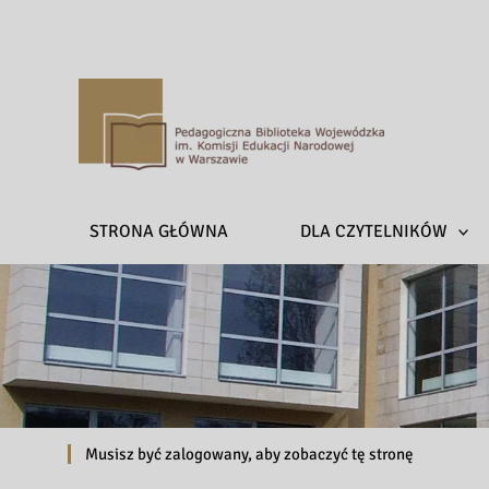
P
e
d
a
STRONA GŁÓWNA
DLA CZYTELNIKÓW
g
o
g
i
c
z
n
a
Musisz być zalogowany, aby zobaczyć tę stronę
B