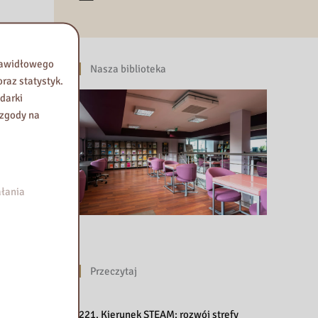
prawidłowego
Nasza biblioteka
raz statystyk.
darki
 zgody na
łania
Przeczytaj
221. Kierunek STEAM: rozwój strefy