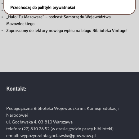
Powstanie Warszawskie 1944
Przechodzę do polityki prywatności
Nowy wpis na blogu „Biblioteka Vintage”
„Halo! Tu Mazowsze” – podcast Samorządu Województwa
Mazowieckiego
Zapraszamy do lektury nowego wpisu na blogu Biblioteka Vintage!
Kontakt:
Pedagogiczna Biblioteka Wojewódzka im. Komisji Edukacji
Narodowej
ul. Gocławska 4, 03-810 Warszawa
telefon:
(22) 810 26 52
(w czasie godzin pracy biblioteki)
e-mail:
wypozyczalnia.goclawska@pbw.waw.pl