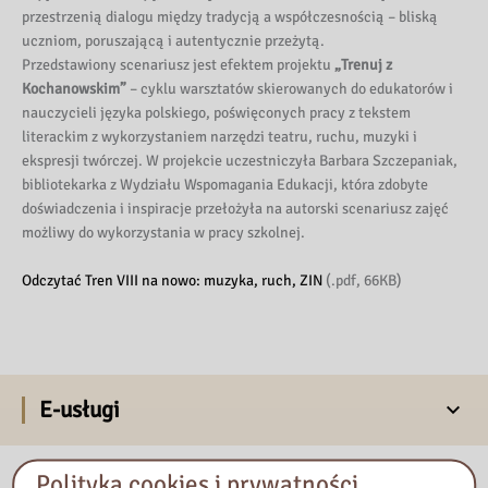
przestrzenią dialogu między tradycją a współczesnością – bliską
uczniom, poruszającą i autentycznie przeżytą.
Przedstawiony scenariusz jest efektem projektu
„Trenuj z
Kochanowskim”
– cyklu warsztatów skierowanych do edukatorów i
nauczycieli języka polskiego, poświęconych pracy z tekstem
literackim z wykorzystaniem narzędzi teatru, ruchu, muzyki i
ekspresji twórczej. W projekcie uczestniczyła Barbara Szczepaniak,
bibliotekarka z Wydziału Wspomagania Edukacji, która zdobyte
doświadczenia i inspiracje przełożyła na autorski scenariusz zajęć
możliwy do wykorzystania w pracy szkolnej.
Odczytać Tren VIII na nowo: muzyka, ruch, ZIN
(.pdf, 66KB)
E-usługi
Nasza biblioteka
Polityka cookies i prywatności