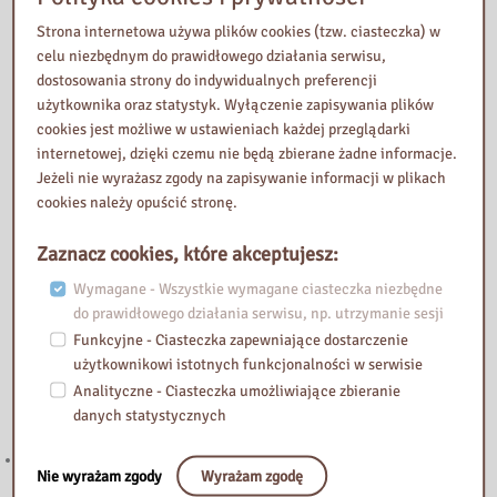
Strona internetowa używa plików cookies (tzw. ciasteczka) w
celu niezbędnym do prawidłowego działania serwisu,
dostosowania strony do indywidualnych preferencji
użytkownika oraz statystyk. Wyłączenie zapisywania plików
cookies jest możliwe w ustawieniach każdej przeglądarki
internetowej, dzięki czemu nie będą zbierane żadne informacje.
Jeżeli nie wyrażasz zgody na zapisywanie informacji w plikach
cookies należy opuścić stronę.
Zaznacz cookies, które akceptujesz:
Wymagane - Wszystkie wymagane ciasteczka niezbędne
do prawidłowego działania serwisu, np. utrzymanie sesji
Funkcyjne - Ciasteczka zapewniające dostarczenie
użytkownikowi istotnych funkcjonalności w serwisie
Przeczytaj
Analityczne - Ciasteczka umożliwiające zbieranie
danych statystycznych
221. Kierunek STEAM: rozwój strefy multimedialnej w Bibliotece
Nie wyrażam zgody
Wyrażam zgodę
Pedagogicznej w Żyrardowie