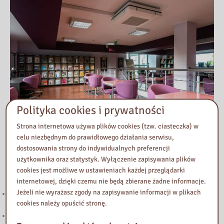
Polityka cookies i prywatności
Strona internetowa używa plików cookies (tzw. ciasteczka) w
celu niezbędnym do prawidłowego działania serwisu,
dostosowania strony do indywidualnych preferencji
użytkownika oraz statystyk. Wyłączenie zapisywania plików
Przeczytaj
cookies jest możliwe w ustawieniach każdej przeglądarki
internetowej, dzięki czemu nie będą zbierane żadne informacje.
Jeżeli nie wyrażasz zgody na zapisywanie informacji w plikach
221. Kierunek STEAM: rozwój strefy multimedialnej w Bibliotece
cookies należy opuścić stronę.
Pedagogicznej w Żyrardowie
Powstanie Warszawskie 1944