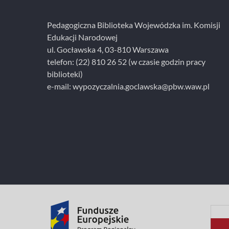
i
e
Pedagogiczna Biblioteka Wojewódzka im. Komisji
Edukacji Narodowej
ul. Gocławska 4, 03-810 Warszawa
telefon:
(22) 810 26 52
(w czasie godzin pracy
biblioteki)
e-mail:
wypozyczalnia.goclawska@pbw.waw.pl