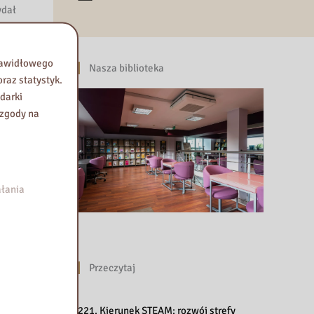
ydał
rwaniu
prawidłowego
Nasza biblioteka
raz statystyk.
darki
że
 zgody na
osyjską
a,
ym
łania
 się on
ry,
znanie
Przeczytaj
arne
a w
221. Kierunek STEAM: rozwój strefy
u