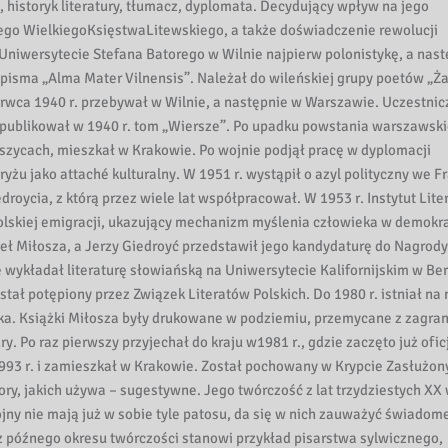
, historyk literatury, tłumacz, dyplomata. Decydujący wpływ na jego
go WielkiegoKsięstwaLitewskiego, a także doświadczenie rewolucji
 Uniwersytecie Stefana Batorego w Wilnie najpierw polonistykę, a nas
pisma „Alma Mater Vilnensis”. Należał do wileńskiej grupy poetów „Ża
rwca 1940 r. przebywał w Wilnie, a następnie w Warszawie. Uczestnic
publikował w 1940 r. tom „Wiersze”. Po upadku powstania warszawsk
szycach, mieszkał w Krakowie. Po wojnie podjął pracę w dyplomacji
u jako attaché kulturalny. W 1951 r. wystąpił o azyl polityczny we Fr
droycia, z którą przez wiele lat współpracował. W 1953 r. Instytut Lite
olskiej emigracji, ukazujący mechanizm myślenia człowieka w demokr
eł Miłosza, a Jerzy Giedroyć przedstawił jego kandydaturę do Nagrody
wykładał literaturę słowiańską na Uniwersytecie Kalifornijskim w Ber
tał potępiony przez Związek Literatów Polskich. Do 1980 r. istniał na 
ka. Książki Miłosza były drukowane w podziemiu, przemycane z zagran
y. Po raz pierwszy przyjechał do kraju w1981 r., gdzie zaczęto już ofic
1993 r. i zamieszkał w Krakowie. Został pochowany w Krypcie Zasłużon
ry, jakich używa – sugestywne. Jego twórczość z lat trzydziestych XX 
ny nie mają już w sobie tyle patosu, da się w nich zauważyć świadom
 późnego okresu twórczości stanowi przykład pisarstwa sylwicznego,