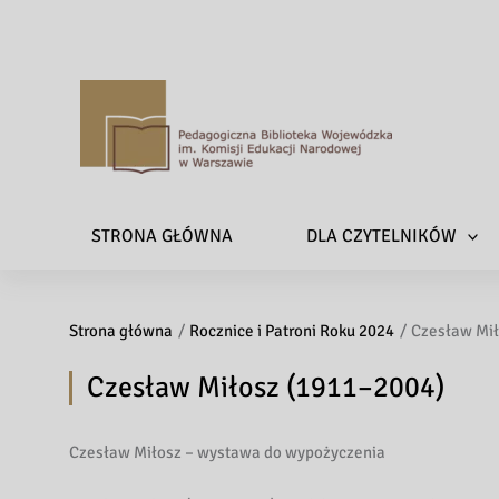
P
e
d
a
STRONA GŁÓWNA
DLA CZYTELNIKÓW
g
o
g
Strona główna
Rocznice i Patroni Roku 2024
i
Czesław Mił
c
Czesław Miłosz (1911–2004)
z
n
a
Czesław Miłosz – wystawa do wypożyczenia
B