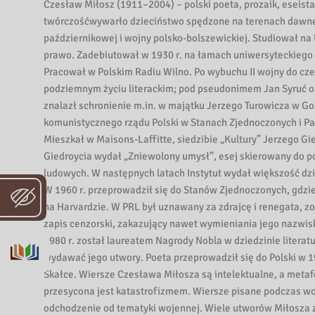
i
Czesław Miłosz (1911–2004) – polski poeta, prozaik, eseista
b
twórczośćwywarło dzieciństwo spędzone na terenach dawne
l
październikowej i wojny polsko-bolszewickiej. Studiował na
i
prawo. Zadebiutował w 1930 r. na łamach uniwersyteckiego 
o
Pracował w Polskim Radiu Wilno. Po wybuchu II wojny do cze
t
podziemnym życiu literackim; pod pseudonimem Jan Syruć o
e
znalazł schronienie m.in. w majątku Jerzego Turowicza w Go
komunistycznego rządu Polski w Stanach Zjednoczonych i Paryż
k
Mieszkał w Maisons-Laffitte, siedzibie „Kultury” Jerzego Gie
a
Giedroycia wydał „Zniewolony umysł”, esej skierowany do p
W
ludowych. W następnych latach Instytut wydał większość dzi
o
W 1960 r. przeprowadził się do Stanów Zjednoczonych, gdzie 
j
na Harvardzie. W PRL był uznawany za zdrajcę i renegata, zos
e
zapis cenzorski, zakazujący nawet wymieniania jego nazwis
w
1980 r. został laureatem Nagrody Nobla w dziedzinie literatur
ó
wydawać jego utwory. Poeta przeprowadził się do Polski w 
d
Skałce. Wiersze Czesława Miłosza są intelektualne, a metafo
z
przesycona jest katastrofizmem. Wiersze pisane podczas woj
k
odchodzenie od tematyki wojennej. Wiele utworów Miłosza z