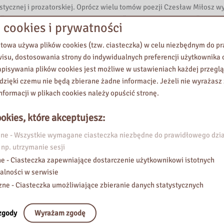
ycznej i prozatorskiej. Oprócz wielu tomów poezji Czesław Miłosz w
k”, „Widzenia nad zatoką San Francisco” czy „Rodzinną Europę”. Po ze
 cookies i prywatności
 twórczości niechęć i krytykę PRL-u, piętnował polski nacjonalizm,
etowa używa plików cookies (tzw. ciasteczka) w celu niezbędnym do 
wisu, dostosowania strony do indywidualnych preferencji użytkownika o
za Senat w 20. rocznicę śmierci poety oddaje hołd jednemu z
pisywania plików cookies jest możliwe w ustawieniach każdej przeglą
pisał się w polską i światową literaturę. Senatorowie przypominają, 
 dzięki czemu nie będą zbierane żadne informacje. Jeżeli nie wyrażasz
ego stulecia: od pól bitewnych pierwszej wojny światowej, poprzez r
nformacji w plikach cookies należy opuścić stronę.
e i narodowościowe problemy II RP, czas spełnionej Apokalipsy i piekł
arcie 2 totalitaryzmów, doświadczenie emigranta w świecie podzielon
okies, które akceptujesz:
ę demokracji. Jak podkreślają senatorowie, w czasach, gdy wartości
e - Wszystkie wymagane ciasteczka niezbędne do prawidłowego dzia
dalem Sprawiedliwy wśród Narodów Świata, ostrzega przed zgubnymi
 np. utrzymanie sesji
mu i autorytaryzmu. W ocenie senatorów jako pisarz i myśliciel stał
e - Ciasteczka zapewniające dostarczenie użytkownikowi istotnych
wórczość jest zakorzeniona w wieloetnicznych tradycjach polskiej kultu
alności w serwisie
o-Wschodniej z jej doświadczeniem skutków nazizmu i komunizmu.
zne - Ciasteczka umożliwiające zbieranie danych statystycznych
acza granice kultur, gatunków i języków. Jak podkreślają, światowe u
ietracącą na aktualności analizę świadomości porażonej przez totalit
enatorów o wadze twórczości Czesława Miłosza świadczą Nagroda Nobl
zgody
Wyrażam zgodę
iałego. Dlatego Senat przekonany o szczególnym znaczeniu jego dorobk