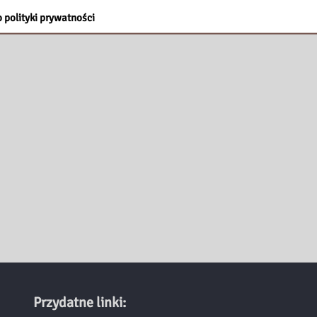
ł rok 2024 Rokiem Czesława Miłosza.
 polityki prywatności
Przydatne linki: