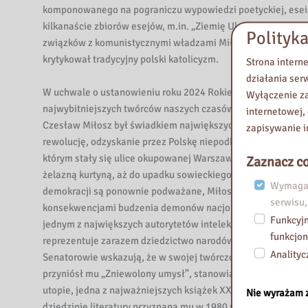
a
komponowanego na pograniczu wypowiedzi poetyckiej, eseist
i
kilkanaście zbiorów esejów, m.in. „Ziemię Ulro”, „Ogród nau
Polityka
m
związków z komunistycznymi władzami Miłosz wyrażał w swej
.
krytykował tradycyjny polski katolicyzm.
Strona intern
K
działania ser
o
W uchwale o ustanowieniu roku 2024 Rokiem Czesława Miłos
Wyłączenie za
m
najwybitniejszych twórców naszych czasów, który na trwałe w
internetowej,
i
Czesław Miłosz był świadkiem największych wydarzeń minion
zapisywanie i
s
rewolucję, odzyskanie przez Polskę niepodległości, społeczn
j
którym stały się ulice okupowanej Warszawy, Holokaust i st
Zaznacz co
i
żelazną kurtyną, aż do upadku sowieckiego imperium i budow
Wymagan
E
demokracji są ponownie podważane, Miłosz, odznaczony me
serwisu,
d
konsekwencjami budzenia demonów nacjonalizmu, antysemityz
Funkcyjn
jednym z największych autorytetów intelektualnych, a jego t
u
funkcjon
reprezentuje zarazem dziedzictwo narodów Europy Środkow
k
Analityc
Senatorowie wskazują, że w swojej twórczości Miłosz przekr
a
przyniósł mu „Zniewolony umysł”, stanowiący przenikliwą, n
c
utopie, jedna z najważniejszych książek XX w. W ocenie s
Nie wyrażam 
j
dziedzinie literatury przyznana mu w 1980 r. i Order Orła B