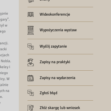
tępnie
Wideokonferencje
gary”.
zył w
Wypożyczenia wystaw
iego
ancji.
Wyślij zapytanie
racki
acjach
 Nobla.
Zapisy na praktyki
keley i
niego
Zapisy na wydarzenia
icy. W
jalnie
ych na
Zgłoś błąd
w.
e
Złóż skargę lub wniosek