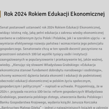
Rok 2024 Rokiem Edukacji Ekonomicznej
Senat postanowił ustanowić rok 2024 Rokiem Edukacji Ekonomicznej,
widząc istotną rolę, jaką pełni edukacja z zakresu wiedzy ekonomicznej
zarówno w codziennym życiu Polek i Polaków, jak i w szerokim ujęciu – w
wymiarze efektywnego rozwoju państwa i wzmacniania jego potencjału
gospodarczego. Senatorowie chcą w ten sposób docenić poczynione na
przestrzeni ostatnich 100 lat wysiłki tysięcy osób i instytucji
zaangażowanych w popularyzowanie i przekazywanie tej, jakże ważnej,
wiedzy. „Kierując się słowami Władysława Grabskiego: «Edukacja
ekonomiczna stanowi fundament dobrobytu narodowego i osobistego»,
chcemy wzmocnić dążenia świata ekonomii i edukacji do podmiotowej
obecności edukacji ekonomicznej w polskim życiu społecznym,
gospodarczym i politycznym” – napisali w uchwale. Przypominają, że w
2024 r. przypada rocznica 100-lecia: reform gospodarczych Władysława
Grabskiego, powstania polskiego złotego, utworzenia Banku Polskiego i
Banku Gospodarstwa Krajowego, wydania książki Janusza Korczaka
„Bankructwo Małego Dżeka” – jednej z najważniejszych książek w zakresie