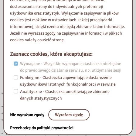
dostosowania strony do indywidualnych preferencji
użytkownika oraz statystyk. Wyłączenie zapisywania plików
cookies jest możliwe w ustawieniach każdej przeglądarki
internetowej, dzięki czemu nie będą zbierane żadne informacje.
Jeżeli nie wyrażasz zgody na zapisywanie informacji w plikach
cookies należy opuścić stronę.
Zaznacz cookies, które akceptujesz:
Wymagane - Wszystkie wymagane ciasteczka niezbędne
do prawidłowego działania serwisu, np. utrzymanie sesji
Przeczytaj
Funkcyjne - Ciasteczka zapewniające dostarczenie
użytkownikowi istotnych funkcjonalności w serwisie
Analityczne - Ciasteczka umożliwiające zbieranie
221. Kierunek STEAM: rozwój strefy multimedialnej w Bibliotece
danych statystycznych
Pedagogicznej w Żyrardowie
Powstanie Warszawskie 1944
Nowy wpis na blogu „Biblioteka Vintage”
Nie wyrażam zgody
Wyrażam zgodę
„Halo! Tu Mazowsze” – podcast Samorządu Województwa
Mazowieckiego
Przechodzę do polityki prywatności
Zapraszamy do lektury nowego wpisu na blogu Biblioteka Vintage!