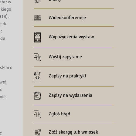
ałał w
skiego
918).
Wideokonferencje
ł do
ł
Wypożyczenia wystaw
ądu
Wyślij zapytanie
eskim o
Zapisy na praktyki
owej
r.
Zapisy na wydarzenia
nie
Zgłoś błąd
Złóż skargę lub wniosek
ć