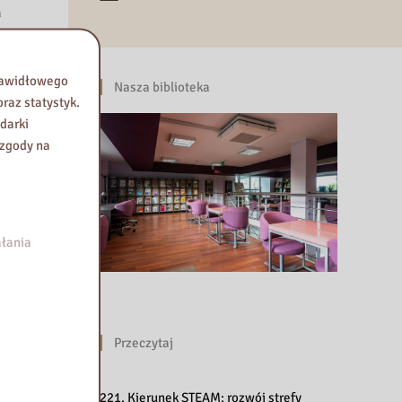
a
y w
 przez 6
rowie,
prawidłowego
Nasza biblioteka
y w
raz statystyk.
PPS.
darki
 zgody na
łania
Przeczytaj
221. Kierunek STEAM: rozwój strefy