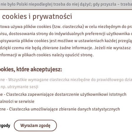
nie było Polski niepodległej trzeba do niej dążyć; gdy przyszła – trzeb
a zaangażowanie w obronę prawa i demokracji został niesłusznie skazan
 cookies i prywatności
ścił kraj udając się na emigrację do Czechosłowacji, gdzie przebywał
hu wojny z Niemcami” – zaznaczają w uchwale. Jak podkreślają senato
etowa używa plików cookies (tzw. ciasteczka) w celu niezbędnym do 
023 r. Dzięki staraniom Polskiego Stronnictwa Ludowego Sąd Najwyższ
wisu, dostosowania strony do indywidualnych preferencji użytkownika o
 i uniewinnił Wincentego Witosa i 9 innych ówczesnych polityków PSL i 
pisywania plików cookies jest możliwe w ustawieniach każdej przeglą
osa w poczet Ojców Niepodległości Rzeczypospolitej Polskiej.
 dzięki czemu nie będą zbierane żadne informacje. Jeżeli nie wyrażasz
nformacji w plikach cookies należy opuścić stronę.
okies, które akceptujesz:
e - Wszystkie wymagane ciasteczka niezbędne do prawidłowego dzia
 np. utrzymanie sesji
e - Ciasteczka zapewniające dostarczenie użytkownikowi istotnych
alności w serwisie
zne - Ciasteczka umożliwiające zbieranie danych statystycznych
zgody
Wyrażam zgodę