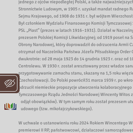
i
jednego z ojców niepodległej Polski, a także najważniejszych
b
Stronnictwie Ludowym, w 1905 r. uzyskał mandat radnego R
l
Sejmu Krajowego, od 1908 do 1931 r. był wójtem Wierzchos
i
Był członkiem Wydziału Finansowego Komisji Tymczasowej S
o
PSL „Piast” (prezes w latach 1916–1931). Działał w Nacze
t
prezesem Polskiej Komisji Likwidacyjnej; od 1919 poseł na 
e
Obrony Narodowej, który doprowadził do odrzucenia Armii C
otrzymał od Naczelnika Państwa Józefa Piłsudskiego Order 
k
dwukrotnie: od 28 maja 1923 do 14 grudnia 1923 r. oraz od
a
Centrolewu. W 1930 r. został aresztowany przez władze sana
W
przygotowywanie zamachu stanu, skazany na 1,5 roku więzieni
o
Czechosłowacji. Do Polski powrócił31 marca 1939 r. po wkro
j
odrzucił niemieckie propozycje utworzenia kolaboracyjnego
e
Tymczasowego Rządu Jedności Narodowej Wincenty Witos z
w
podjął obowiązków). W tym samym roku został prezesem ut
ó
Ludowego (tzw. mikołajczykowskiego).
d
z
W uchwale o ustanowieniu roku 2024 Rokiem Wincentego Wi
k
premierowi II RP, państwowcowi, działaczowi samorządowem