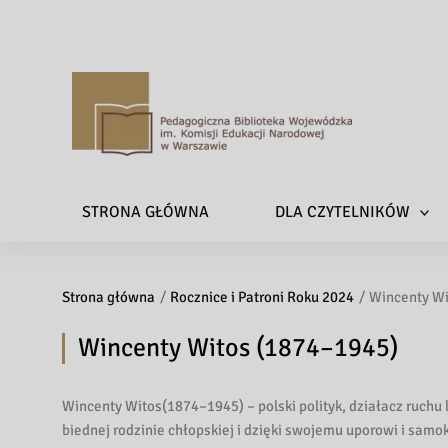
P
e
d
a
STRONA GŁÓWNA
DLA CZYTELNIKÓW
g
o
g
Strona główna
Rocznice i Patroni Roku 2024
i
Wincenty Wi
c
Wincenty Witos (1874–1945)
z
n
a
Wincenty Witos(1874–1945) – polski polityk, działacz ruchu 
B
biednej rodzinie chłopskiej i dzięki swojemu uporowi i sam