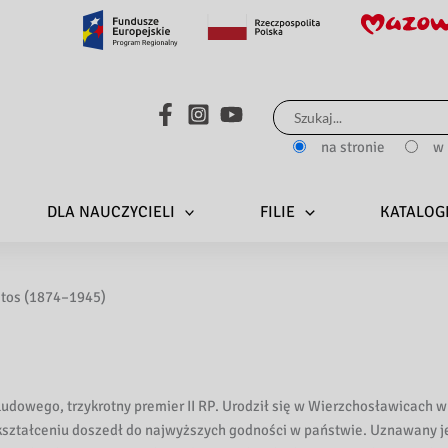
Search...
na stronie
w 
DLA NAUCZYCIELI
FILIE
KATALOG
tos (1874–1945)
ludowego, trzykrotny premier II RP. Urodził się w Wierzchosławicach w
okształceniu doszedł do najwyższych godności w państwie. Uznawany j