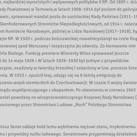
, najbardziej wyrazistych i wpływowych polityków II RP. Od 1895 r. dzi
ady Powiatowej w Tarnowie,w latach 1908–1914 był posłem do galicyj
ławic, sprawował mandat posła do austriackiej Rady Państwa (1911–1
konfederowanych Stronnictw Niepodległościowych, od 1914 r. należa
lnym Komitecie Narodowym, później w Lidze Narodowej (1917–1918), by
Sejm RP. W 1920 r. podczas bolszewickiej nawałnicystanął na czele Rz
zerwonej spod Warszawy i rozpoczęcia jej odwrotu. Za kierowanie nim
Orła Białego. Funkcję premiera Wincenty Witos sprawował jeszcze
 10 do 14 maja 1926 r.W latach 1929–1930 był jednym z przywódców
cyjne, osadzony w twierdzy brzeskiej i oskarżony w tzw. procesie brz
a. W 1933 r. opuścił kraj, udając się na 6-letnią emigrację do
czeniu wojsk niemieckich do Czechosłowacji. W czasie II wojny świat
 rządu współpracującego z okupantem. Po utworzeniu w czerwcu 1945 
ostał powołany na wiceprzewodniczącego Krajowej Rady Narodowej (
worzonego przez Stronnictwo Ludowe „Roch” Polskiego Stronnictwa
tosa Senat oddaje hołd temu wybitnemu mężowi stanu, trzykrotnemu
u i przywódcy ruchu ludowego. Senatorowie przypominają działalnoś