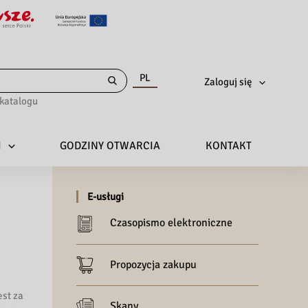
PL
Zaloguj się
katalogu
I
GODZINY OTWARCIA
KONTAKT
E-usługi
Czasopismo elektroniczne
Propozycja zakupu
est za
Skany