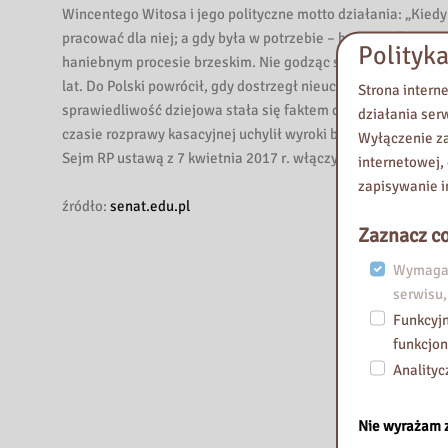
a
Wincentego Witosa i jego polityczne motto działania: „Kiedy 
i
pracować dla niej; a gdy była w potrzebie – bronić jej”. „Z
Polityka
m
haniebnym procesie brzeskim. Nie godząc się z wyrokiem opu
.
lat. Do Polski powrócił, gdy dostrzegł nieuchronność wybuc
Strona intern
K
sprawiedliwość dziejowa stała się faktem dopiero w maju 2
działania ser
o
czasie rozprawy kasacyjnej uchylił wyroki brzeskie z 1932 r.
Wyłączenie za
m
Sejm RP ustawą z 7 kwietnia 2017 r. włączył Wincentego Wit
internetowej,
i
zapisywanie i
s
źródło:
senat.edu.pl
j
Zaznacz co
i
Wymagan
E
serwisu,
d
Funkcyjn
u
funkcjon
k
Analityc
a
c
Nie wyrażam 
j