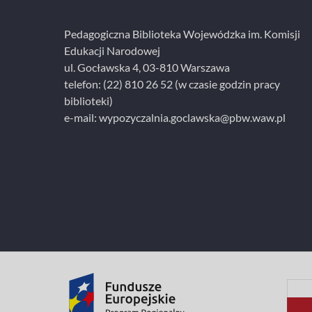
i
e
Pedagogiczna Biblioteka Wojewódzka im. Komisji
Edukacji Narodowej
ul. Gocławska 4, 03-810 Warszawa
telefon:
(22) 810 26 52
(w czasie godzin pracy
biblioteki)
e-mail:
wypozyczalnia.goclawska@pbw.waw.pl