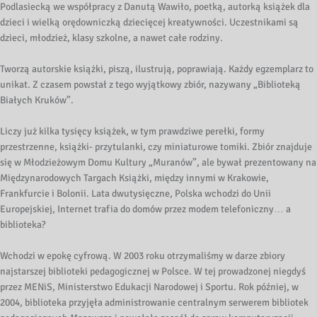
Podlasiecką we współpracy z Danutą Wawiło, poetką, autorką książek dla
dzieci i wielką orędowniczką dziecięcej kreatywności. Uczestnikami są
dzieci, młodzież, klasy szkolne, a nawet całe rodziny.
Tworzą autorskie książki, piszą, ilustrują, poprawiają. Każdy egzemplarz to
unikat. Z czasem powstał z tego wyjątkowy zbiór, nazywany „Biblioteką
Białych Kruków”.
Liczy już kilka tysięcy książek, w tym prawdziwe perełki, formy
przestrzenne, książki- przytulanki, czy miniaturowe tomiki. Zbiór znajduje
się w Młodzieżowym Domu Kultury „Muranów”, ale bywał prezentowany na
Międzynarodowych Targach Książki, między innymi w Krakowie,
Frankfurcie i Bolonii. Lata dwutysięczne, Polska wchodzi do Unii
Europejskiej, Internet trafia do domów przez modem telefoniczny… a
biblioteka?
Wchodzi w epokę cyfrową. W 2003 roku otrzymaliśmy w darze zbiory
najstarszej biblioteki pedagogicznej w Polsce. W tej prowadzonej niegdyś
przez MENiS, Ministerstwo Edukacji Narodowej i Sportu. Rok później, w
2004, biblioteka przyjęła administrowanie centralnym serwerem bibliotek