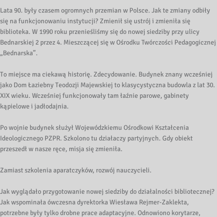
Lata 90. były czasem ogromnych przemian w Polsce. Jak te zmiany odbiły
się na funkcjonowaniu instytucji? Zmienił się ustrój i zmieniła się
biblioteka. W 1990 roku przenieśliśmy się do nowej siedziby przy ulicy
Bednarskiej 2 przez 4. Mieszczącej się w Ośrodku Twórczości Pedagogicznej
„Bednarska”.
To miejsce ma ciekawą historię. Zdecydowanie. Budynek znany wcześniej
jako Dom Łaziebny Teodozji Majewskiej to klasycystyczna budowla z lat 30.
XIX wieku. Wcześniej funkcjonowały tam łaźnie parowe, gabinety
kąpielowe i jadłodajnia.
Po wojnie budynek służył Wojewódzkiemu Ośrodkowi Kształcenia
Ideologicznego PZPR. Szkolono tu działaczy partyjnych. Gdy obiekt
przeszedł w nasze ręce, misja się zmieniła.
Zamiast szkolenia aparatczyków, rozwój nauczycieli.
Jak wyglądało przygotowanie nowej siedziby do działalności bibliotecznej?
Jak wspominała ówczesna dyrektorka Wiesława Rejmer-Zaklekta,
potrzebne były tylko drobne prace adaptacyjne. Odnowiono korytarze,