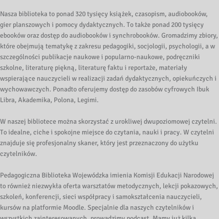
Nasza biblioteka to ponad 320 tysięcy książek, czasopism, audiobooków,
gier planszowych i pomocy dydaktycznych. To także ponad 200 tysięcy
ebooków oraz dostęp do audiobooków i synchrobooków. Gromadzimy zbiory,
które obejmują tematykę z zakresu pedagogiki, socjologii, psychologii, a w
szczególności publikacje naukowe i popularno-naukowe, podręczniki
szkolne, literaturę piękną, literaturę faktu i reportaże, materiały
wspierające nauczycieli w realizacji zadań dydaktycznych, opiekuńczych i
wychowawczych. Ponadto oferujemy dostęp do zasobów cyfrowych Ibuk
Libra, Akademika, Polona, Legimi.
W naszej bibliotece można skorzystać z urokliwej dwupoziomowej czytelni.
To idealne, ciche i spokojne miejsce do czytania, nauki i pracy. W czytelni
znajduje się profesjonalny skaner, który jest przeznaczony do użytku
czytelników.
Pedagogiczna Biblioteka Wojewódzka imienia Komisji Edukacji Narodowej
to również niezwykła oferta warsztatów metodycznych, lekcji pokazowych,
szkoleń, konferencji, sieci współpracy i samokształcenia nauczycieli,
kursów na platformie Moodle. Specjalnie dla naszych czytelników i
wszystkich zainteresowanych, prowadzimy podcast. Mamy już kilka