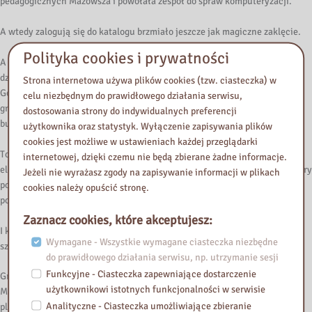
pedagogicznych Mazowsza i powołała zespół do spraw komputeryzacji.
A wtedy zalogują się do katalogu brzmiało jeszcze jak magiczne zaklęcie.
Polityka cookies i prywatności
A jak wyglądała dalsza organizacja sieci i siedzib? W połowie dekady
działaliśmy równolegle w dwóch miejscach przy ulicy Smyczkowej i
Strona internetowa używa plików cookies (tzw. ciasteczka) w
Gocławskiej oraz w dziewięciu filiach na Mazowszu. W 2007 ruszyła
celu niezbędnym do prawidłowego działania serwisu,
gruntowna modernizacja budynku przy Gocławskiej, a już w 2009 roku
dostosowania strony do indywidualnych preferencji
budynek ten został ogłoszony nową główną siedzibą.
użytkownika oraz statystyk. Wyłączenie zapisywania plików
cookies jest możliwe w ustawieniach każdej przeglądarki
To był moment przełomowy. Zaczęliśmy intensywną pracę nad
internetowej, dzięki czemu nie będą zbierane żadne informacje.
elektronicznym opracowaniem zbiorów. Powstał nowoczesny katalog, który
Jeżeli nie wyrażasz zgody na zapisywanie informacji w plikach
pozwalał użytkownikom na zdalne przeszukiwanie zasobów. To był
cookies należy opuścić stronę.
początek transformacji cyfrowej.
Zaznacz cookies, które akceptujesz:
I kolejne zmiany? Od 2015 roku struktura biblioteki krystalizuje się. Mamy
Wymagane - Wszystkie wymagane ciasteczka niezbędne
sześć fili:
do prawidłowego działania serwisu, np. utrzymanie sesji
Funkcyjne - Ciasteczka zapewniające dostarczenie
Grodzisk Mazowiecki, Sochaczew, Żyrardów, Błonie, Nowy Dwór
użytkownikowi istotnych funkcjonalności w serwisie
Mazowiecki i oczywiście Gocławską jako główną siedzibę. Każda z tych
Analityczne - Ciasteczka umożliwiające zbieranie
placówek ma swoją specyfikę. W 2018 roku przystąpiliśmy do programu