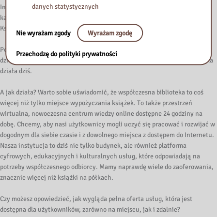
danych statystycznych
Informatyzacji Bibliotek na Mazowszu. To już nie tylko komputeryzacja
katalogu, ale także e-usługi, dostępność cyfrowa, nowe technologie.
Książka zyskała nowe, wirtualne oblicze bez rezygnacji z tradycji.
Nie wyrażam zgody
Wyrażam zgodę
Podkreślmy to raz jeszcze. Przeżywamy więc osiemdziesiątą rocznicę
Przechodzę do polityki prywatności
działania biblioteki. Tak, tak, ale biblioteka to nie tylko historia. Biblioteka
działa dziś.
A jak działa? Warto sobie uświadomić, że współczesna biblioteka to coś
więcej niż tylko miejsce wypożyczania książek. To także przestrzeń
wirtualna, nowoczesna centrum wiedzy online dostępne 24 godziny na
dobę. Chcemy, aby nasi użytkownicy mogli uczyć się pracować i rozwijać w
dogodnym dla siebie czasie i z dowolnego miejsca z dostępem do Internetu.
Nasza instytucja to dziś nie tylko budynek, ale również platforma
cyfrowych, edukacyjnych i kulturalnych usług, które odpowiadają na
potrzeby współczesnego odbiorcy. Mamy naprawdę wiele do zaoferowania,
znacznie więcej niż książki na półkach.
Czy możesz opowiedzieć, jak wygląda pełna oferta usług, która jest
dostępna dla użytkowników, zarówno na miejscu, jak i zdalnie?