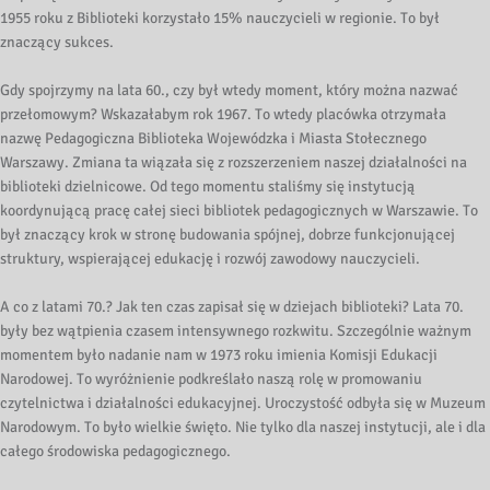
1955 roku z Biblioteki korzystało 15% nauczycieli w regionie. To był
znaczący sukces.
Gdy spojrzymy na lata 60., czy był wtedy moment, który można nazwać
przełomowym? Wskazałabym rok 1967. To wtedy placówka otrzymała
nazwę Pedagogiczna Biblioteka Wojewódzka i Miasta Stołecznego
Warszawy. Zmiana ta wiązała się z rozszerzeniem naszej działalności na
biblioteki dzielnicowe. Od tego momentu staliśmy się instytucją
koordynującą pracę całej sieci bibliotek pedagogicznych w Warszawie. To
był znaczący krok w stronę budowania spójnej, dobrze funkcjonującej
struktury, wspierającej edukację i rozwój zawodowy nauczycieli.
A co z latami 70.? Jak ten czas zapisał się w dziejach biblioteki? Lata 70.
były bez wątpienia czasem intensywnego rozkwitu. Szczególnie ważnym
momentem było nadanie nam w 1973 roku imienia Komisji Edukacji
Narodowej. To wyróżnienie podkreślało naszą rolę w promowaniu
czytelnictwa i działalności edukacyjnej. Uroczystość odbyła się w Muzeum
Narodowym. To było wielkie święto. Nie tylko dla naszej instytucji, ale i dla
całego środowiska pedagogicznego.