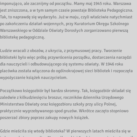
imponująco, ale zacznijmy od początku. Mamy maj 1945 roku. Warszawa
jest zniszczona, a w tym samym czasie powstaje Biblioteka Pedagogiczna.
Tak, to naprawdę się wydarzyło. Już w maju, czyli właściwie natychmiast
po zakończeniu działań wojennych, przy Kuratorium Okręgu Szkolnego
Warszawskiego w Oddziale Oświaty Dorosłych zorganizowano pierwszą
bibliotekę pedagogiczną.
Ludzie wracali z obozów, z ukrycia, z przymusowej pracy. Tworzenie
biblioteki było więc próbą przywrócenia porządku, dostarczenia narzędzi
dla nauczycieli i odbudowującego się systemu oświaty. W 1946 roku
placówka została włączona do ogólnokrajowej sieci bibliotek i rozpoczęła
wypożyczanie książek nauczycielom.
Początkowo księgozbiór był bardzo skromny. Tak, księgozbiór składał się
zaledwie z kilkudziesięciu broszur, roczników dziennika Urzędowego
Ministerstwa Oświaty oraz księgozbioru szkoły przy ulicy Polnej,
praktycznie wygrzebywanego spod gruzów. Wkrótce zaczęto stopniowo
poszerzać zbiory poprzez zakupy nowych książek.
Gdzie mieściła się wtedy biblioteka? W pierwszych latach mieściła się w