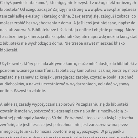
Co byś powiedziała komuś, kto nigdy nie korzystał z usług elektronicznych
biblioteki? Od czego zacząć? Zajrzyj na stronę www.pbw.waw.pl znajdziesz
tam zakładkę e-usługi i katalog online. Zarejestruj się, zaloguj i zobacz, co
możesz zrobić bez wychodzenia z domu. A jeśli coś jest niejasne, napisz do
nas lub zadzwoń. Bibliotekarze też działają online i chętnie pomogą. Może
to zabrzmieć jak herezja dla książkoholików, ale naprawdę można korzystać
z biblioteki nie wychodząc z domu. Nie trzeba nawet mieszkać blisko
biblioteki.
Użytkownik, który posiada aktywne konto, może mieć dostęp do biblioteki z
poziomu własnego smartfona, tableta czy komputera. Jak najbardziej, może
zapisać się zamawiać książki, przeglądać zasoby, czytać e-booki, słuchać
audiobooków, a nawet uczestniczyć w wydarzeniach, oglądać wystawy
online. Wszystko zdalnie.
A jakie są zasady wypożyczania zbiorów? Po zapisaniu się do biblioteki
czytelnik może wypożyczyć 15 egzemplarzy na 30 dni z możliwością 3-
krotnej prolongaty każda po 30 dni. Po wpływie tego czasu książkę trzeba
zwrócić, ale jeśli jeszcze jest potrzebna i nie jest zarezerwowana przez
innego czytelnika, to można powtórnie ją wypożyczyć. W przypadku