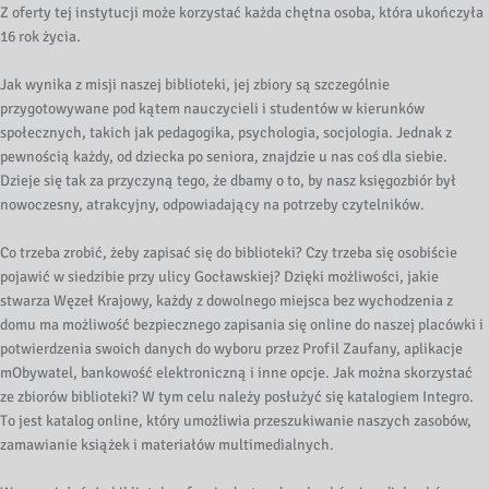
Z oferty tej instytucji może korzystać każda chętna osoba, która ukończyła
16 rok życia.
Jak wynika z misji naszej biblioteki, jej zbiory są szczególnie
przygotowywane pod kątem nauczycieli i studentów w kierunków
społecznych, takich jak pedagogika, psychologia, socjologia. Jednak z
pewnością każdy, od dziecka po seniora, znajdzie u nas coś dla siebie.
Dzieje się tak za przyczyną tego, że dbamy o to, by nasz księgozbiór był
nowoczesny, atrakcyjny, odpowiadający na potrzeby czytelników.
Co trzeba zrobić, żeby zapisać się do biblioteki? Czy trzeba się osobiście
pojawić w siedzibie przy ulicy Gocławskiej? Dzięki możliwości, jakie
stwarza Węzeł Krajowy, każdy z dowolnego miejsca bez wychodzenia z
domu ma możliwość bezpiecznego zapisania się online do naszej placówki i
potwierdzenia swoich danych do wyboru przez Profil Zaufany, aplikacje
mObywatel, bankowość elektroniczną i inne opcje. Jak można skorzystać
ze zbiorów biblioteki? W tym celu należy posłużyć się katalogiem Integro.
To jest katalog online, który umożliwia przeszukiwanie naszych zasobów,
zamawianie książek i materiałów multimedialnych.