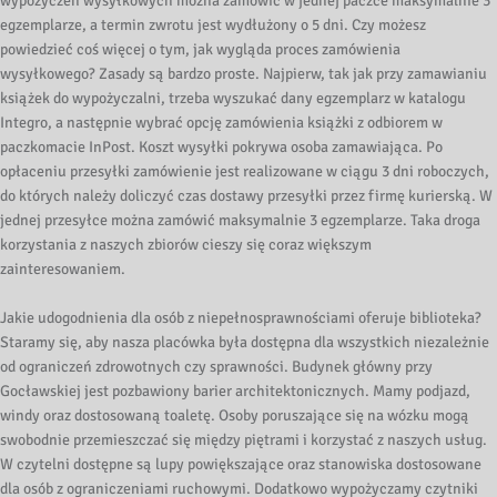
wypożyczeń wysyłkowych można zamówić w jednej paczce maksymalnie 3
egzemplarze, a termin zwrotu jest wydłużony o 5 dni. Czy możesz
powiedzieć coś więcej o tym, jak wygląda proces zamówienia
wysyłkowego? Zasady są bardzo proste. Najpierw, tak jak przy zamawianiu
książek do wypożyczalni, trzeba wyszukać dany egzemplarz w katalogu
Integro, a następnie wybrać opcję zamówienia książki z odbiorem w
paczkomacie InPost. Koszt wysyłki pokrywa osoba zamawiająca. Po
opłaceniu przesyłki zamówienie jest realizowane w ciągu 3 dni roboczych,
do których należy doliczyć czas dostawy przesyłki przez firmę kurierską. W
jednej przesyłce można zamówić maksymalnie 3 egzemplarze. Taka droga
korzystania z naszych zbiorów cieszy się coraz większym
zainteresowaniem.
Jakie udogodnienia dla osób z niepełnosprawnościami oferuje biblioteka?
Staramy się, aby nasza placówka była dostępna dla wszystkich niezależnie
od ograniczeń zdrowotnych czy sprawności. Budynek główny przy
Gocławskiej jest pozbawiony barier architektonicznych. Mamy podjazd,
windy oraz dostosowaną toaletę. Osoby poruszające się na wózku mogą
swobodnie przemieszczać się między piętrami i korzystać z naszych usług.
W czytelni dostępne są lupy powiększające oraz stanowiska dostosowane
dla osób z ograniczeniami ruchowymi. Dodatkowo wypożyczamy czytniki