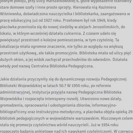
jednym pokoju, przy ulicy Marszałkowskiej 6, gdzie wyposażenie stanowiły
stare domowe szafy i inne proste sprzęty. Kierowała nią Kazimiera
Wiśniewska, doświadczona nauczycielka i bibliotekarka, zaangażowana w
pracę edukacyjną już od 1927 roku. Przełomem był rok 1949, kiedy
placówka przeniosła się do nowej siedziby w alejach Jerozolimskich, do
lokalu, w którym wcześniej działała cukiernia. Z czasem udało się
powiększyć przestrzeń o kolejne pomieszczenia, w tym czytelnię. Ta
lokalizacja miała ogromne znaczenie, nie tylko ze względu na większą
przestrzeń użytkową, ale także promocyjnie. Biblioteka miała od ulicy pięć
dużych okien, a jej widok zachęcał przechodniów do odwiedzin. Działała
wtedy pod nazwą Centralna Biblioteka Pedagogiczna.
Jakie działania przyczyniły się do dynamicznego rozwoju Pedagogicznej
Biblioteki Wojewódzkiej w latach 50.? W 1950 roku, po reformie
administracyjnej, instytucja przyjęła nazwę Pedagogiczna Biblioteka
Wojewódzka i rozpoczęła intensywny rozwój. Utworzono nowe działy,
gromadzenia, opracowania i udostępniania zbiorów, informacyjno-
bibliograficzny oraz instrukcyjno-metodyczny, a placówka objęła opieką 29
bibliotek pedagogicznych w województwie warszawskim. Kluczowym celem
stała się promocja czytelnictwa wśród nauczycieli. Już w 1954 roku
rozpoczęto badania ankietowe nad ich nawykami czytelniczymi. W czerwcu