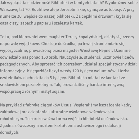
Jak wyglądała codzienność Biblioteki w tamtych latach? Wyobraźmy sobie
Warszawę lat 70. Ruchliwe aleje Jerozolimskie, dymiące autobusy. A przy
numerze 30. wejście do naszej biblioteki. Za ciężkimi drzwiami kryła się
oaza ciszy, zapachu papieru i szelestu kartek.
To tu, pod kierownictwem magister Teresy Łopatyńskiej, działy się rzeczy
naprawdę wyjątkowe. Chodząc do środka, po lewej stronie miało się
wypożyczalnie, prowadzoną przez magister Wiesławę Rejmer. Dziennie
odwiedzało nas ponad 150 osób. Nauczyciele, studenci, uczniowie liceów
pedagogicznych. Aby sprostać ich potrzebom, działał specjalistyczny dział
informacyjny. Księgozbiór liczył wtedy 120 tysięcy woluminów. Liczba
czytelników dochodziła do 5 tysięcy. Biblioteka miała też kontakt ze
środowiskiem pozaszkolnym. Tak, prowadziliśmy bardzo intensywną
współpracę z różnymi instytucjami.
Na przykład z fabryką ciągników Ursus. Wspieraliśmy kształcenie kadry
zakładowej oraz działania kulturalne oświatowe w środowisku
robotniczym. To bardzo ważna forma wyjścia biblioteki do środowiska.
Zgodna z ówczesnym nurtem kształcenia ustawicznego i edukacji
dorosłych.