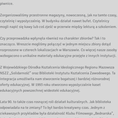
piwnice.
Zorganizowaliśmy przestronne magazyny, nowoczesną, jak na tamte czasy,
czytelnię i wypożyczalnię. W budynku działał nawet bufet. Czytelnicy
mogli napić się kawy lub coś zjeść w przerwie między lekturą a szkoleniem.
Czy przeprowadzka wpłynęła również na charakter zbiorów? Tak i to
znacząco. Wreszcie mogliśmy połączyć w jednym miejscu zbiory dotąd
rozproszone w czterech lokalizacjach w Warszawie. Co więcej nasze zasoby
wzbogacono o unikalne materiały edukacyjne przejęte z innych instytucji.
Z Wojewódzkiego Ośrodka Kształcenia Ideologicznego Regionu Mazowsza
NSZZ „Solidarność” oraz Biblioteki Instytutu Kształcenia Zawodowego. Ta
integracja umożliwiła nam stworzenie bogatszej i bardziej różnorodnej
oferty edukacyjnej. W 1993 roku otworzono wypożyczalnie kaset
edukacyjnych powszechnej wideoteki edukacyjnej.
Lata 90. to także czas rosnącej roli działań kulturalnych. Jak biblioteka
odpowiadała na te zmiany? To był bardzo kreatywny czas. Jednym z
ciekawszych przykładów była działalność Klubu Filmowego „Bednarska”,