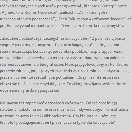
różnych tematycznie podcastów począwszy od „Biblioteki Vintage” przez
„Agnieszkę w Krajnie Opowieści”, podcast o „Zapomnianych i
niezapomnianych pedagogach”, „Tech Talk-gadam o cyfrowym świecie”, aż
po „Bibliowywiad na Gocławskiej”. A wiemy, że to nie koniec pomysłów.
Jakie zbiory poleciłabyś, szczególnie nauczycielom? Z pewnością warto
sięgnąć po zbiory metodyczne. To bardzo bogaty zasób, który obejmuje
scenariusze zajęć, konspekty, poradniki i publikacji wspierające różne
etapy edukacji od przedszkola po szkoły wyższe. Nauczycielom polecam
również zestawienia bibliograficzne, które przygotowujemy na konkretne
potrzeby edukacyjne, np. wychowanie do wartości, edukacja obywatelska,
praca z uczniem ze specjalnymi potrzebami. Dużym zainteresowaniem
cieszą się także pomoce dydaktyczne. Te zbiory rozwijamy systematycznie i
udostępniamy je do wypożyczenia.
Nie można też zapomnieć o zasobach cyfrowych. Całość dopełniają
szkolenia i szkolenia online oraz możliwość indywidualnych konsultacji z
naszymi nauczycielami i bibliotekarzami. Czy biblioteka, która jest
biblioteką pedagogiczną, jest przeznaczona tylko dla nauczycieli?