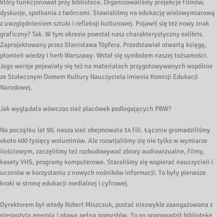
który funkcjonował przy bibliotece. Organizowaliśmy projekcje filmów,
dyskusje, spotkania z twórcami. Stawialiśmy na edukację wielowymiarową
z uwzględnieniem sztuki i refleksji kulturowej. Pojawił się też nowy znak
graficzny? Tak. W tym okresie powstał nasz charakterystyczny exlibris.
Zaprojektowany przez Stanisława Töpfera. Przedstawiał otwartą księgę,
płomień wiedzy i herb Warszawy. Wstał się symbolem naszej tożsamości.
Jego wersje pojawiały się też na materiałach przygotowywanych wspólnie
ze Stołecznym Domem Kultury Nauczyciela imienia Komisji Edukacji
Narodowej.
Jak wyglądała wówczas sieć placówek podlegających PBW?
Na początku lat 90. nasza sieć obejmowała 14 fili. Łącznie gromadziliśmy
około 400 tysięcy woluminów. Ale rozwijaliśmy się nie tylko w wymiarze
ilościowym, zaczęliśmy też rozbudowywać zbiory audiowizualne, filmy,
kasety VHS, programy komputerowe. Staraliśmy się wspierać nauczycieli i
uczniów w korzystaniu z nowych nośników informacji. To były pierwsze
kroki w stronę edukacji medialnej i cyfrowej.
Dyrektorem był wtedy Robert Miszczuk, postać niezwykle zaangażowana z
niespożytą energią i głową pełną pomysłów. To on poprowadził bibliotekę