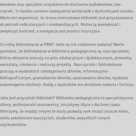
ebooków oraz specjalne urządzenia do słuchania audiobooków, tzw.
czytaki. To bardzo cenione rozwiązanie wśród osób z dysfunkcjami wzroku.
Warto też wspomnieć, że strona internetowa biblioteki jest przystosowana
do potrzeb osób starszych i niedowidzących. Można ją powiększać i
zwiększyć kontrast, a nawigacja jest prosta i intuicyjna.
Co robią bibliotekarze w PBW? Jakie są ich codzienne zadania? Warto
pamiętać, że bibliotekarze w bibliotece pedagogicznej są nauczycielami,
którzy aktywnie pracują na polu edukacyjnym i dydaktycznym, prowadzą
warsztaty, szkolenia i realizują projekty. Nauczyciele i bibliotekarze
pracują w wydziałach udostępnienia zbiorów, informacyjno-
bibliograficznym, gromadzenia zbiorów, opracowania zbiorów, wydziale
wspomagania edukacji. Każdy z wydziałów ma określone zadania i funkcje.
Jaka jest przyszłość biblioteki? Biblioteka pedagogiczna to specjalistyczne
zbiory, profesjonalni pracownicy, inicjatywy idące z duchem czasu.
Wierzymy, że między innymi te atuty pozwolą nam służyć jeszcze wielu,
wielu pokoleniom nauczycieli, studentów, wszystkich innych
użytkowników.