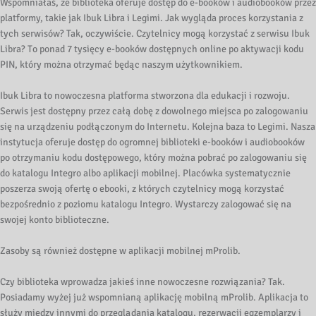
Wspomniałaś, że biblioteka oferuje dostęp do e-booków i audiobooków przez
platformy, takie jak Ibuk Libra i Legimi. Jak wygląda proces korzystania z
tych serwisów? Tak, oczywiście. Czytelnicy mogą korzystać z serwisu Ibuk
Libra? To ponad 7 tysięcy e-booków dostępnych online po aktywacji kodu
PIN, który można otrzymać będąc naszym użytkownikiem.
Ibuk Libra to nowoczesna platforma stworzona dla edukacji i rozwoju.
Serwis jest dostępny przez całą dobę z dowolnego miejsca po zalogowaniu
się na urządzeniu podłączonym do Internetu. Kolejna baza to Legimi. Nasza
instytucja oferuje dostęp do ogromnej biblioteki e-booków i audiobooków
po otrzymaniu kodu dostępowego, który można pobrać po zalogowaniu się
do katalogu Integro albo aplikacji mobilnej. Placówka systematycznie
poszerza swoją ofertę o ebooki, z których czytelnicy mogą korzystać
bezpośrednio z poziomu katalogu Integro. Wystarczy zalogować się na
swojej konto biblioteczne.
Zasoby są również dostępne w aplikacji mobilnej mProlib.
Czy biblioteka wprowadza jakieś inne nowoczesne rozwiązania? Tak.
Posiadamy wyżej już wspomnianą aplikację mobilną mProlib. Aplikacja to
służy między innymi do przeglądania katalogu, rezerwacji egzemplarzy i