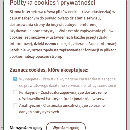
Polityka cookies i prywatności
Nasza biblioteka
Strona internetowa używa plików cookies (tzw. ciasteczka) w
celu niezbędnym do prawidłowego działania serwisu,
dostosowania strony do indywidualnych preferencji
użytkownika oraz statystyk. Wyłączenie zapisywania plików
cookies jest możliwe w ustawieniach każdej przeglądarki
internetowej, dzięki czemu nie będą zbierane żadne informacje.
Jeżeli nie wyrażasz zgody na zapisywanie informacji w plikach
cookies należy opuścić stronę.
Zaznacz cookies, które akceptujesz:
Wymagane - Wszystkie wymagane ciasteczka niezbędne
do prawidłowego działania serwisu, np. utrzymanie sesji
Funkcyjne - Ciasteczka zapewniające dostarczenie
użytkownikowi istotnych funkcjonalności w serwisie
Analityczne - Ciasteczka umożliwiające zbieranie
Przeczytaj
danych statystycznych
221. Kierunek STEAM: rozwój strefy multimedialnej w Bibliotece
Nie wyrażam zgody
Wyrażam zgodę