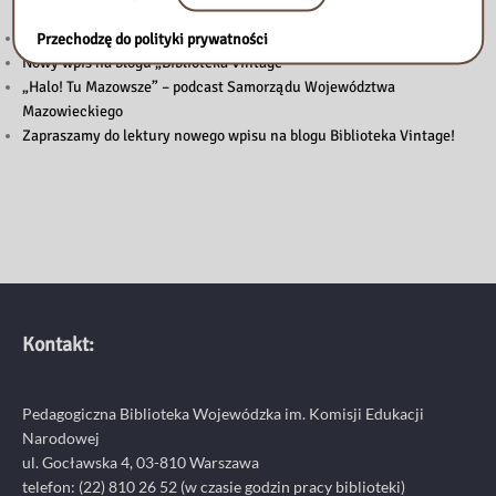
Pedagogicznej w Żyrardowie
Powstanie Warszawskie 1944
Przechodzę do polityki prywatności
Nowy wpis na blogu „Biblioteka Vintage”
„Halo! Tu Mazowsze” – podcast Samorządu Województwa
Mazowieckiego
Zapraszamy do lektury nowego wpisu na blogu Biblioteka Vintage!
Kontakt:
Pedagogiczna Biblioteka Wojewódzka im. Komisji Edukacji
Narodowej
ul. Gocławska 4, 03-810 Warszawa
telefon:
(22) 810 26 52
(w czasie godzin pracy biblioteki)