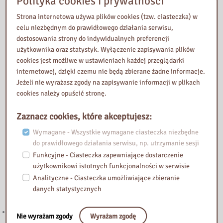
Polityka cookies i prywatności
Nasza biblioteka
Strona internetowa używa plików cookies (tzw. ciasteczka) w
celu niezbędnym do prawidłowego działania serwisu,
dostosowania strony do indywidualnych preferencji
użytkownika oraz statystyk. Wyłączenie zapisywania plików
cookies jest możliwe w ustawieniach każdej przeglądarki
internetowej, dzięki czemu nie będą zbierane żadne informacje.
Jeżeli nie wyrażasz zgody na zapisywanie informacji w plikach
cookies należy opuścić stronę.
Zaznacz cookies, które akceptujesz:
Wymagane - Wszystkie wymagane ciasteczka niezbędne
do prawidłowego działania serwisu, np. utrzymanie sesji
Funkcyjne - Ciasteczka zapewniające dostarczenie
użytkownikowi istotnych funkcjonalności w serwisie
Analityczne - Ciasteczka umożliwiające zbieranie
Przeczytaj
danych statystycznych
221. Kierunek STEAM: rozwój strefy multimedialnej w Bibliotece
Nie wyrażam zgody
Wyrażam zgodę
Pedagogicznej w Żyrardowie