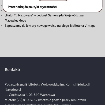
Powstanie Warszawskie 1944
Przechodzę do polityki prywatności
Nowy wpis na blogu „Biblioteka Vintage”
„Halo! Tu Mazowsze” – podcast Samorządu Województwa
Mazowieckiego
Zapraszamy do lektury nowego wpisu na blogu Biblioteka Vintage!
Kontakt:
Pedagogiczna Biblioteka Wojewódzka im. Komisji Edukacji
Narodowej
ul. Gocławska 4, 03-810 Warszawa
telefon:
(22) 810 26 52
(w czasie godzin pracy biblioteki)
e-mail:
wypozyczalnia.goclawska@pbw.waw.pl