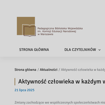
P
e
d
a
STRONA GŁÓWNA
DLA CZYTELNIKÓW
g
o
g
Strona główna
Aktualności
Aktywność człowieka w każd
i
c
Aktywność człowieka w każdym 
z
n
21 lipca 2025
a
B
Zmiany zachodzące we współczesnych społeczeństwach nios