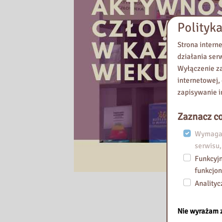
a
i
Polityka
m
.
Strona intern
K
działania ser
o
Wyłączenie za
m
internetowej,
i
zapisywanie i
s
j
Zaznacz co
i
Wymagan
E
serwisu,
d
Funkcyjn
u
funkcjon
k
Analityc
a
c
Nie wyrażam 
j