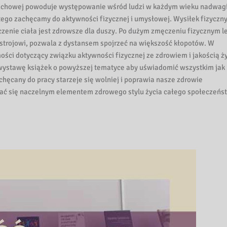
ruchowej powoduje występowanie wśród ludzi w każdym wieku nadwagi
atego zachęcamy do aktywności fizycznej i umysłowej. Wysiłek fizyczn
czenie ciała jest zdrowsze dla duszy. Po dużym zmęczeniu fizycznym le
astrojowi, pozwala z dystansem spojrzeć na większość kłopotów. W
i dotyczący związku aktywności fizycznej ze zdrowiem i jakością ży
 wystawę książek o powyższej tematyce aby uświadomić wszystkim jak
achęcany do pracy starzeje się wolniej i poprawia nasze zdrowie
stać się naczelnym elementem zdrowego stylu życia całego społeczeńs