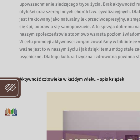
i
upowszechnienie siedzącego trybu życia. Brak aktywności 
b
otyłości oraz szereg innych chorób tzw. cywilizacyjnych. Dl
l
jest traktowany jako naturalny lek przeciwdepresyjny, a zmę
i
się śpi, poprawia się samopoczucie. A to sprzyja dobremu n
o
naszym społeczeństwie stopniowo wzrasta poziom świadomośc
t
W celu promocji aktywności zorganizowaliśmy w bibliotece
e
ważne jest to w naszym życiu i jak dzięki temu mózg stale z
k
psychiczne. Dlatego kultura fizyczna i zdrowotna powinna 
a
W
o
Aktywność człowieka w każdym wieku – spis książek
j
e
w
ó
d
z
k