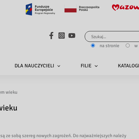
Search...
na stronie
w 
DLA NAUCZYCIELI
FILIE
KATALOG
ym wieku
wieku
ą ze sobą szereg nowych zagrożeń. Do najważniejszych należy