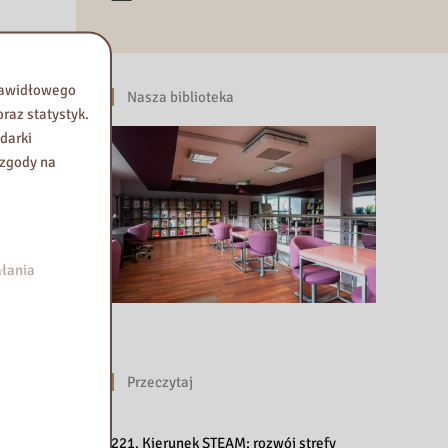
prawidłowego
Nasza biblioteka
raz statystyk.
darki
 zgody na
łania
Przeczytaj
221. Kierunek STEAM: rozwój strefy