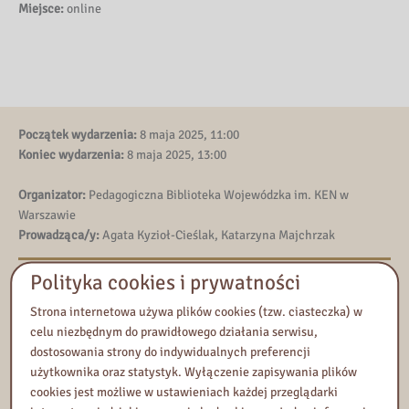
Miejsce:
online
Początek wydarzenia:
8 maja 2025, 11:00
Koniec wydarzenia:
8 maja 2025, 13:00
Organizator:
Pedagogiczna Biblioteka Wojewódzka im. KEN w
Warszawie
Prowadząca/y:
Agata Kyzioł-Cieślak, Katarzyna Majchrzak
Polityka cookies i prywatności
Kontakt
Tel:
501379703
Strona internetowa używa plików cookies (tzw. ciasteczka) w
E-mail:
wspomaganie.edukacji@pbw.waw.pl
celu niezbędnym do prawidłowego działania serwisu,
dostosowania strony do indywidualnych preferencji
użytkownika oraz statystyk. Wyłączenie zapisywania plików
Dodaj do Kalendarza Google
cookies jest możliwe w ustawieniach każdej przeglądarki
Eksportuj iCal