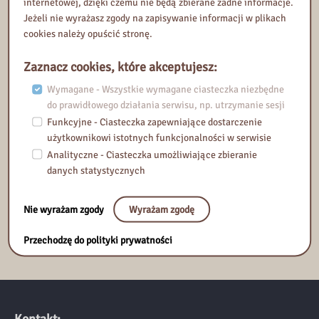
internetowej, dzięki czemu nie będą zbierane żadne informacje.
Jeżeli nie wyrażasz zgody na zapisywanie informacji w plikach
cookies należy opuścić stronę.
Rejestracja na wydarzenie
Rejestracja rozpoczyna się:
Zaznacz cookies, które akceptujesz:
23 kwietnia 2025, 00:00
Rejestracja kończy się:
Wymagane - Wszystkie wymagane ciasteczka niezbędne
8 maja 2025, 00:00
do prawidłowego działania serwisu, np. utrzymanie sesji
Funkcyjne - Ciasteczka zapewniające dostarczenie
użytkownikowi istotnych funkcjonalności w serwisie
Zapisy zakończone
Analityczne - Ciasteczka umożliwiające zbieranie
danych statystycznych
Dodatkowe wymagania:
Nie
Wydarzenie nie podlega weryfikacji uczestników przez
Nie wyrażam zgody
Wyrażam zgodę
administratora. Uczestnicy są automatycznie potwierdzani przez
system.
Przechodzę do polityki prywatności