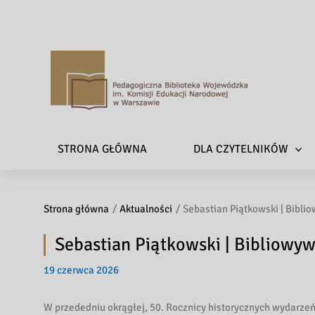
P
e
d
a
STRONA GŁÓWNA
DLA CZYTELNIKÓW
g
o
g
Strona główna
Aktualności
Sebastian Piątkowski | Bibli
i
c
Sebastian Piątkowski | Bibliowy
z
n
19 czerwca 2026
a
B
W przededniu okrągłej, 50. Rocznicy historycznych wydarze