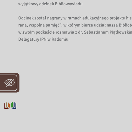
i
wyjątkowy odcinek Bibliowywiadu.
b
l
Odcinek został nagrany w ramach edukacyjnego projektu hi
i
rana, wspólna pamięć”, w którym bierze udział nasza Biblio
o
w swoim podkaście rozmawia z dr. Sebastianem Piątkowski
t
Delegatury IPN w Radomiu.
e
k
a
W
o
j
e
w
ó
d
z
k