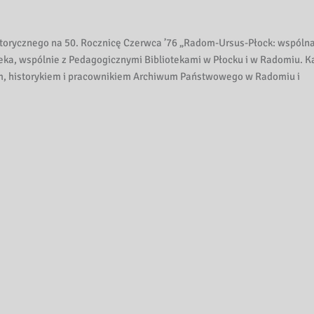
storycznego na 50. Rocznicę Czerwca ’76 „Radom-Ursus-Płock: wspóln
teka, wspólnie z Pedagogicznymi Bibliotekami w Płocku i w Radomiu. K
m, historykiem i pracownikiem Archiwum Państwowego w Radomiu i