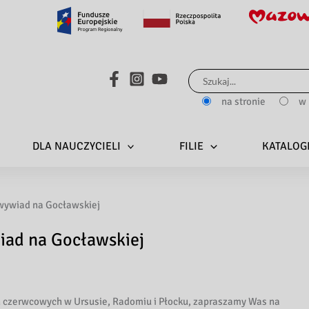
Search...
na stronie
w 
DLA NAUCZYCIELI
FILIE
KATALOG
owywiad na Gocławskiej
wiad na Gocławskiej
ń czerwcowych w Ursusie, Radomiu i Płocku, zapraszamy Was na