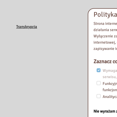
a
i
Polityka
m
.
Strona intern
K
Transkrypcja
działania ser
o
Wyłączenie za
m
internetowej,
i
zapisywanie i
s
j
Zaznacz co
i
Wymagan
E
serwisu,
d
Funkcyjn
u
funkcjon
k
Analityc
a
c
Nie wyrażam 
j