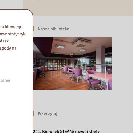
prawidłowego
Nasza biblioteka
raz statystyk.
darki
 zgody na
łania
Przeczytaj
221. Kierunek STEAM: rozwój strefy