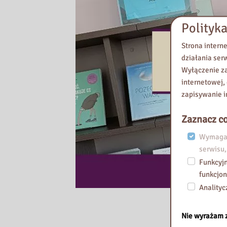
a
i
Polityka
m
.
Strona intern
K
działania ser
o
Wyłączenie za
m
internetowej,
i
zapisywanie i
s
j
Zaznacz co
i
Wymagan
E
serwisu,
d
Funkcyjn
u
funkcjon
k
Analityc
a
c
Nie wyrażam 
j