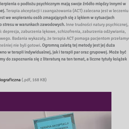
 cierpienia o podłożu psychicznym mają swoje źródło między innymi w
ej.
Terapia akceptacji i zaangażowania (ACT) zalecana jest w leczeniu
est we wspieraniu osób zmagających się z lękiem w sytuacjach
go stresu w warunkach zawodowych.
Inne trudności natury psychicznej,
: depresja, zaburzenia lękowe, schizofrenia, zaburzenia odżywiania,
zowego. Badania wykazały, że terapia ACT pomaga pacjentom przełam
eśniej nie byli gotowi
. Ogromną zaletą tej metody jest jej duża
 w terapii indywidualnej, jak i terapii par oraz grupowej. Może być
 do zapoznania się z literaturą na ten temat, a liczne tytuły książek
liograficzna
(.pdf, 168 KB)