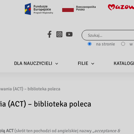
Search...
na stronie
w 
DLA NAUCZYCIELI
FILIE
KATALOG
owania (ACT) – biblioteka poleca
ia (ACT) – biblioteka poleca
pią ACT
(skrót ten pochodzi od angielskiej nazwy „
acceptance &