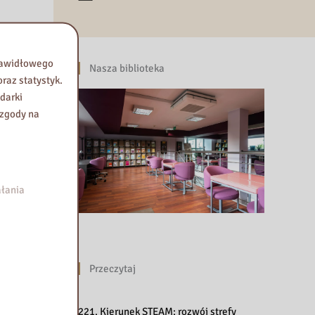
prawidłowego
Nasza biblioteka
raz statystyk.
darki
 zgody na
łania
Przeczytaj
221. Kierunek STEAM: rozwój strefy