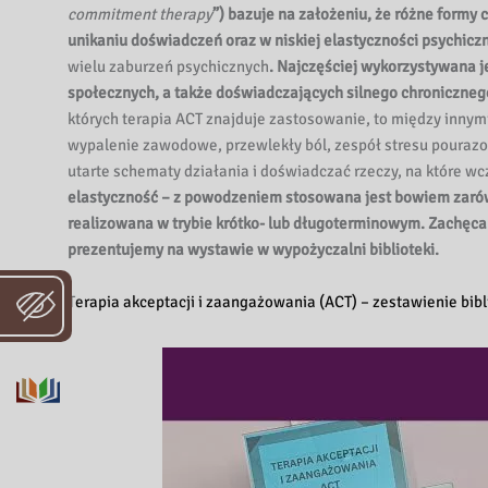
i
commitment therapy
”) bazuje na założeniu, że różne formy
b
unikaniu doświadczeń oraz w niskiej elastyczności psychiczn
l
wielu zaburzeń psychicznych
. Najczęściej wykorzystywana j
i
społecznych, a także doświadczających silnego chroniczne
o
których terapia ACT znajduje zastosowanie, to między innymi
t
wypalenie zawodowe, przewlekły ból, zespół stresu poura
e
utarte schematy działania i doświadczać rzeczy, na które wcz
k
elastyczność – z powodzeniem stosowana jest bowiem zarówno
a
realizowana w trybie krótko- lub długoterminowym. Zachęcamy
W
prezentujemy na wystawie w wypożyczalni biblioteki.
o
j
T
erapia akceptacji i zaangażowania (ACT) – zestawienie bib
e
w
ó
d
z
k