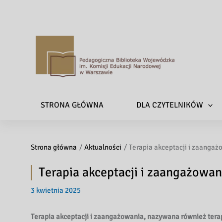
P
e
d
a
STRONA GŁÓWNA
DLA CZYTELNIKÓW
g
o
g
Strona główna
Aktualności
Terapia akceptacji i zaangaż
i
c
Terapia akceptacji i zaangażowan
z
n
3 kwietnia 2025
a
B
Terapia akceptacji i zaangażowania, nazywana również tera