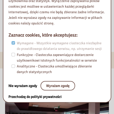
użytkownika oraz statystyk. Wyłączenie zapisywania plików
naszych najbliższych ukraińskich sąsiadów. Teraz tu, u nas, w
cookies jest możliwe w ustawieniach każdej przeglądarki
Polsce, jest ich dom”.
internetowej, dzięki czemu nie będą zbierane żadne informacje.
Jeżeli nie wyrażasz zgody na zapisywanie informacji w plikach
Przeczytała i poleca
cookies należy opuścić stronę.
Milena Godlewska
Wydział Opracowania Zbiorów Zwartych i Specjalnych
Zaznacz cookies, które akceptujesz:
Wymagane - Wszystkie wymagane ciasteczka niezbędne
do prawidłowego działania serwisu, np. utrzymanie sesji
Funkcyjne - Ciasteczka zapewniające dostarczenie
E-usługi
użytkownikowi istotnych funkcjonalności w serwisie
Analityczne - Ciasteczka umożliwiające zbieranie
danych statystycznych
Nasza biblioteka
Nie wyrażam zgody
Wyrażam zgodę
Przechodzę do polityki prywatności