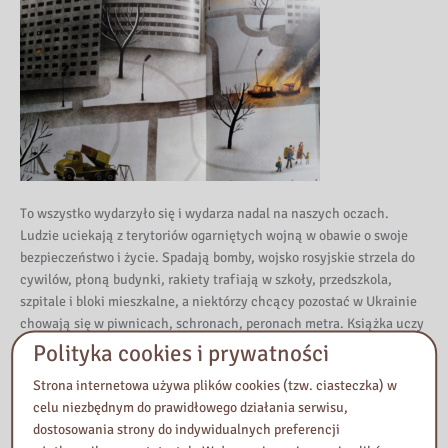
To wszystko wydarzyło się i wydarza nadal na naszych oczach.
Ludzie uciekają z terytoriów ogarniętych wojną w obawie o swoje
bezpieczeństwo i życie. Spadają bomby, wojsko rosyjskie strzela do
cywilów, płoną budynki, rakiety trafiają w szkoły, przedszkola,
szpitale i bloki mieszkalne, a niektórzy chcący pozostać w Ukrainie
chowają się w piwnicach, schronach, peronach metra. Książka uczy
otwartości i tolerancji. W posłowiu Barbara Gawryluk zwraca się
Polityka cookies i prywatności
wprost do młodych czytelników zachęcając ich do akceptacji i
Strona internetowa używa plików cookies (tzw. ciasteczka) w
wyrozumiałości. „Rodzina Baranowskich” przecież może również już
celu niezbędnym do prawidłowego działania serwisu,
wkrótce zamieszkać w ich miejscowościach.
dostosowania strony do indywidualnych preferencji
Swoją recenzję zakończę słowami autorki: „To wszystko spotkało