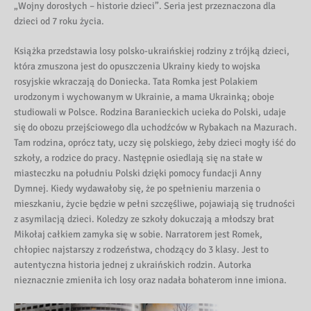
„Wojny dorosłych – historie dzieci”. Seria jest przeznaczona dla
dzieci od 7 roku życia.
Książka przedstawia losy polsko-ukraińskiej rodziny z trójką dzieci,
która zmuszona jest do opuszczenia Ukrainy kiedy to wojska
rosyjskie wkraczają do Doniecka. Tata Romka jest Polakiem
urodzonym i wychowanym w Ukrainie, a mama Ukrainką; oboje
studiowali w Polsce. Rodzina Baranieckich ucieka do Polski, udaje
się do obozu przejściowego dla uchodźców w Rybakach na Mazurach.
Tam rodzina, oprócz taty, uczy się polskiego, żeby dzieci mogły iść do
szkoły, a rodzice do pracy. Następnie osiedlają się na stałe w
miasteczku na południu Polski dzięki pomocy fundacji Anny
Dymnej. Kiedy wydawałoby się, że po spełnieniu marzenia o
mieszkaniu, życie będzie w pełni szczęśliwe, pojawiają się trudności
z asymilacją dzieci. Koledzy ze szkoły dokuczają a młodszy brat
Mikołaj całkiem zamyka się w sobie. Narratorem jest Romek,
chłopiec najstarszy z rodzeństwa, chodzący do 3 klasy. Jest to
autentyczna historia jednej z ukraińskich rodzin. Autorka
nieznacznie zmieniła ich losy oraz nadała bohaterom inne imiona.